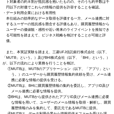
ト対象者の約８割が抵抗感を抱いたものの、そのうち約半数は千
円以下の対価でこれらの情報の提供を許容することを確認。
・データ利用企業における有用性
本仕組みの効率的なデータ取得を評価する一方、メール連携に対
するユーザーの抵抗感を懸念する評価もあり。購買履歴情報から
ユーザーの価値観・感性や近い将来のライフイベントを推知でき
る可能性を踏まえて、ビジネス戦略を検討することが可能と評
価。
また、本実証実験を踏まえ、三菱UFJ信託銀行株式会社（以下、
「MUTB」という。）及びBHI株式会社（以下、「BHI」という。）
が、以下の流れにより業務を行うことを検討。
①MUTBは、MUTBのアプリケーション（以下、「アプリ」とい
う。）のユーザーから購買履歴情報集約依頼を受け、メール連
携に必要な情報の提供を受ける。
②MUTBは、BHIに購買履歴情報の集約を委託し、アプリID及び
メール連携に必要な情報を提供。
③BHIは、MUTBから提供されたアプリID及びメール連携に必要
な情報を用いて、ユーザーのメール情報を取得・解析し、購買
履歴情報のみを集約して、委託元であるMUTBに提供。
④MUTBは、データ利用企業から情報提供オファーを受けた場