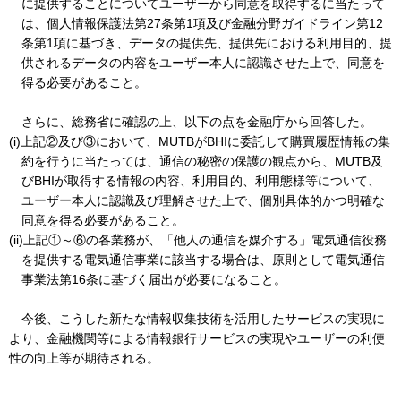
に提供することについてユーザーから同意を取得するに当たって
は、個人情報保護法第27条第1項及び金融分野ガイドライン第12
条第1項に基づき、データの提供先、提供先における利用目的、提
供されるデータの内容をユーザー本人に認識させた上で、同意を
得る必要があること。
さらに、総務省に確認の上、以下の点を金融庁から回答した。
(i)上記②及び③において、MUTBがBHIに委託して購買履歴情報の集
約を行うに当たっては、通信の秘密の保護の観点から、MUTB及
びBHIが取得する情報の内容、利用目的、利用態様等について、
ユーザー本人に認識及び理解させた上で、個別具体的かつ明確な
同意を得る必要があること。
(ii)上記①～⑥の各業務が、「他人の通信を媒介する」電気通信役務
を提供する電気通信事業に該当する場合は、原則として電気通信
事業法第16条に基づく届出が必要になること。
今後、こうした新たな情報収集技術を活用したサービスの実現に
より、金融機関等による情報銀行サービスの実現やユーザーの利便
性の向上等が期待される。