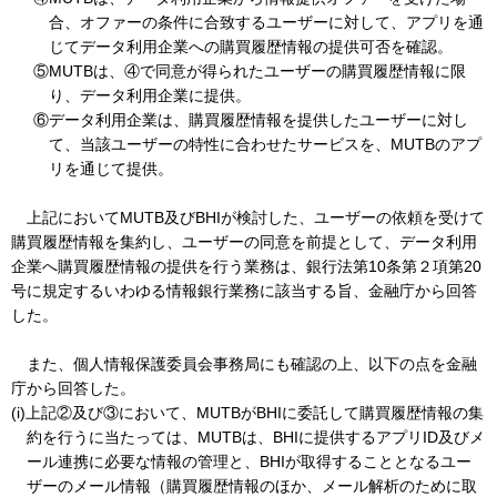
合、オファーの条件に合致するユーザーに対して、アプリを通
じてデータ利用企業への購買履歴情報の提供可否を確認。
⑤MUTBは、④で同意が得られたユーザーの購買履歴情報に限
り、データ利用企業に提供。
⑥データ利用企業は、購買履歴情報を提供したユーザーに対し
て、当該ユーザーの特性に合わせたサービスを、MUTBのアプ
リを通じて提供。
上記においてMUTB及びBHIが検討した、ユーザーの依頼を受けて
購買履歴情報を集約し、ユーザーの同意を前提として、データ利用
企業へ購買履歴情報の提供を行う業務は、銀行法第10条第２項第20
号に規定するいわゆる情報銀行業務に該当する旨、金融庁から回答
した。
また、個人情報保護委員会事務局にも確認の上、以下の点を金融
庁から回答した。
(i)上記②及び③において、MUTBがBHIに委託して購買履歴情報の集
約を行うに当たっては、MUTBは、BHIに提供するアプリID及びメ
ール連携に必要な情報の管理と、BHIが取得することとなるユー
ザーのメール情報（購買履歴情報のほか、メール解析のために取