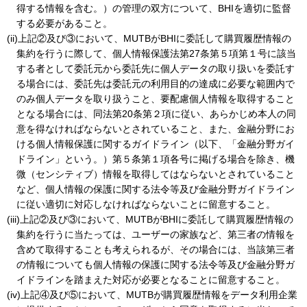
得する情報を含む。）の管理の双方について、BHIを適切に監督
する必要があること。
(ii)上記②及び③において、MUTBがBHIに委託して購買履歴情報の
集約を行うに際して、個人情報保護法第27条第５項第１号に該当
する者として委託元から委託先に個人データの取り扱いを委託す
る場合には、委託先は委託元の利用目的の達成に必要な範囲内で
のみ個人データを取り扱うこと、要配慮個人情報を取得すること
となる場合には、同法第20条第２項に従い、あらかじめ本人の同
意を得なければならないとされていること、また、金融分野にお
ける個人情報保護に関するガイドライン（以下、「金融分野ガイ
ドライン」という。）第５条第１項各号に掲げる場合を除き、機
微（センシティブ）情報を取得してはならないとされていること
など、個人情報の保護に関する法令等及び金融分野ガイドライン
に従い適切に対応しなければならないことに留意すること。
(iii)上記②及び③において、MUTBがBHIに委託して購買履歴情報の
集約を行うに当たっては、ユーザーの家族など、第三者の情報を
含めて取得することも考えられるが、その場合には、当該第三者
の情報についても個人情報の保護に関する法令等及び金融分野ガ
イドラインを踏まえた対応が必要となることに留意すること。
(iv)上記④及び⑤において、MUTBが購買履歴情報をデータ利用企業