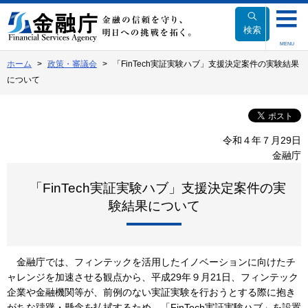
本
文
検索
へ
MENU
移
ホーム
政策・審議会
「FinTech実証実験ハブ」支援決定案件の実験結果
動
について
令和４年７月29日
金融庁
「FinTech実証実験ハブ」支援決定案件の実
験結果について
金融庁では、フィンテックを活用したイノベーションに向けたチ
ャレンジを加速させる観点から、平成29年９月21日、フィンテック
企業や金融機関等が、前例のない実証実験を行おうとする際に抱き
がちな躊躇・懸念を払拭するため、「FinTech実証実験ハブ」を設置