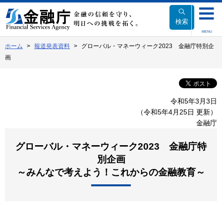
本
文
検索
へ
MENU
移
ホーム
報道発表資料
グローバル・マネーウィーク2023 金融庁特別企
動
画
令和5年3月3日
（令和5年4月25日 更新）
金融庁
グローバル・マネーウィーク2023 金融庁特
別企画
～みんなで考えよう！これからの金融教育～