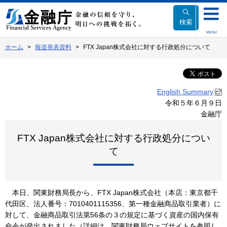
本
文
検索
へ
MENU
移
ホーム
報道発表資料
FTX Japan株式会社に対する行政処分について
動
English Summary
令和５年６月９日
金融庁
FTX Japan株式会社に対する行政処分につい
て
本日、関東財務局長から、FTX Japan株式会社（本店：東京都千
代田区、法人番号：7010401115356、第一種金融商品取引業者）に
対して、金融商品取引法第56条の３の規定に基づく資産の国内保有
命令が発出されました（詳細は、関東財務局ウェブサイトを参照し