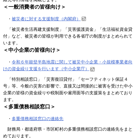
＜一般消費者の皆様向け＞
・
被災者に対する支援制度（内閣府）
「被災者生活再建支援制度」「災害援護資金」「生活福祉資金貸
付」など、被災者の皆様が利用できる各省庁の制度がまとめられて
います。
＜中小企業の皆様向け＞
・
令和６年能登半島地震に関して被災中小企業・小規模事業者向
けの資金繰り支援を行います（中小企業庁）
「特別相談窓口」「災害復旧貸付」「セーフティネット保証４
号」等、今般の災害の影響で、直接又は間接的に被害を受けた中小
企業の皆様の資金繰りや税制面や雇用面等の支援策をまとめており
ます。
＜多重債務相談窓口＞
・
多重債務相談窓口の連絡先
財務局・都道府県・市区町村の多重債務相談窓口の連絡先をまと
めております。