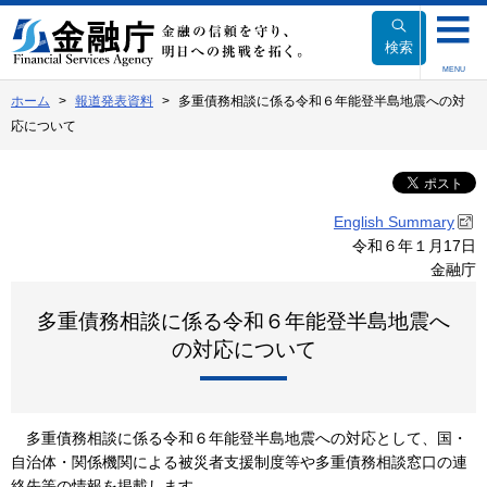
本
文
検索
へ
MENU
移
ホーム
報道発表資料
多重債務相談に係る令和６年能登半島地震への対
動
応について
English Summary
令和６年１月17日
金融庁
多重債務相談に係る令和６年能登半島地震へ
の対応について
多重債務相談に係る令和６年能登半島地震への対応として、国・
自治体・関係機関による被災者支援制度等や多重債務相談窓口の連
絡先等の情報を掲載します。