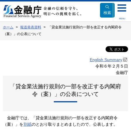
本
文
検索
へ
MENU
移
ホーム
報道発表資料
「貸金業法施行規則の一部を改正する内閣府令
動
（案）」の公表について
English Summary
令和６年２月５日
金融庁
「貸金業法施行規則の一部を改正する内閣府
令（案）」の公表について
金融庁では、「貸金業法施行規則の一部を改正する内閣府令
（案）」を
別紙
のとおり取りまとめましたので、公表します。