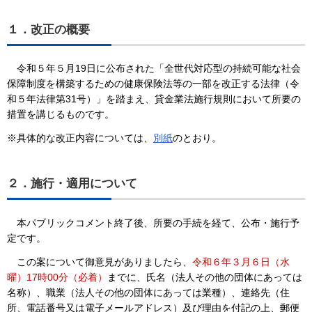
１．改正の概要
令和５年５月19日に公布された「全世代対応型の持続可能な社会
保障制度を構築するための健康保険法等の一部を改正する法律（令
和５年法律第31号）」を踏まえ、貸金業法施行規則において所要の
措置を講じるものです。
※具体的な改正内容については、
別紙
のとおり。
２．施行・適用について
本パブリックコメント終了後、所要の手続を経て、公布・施行予
定です。
この案について御意見がありましたら、
令和６年３月６日（水
曜）17時00分（必着）
までに、氏名（法人その他の団体にあっては
名称）、職業（法人その他の団体にあっては業種）、連絡先（住
所、電話番号又は電子メールアドレス）及び理由を付記の上、郵便