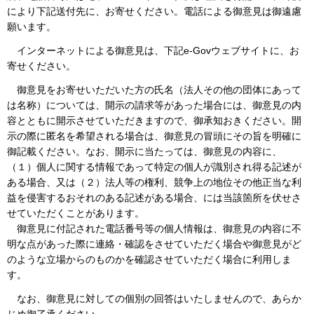
により下記送付先に、お寄せください。電話による御意見は御遠慮
願います。
インターネットによる御意見は、下記e-Govウェブサイトに、お
寄せください。
御意見をお寄せいただいた方の氏名（法人その他の団体にあって
は名称）については、開示の請求等があった場合には、御意見の内
容とともに開示させていただきますので、御承知おきください。開
示の際に匿名を希望される場合は、御意見の冒頭にその旨を明確に
御記載ください。なお、開示に当たっては、御意見の内容に、
（１）個人に関する情報であって特定の個人が識別され得る記述が
ある場合、又は（２）法人等の権利、競争上の地位その他正当な利
益を侵害するおそれのある記述がある場合、には当該箇所を伏せさ
せていただくことがあります。
御意見に付記された電話番号等の個人情報は、御意見の内容に不
明な点があった際に連絡・確認をさせていただく場合や御意見がど
のような立場からのものかを確認させていただく場合に利用しま
す。
なお、御意見に対しての個別の回答はいたしませんので、あらか
じめ御了承ください。