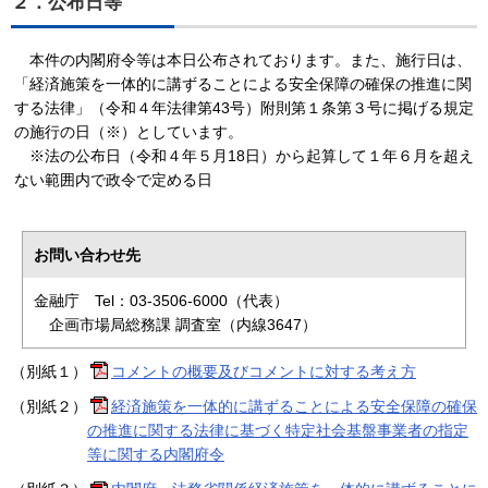
２．公布日等
本件の内閣府令等は本日公布されております。また、施行日は、
「経済施策を一体的に講ずることによる安全保障の確保の推進に関
する法律」（令和４年法律第43号）附則第１条第３号に掲げる規定
の施行の日（※）としています。
※法の公布日（令和４年５月18日）から起算して１年６月を超え
ない範囲内で政令で定める日
お問い合わせ先
金融庁 Tel：03-3506-6000（代表）
企画市場局総務課 調査室（内線3647）
（別紙１）
コメントの概要及びコメントに対する考え方
（別紙２）
経済施策を一体的に講ずることによる安全保障の確保
の推進に関する法律に基づく特定社会基盤事業者の指定
等に関する内閣府令