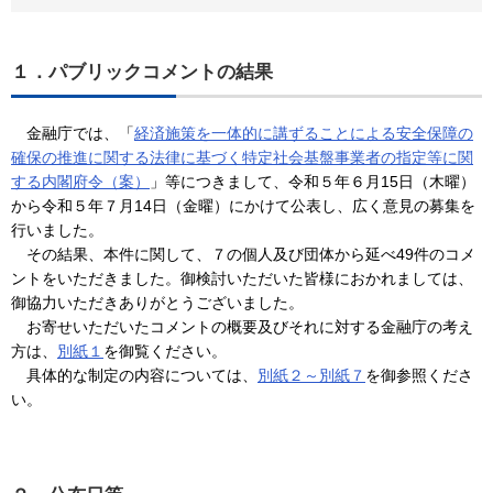
１．パブリックコメントの結果
金融庁では、「
経済施策を一体的に講ずることによる安全保障の
確保の推進に関する法律に基づく特定社会基盤事業者の指定等に関
する内閣府令（案）
」等につきまして、令和５年６月15日（木曜）
から令和５年７月14日（金曜）にかけて公表し、広く意見の募集を
行いました。
その結果、本件に関して、７の個人及び団体から延べ49件のコメ
ントをいただきました。御検討いただいた皆様におかれましては、
御協力いただきありがとうございました。
お寄せいただいたコメントの概要及びそれに対する金融庁の考え
方は、
別紙１
を御覧ください。
具体的な制定の内容については、
別紙２～別紙７
を御参照くださ
い。