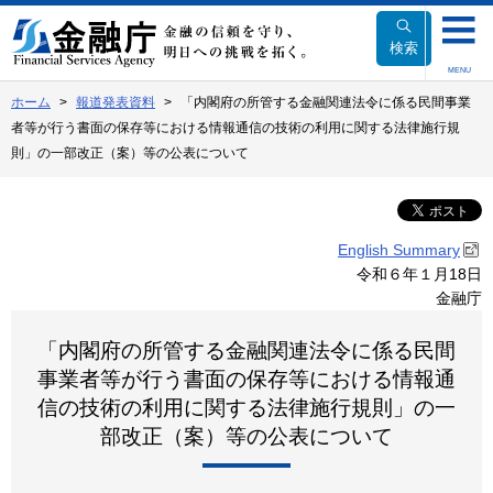
本
文
検索
へ
MENU
移
ホーム
報道発表資料
「内閣府の所管する金融関連法令に係る民間事業
動
者等が行う書面の保存等における情報通信の技術の利用に関する法律施行規
則」の一部改正（案）等の公表について
English Summary
令和６年１月18日
金融庁
「内閣府の所管する金融関連法令に係る民間
事業者等が行う書面の保存等における情報通
信の技術の利用に関する法律施行規則」の一
部改正（案）等の公表について