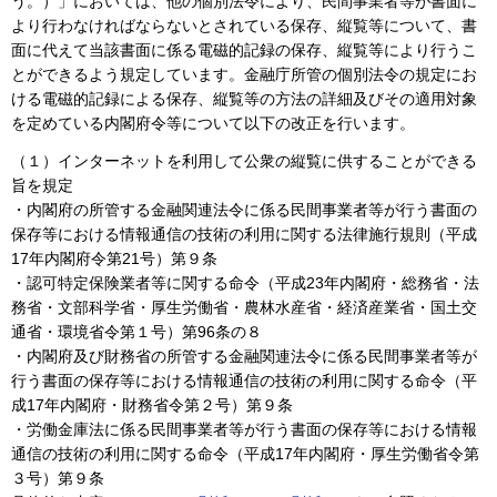
う。）」においては、他の個別法令により、民間事業者等が書面に
より行わなければならないとされている保存、縦覧等について、書
面に代えて当該書面に係る電磁的記録の保存、縦覧等により行うこ
とができるよう規定しています。金融庁所管の個別法令の規定にお
ける電磁的記録による保存、縦覧等の方法の詳細及びその適用対象
を定めている内閣府令等について以下の改正を行います。
（１）インターネットを利用して公衆の縦覧に供することができる
旨を規定
・内閣府の所管する金融関連法令に係る民間事業者等が行う書面の
保存等における情報通信の技術の利用に関する法律施行規則（平成
17年内閣府令第21号）第９条
・認可特定保険業者等に関する命令（平成23年内閣府・総務省・法
務省・文部科学省・厚生労働省・農林水産省・経済産業省・国土交
通省・環境省令第１号）第96条の８
・内閣府及び財務省の所管する金融関連法令に係る民間事業者等が
行う書面の保存等における情報通信の技術の利用に関する命令（平
成17年内閣府・財務省令第２号）第９条
・労働金庫法に係る民間事業者等が行う書面の保存等における情報
通信の技術の利用に関する命令（平成17年内閣府・厚生労働省令第
３号）第９条