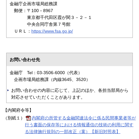
金融庁企画市場局総務課
郵便：〒100－8967
東京都千代田区霞が関３－２－１
中央合同庁舎第７号館
ＵＲＬ：
https://www.fsa.go.jp/
お問い合わせ先
金融庁 Tel：03-3506-6000（代表）
企画市場局総務課（内線3645、3520）
お問い合わせの内容に応じて、上記のほか、各担当部局から
対応させていただくことがあります。
【内閣府令等】
（別紙１）
内閣府の所管する金融関連法令に係る民間事業者等が
行う書面の保存等における情報通信の技術の利用に関す
る法律施行規則の一部改正（案）【新旧対照表】