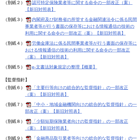
（別紙２）
認可特定保険業者等に関する命令の一部改正（案）
【新旧対照表】
（別紙３）
内閣府及び財務省の所管する金融関連法令に係る民間
事業者等が行う書面の保存等における情報通信の技術の
利用に関する命令の一部改正（案）【新旧対照表】
（別紙４）
労働金庫法に係る民間事業者等が行う書面の保存等に
おける情報通信の技術の利用に関する命令の一部改正
（案）【新旧対照表】
（別紙５）
e-文書法対象規定の整理【概要】
【監督指針】
（別紙６）
「主要行等向けの総合的な監督指針」の一部改正
（案）【新旧対照表】
（別紙７）
「中小・地域金融機関向けの総合的な監督指針」の一
部改正（案）【新旧対照表】
（別紙８）
「少額短期保険業者向けの監督指針」の一部改正
（案）【新旧対照表】
（別紙９）
「金融商品取引業者等向けの総合的な監督指針」の一