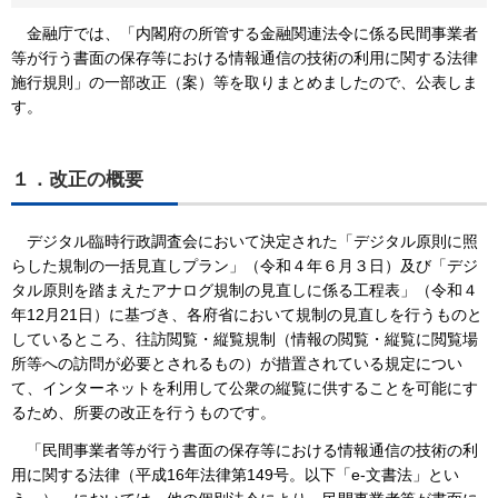
金融庁では、「内閣府の所管する金融関連法令に係る民間事業者
等が行う書面の保存等における情報通信の技術の利用に関する法律
施行規則」の一部改正（案）等を取りまとめましたので、公表しま
す。
１．改正の概要
デジタル臨時行政調査会において決定された「デジタル原則に照
らした規制の一括見直しプラン」（令和４年６月３日）及び「デジ
タル原則を踏まえたアナログ規制の見直しに係る工程表」（令和４
年12月21日）に基づき、各府省において規制の見直しを行うものと
しているところ、往訪閲覧・縦覧規制（情報の閲覧・縦覧に閲覧場
所等への訪問が必要とされるもの）が措置されている規定につい
て、インターネットを利用して公衆の縦覧に供することを可能にす
るため、所要の改正を行うものです。
「民間事業者等が行う書面の保存等における情報通信の技術の利
用に関する法律（平成16年法律第149号。以下「e-文書法」とい