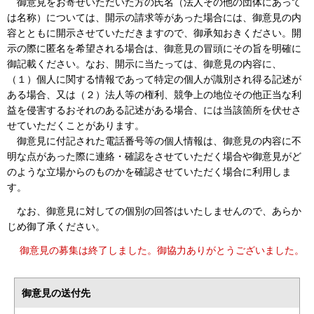
御意見をお寄せいただいた方の氏名（法人その他の団体にあって
は名称）については、開示の請求等があった場合には、御意見の内
容とともに開示させていただきますので、御承知おきください。開
示の際に匿名を希望される場合は、御意見の冒頭にその旨を明確に
御記載ください。なお、開示に当たっては、御意見の内容に、
（１）個人に関する情報であって特定の個人が識別され得る記述が
ある場合、又は（２）法人等の権利、競争上の地位その他正当な利
益を侵害するおそれのある記述がある場合、には当該箇所を伏せさ
せていただくことがあります。
御意見に付記された電話番号等の個人情報は、御意見の内容に不
明な点があった際に連絡・確認をさせていただく場合や御意見がど
のような立場からのものかを確認させていただく場合に利用しま
す。
なお、御意見に対しての個別の回答はいたしませんので、あらか
じめ御了承ください。
御意見の募集は終了しました。御協力ありがとうございました。
御意見の送付先