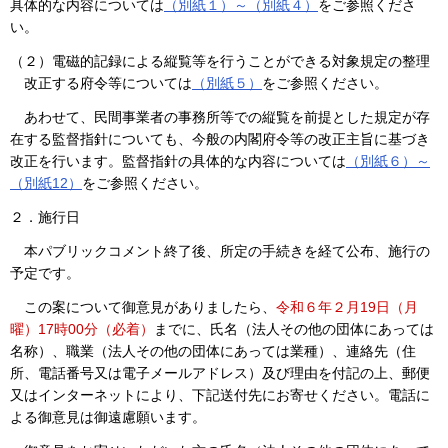
具体的な内容については
（別紙１）～（別紙４）
をご参照くださ
い。
（２）電磁的記録による縦覧等を行うことができる対象規定の整理
改正する府令等については
（別紙５）
をご参照ください。
あわせて、民間事業者の事務所等での縦覧を前提とした規定が存
在する監督指針についても、今般の内閣府令等の改正主旨に基づき
改正を行います。監督指針の具体的な内容については
（別紙６）～
（別紙12）
をご参照ください。
２．施行日
本パブリックコメント終了後、所定の手続きを経て公布、施行の
予定です。
この案について御意見がありましたら、
令和６年２月19日（月
曜）17時00分（必着）
までに、氏名（法人その他の団体にあっては
名称）、職業（法人その他の団体にあっては業種）、連絡先（住
所、電話番号又は電子メールアドレス）及び理由を付記の上、郵便
又はインターネットにより、下記送付先にお寄せください。電話に
よる御意見は御遠慮願います。