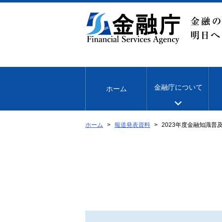
本
文
へ
移
動
金融庁について
ホーム
ホーム
報道発表資料
2023年度金融知識普