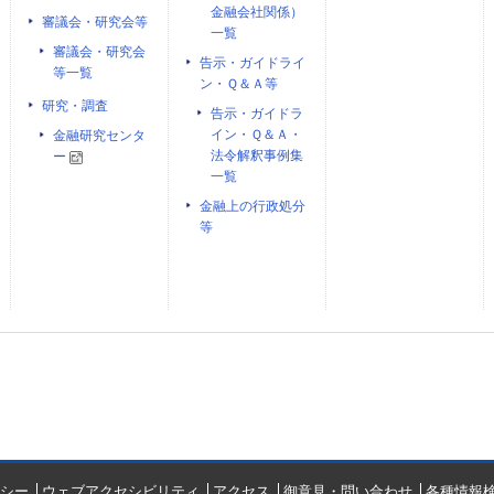
金融会社関係）
審議会・研究会等
一覧
審議会・研究会
告示・ガイドライ
等一覧
ン・Ｑ＆Ａ等
研究・調査
告示・ガイドラ
イン・Ｑ＆Ａ・
金融研究センタ
法令解釈事例集
ー
一覧
金融上の行政処分
等
シー
ウェブアクセシビリティ
アクセス
御意見・問い合わせ
各種情報検