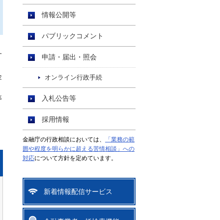
情報公開等
パブリックコメント
す
申請・届出・照会
金
オンライン行政手続
等
入札公告等
採用情報
金融庁の行政相談においては、
「業務の範
囲や程度を明らかに超える苦情相談」への
対応
について方針を定めています。
新着情報配信サービス