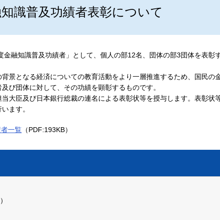
金融知識普及功績者表彰について
年度金融知識普及功績者」として、個人の部12名、団体の部3団体を表彰
の背景となる経済についての教育活動をより一層推進するため、国民の
者及び団体に対して、その功績を顕彰するものです。
担当大臣及び日本銀行総裁の連名による表彰状等を授与します。表彰状
行います。
績者一覧
（PDF:193KB）
3）