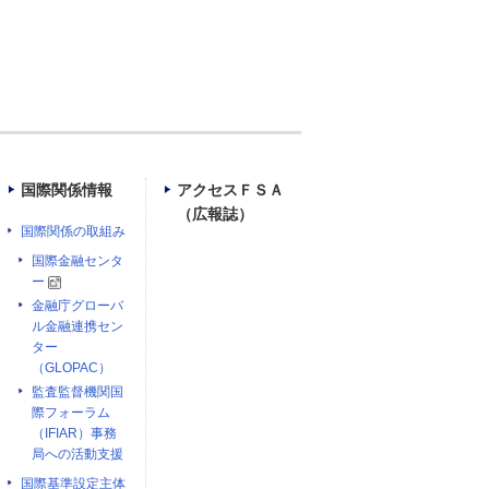
国際関係情報
アクセスＦＳＡ
（広報誌）
国際関係の取組み
国際金融センタ
ー
金融庁グローバ
ル金融連携セン
ター
（GLOPAC）
監査監督機関国
際フォーラム
（IFIAR）事務
局への活動支援
国際基準設定主体