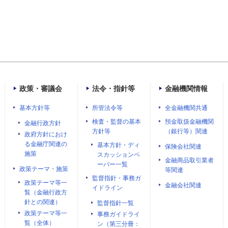
政策・審議会
法令・指針等
金融機関情報
基本方針等
所管法令等
全金融機関共通
検査・監督の基本
預金取扱金融機関
金融行政方針
方針等
（銀行等）関連
政府方針におけ
る金融庁関連の
基本方針・ディ
保険会社関連
施策
スカッションペ
金融商品取引業者
ーパー一覧
政策テーマ・施策
等関連
監督指針・事務ガ
政策テーマ等一
金融会社関連
イドライン
覧（金融行政方
針との関連）
監督指針一覧
政策テーマ等一
事務ガイドライ
覧（全体）
ン（第三分冊：