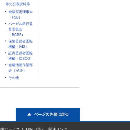
等の公表資料等
金融安定理事会
（FSB）
バーゼル銀行監
督委員会
（BCBS）
保険監督者国際
機構（IAIS）
証券監督者国際
機構（IOSCO）
金融活動作業部
会（FATF）
その他
ページの先頭に戻る
索サービス（EDINET等）
関連リンク