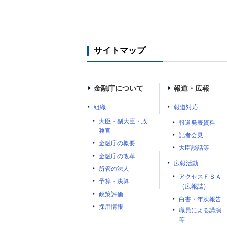
サイトマップ
金融庁について
報道・広報
組織
報道対応
大臣・副大臣・政
報道発表資料
務官
記者会見
金融庁の概要
大臣談話等
金融庁の改革
広報活動
所管の法人
アクセスＦＳＡ
予算・決算
（広報誌）
政策評価
白書・年次報告
採用情報
職員による講演
等