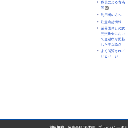
職員による寄稿
等
利用者の方へ
注意喚起情報
業界団体との意
見交換会におい
て金融庁が提起
した主な論点
よく閲覧されて
いるページ
利用規約・免責事項/著作権
プライバシーポリ