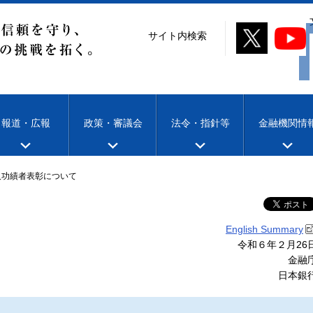
サイト内検索
報道・広報
政策・審議会
法令・指針等
金融機関情
及功績者表彰について
English Summary
令和６年２月26
金融
日本銀