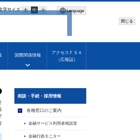
文字サイズ
大
中
小
Language
閉じる
Global Site
Financial Services Agency
アクセスＦＳＡ
報
国際関係情報
（広報誌）
Machine translation
English
相談・手続・採用情報
日
各種窓口のご案内
庁
行
金融サービス利用者相談室
金融行政モニター