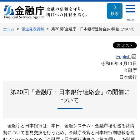
本
文
検索
へ
MENU
移
ホーム
報道発表資料
第20回｢金融庁・日本銀行連絡会｣の開催について
動
English
令和６年４月11日
金融庁
日本銀行
第20回「金融庁・日本銀行連絡会」の開催に
ついて
金融庁と日本銀行は、本日、金融システム・金融市場を巡る諸情
勢について意見交換を行うため、金融庁長官と日本銀行副総裁を含
むメンバーからなる「金融庁・日本銀行連絡会（第20回）」を開催