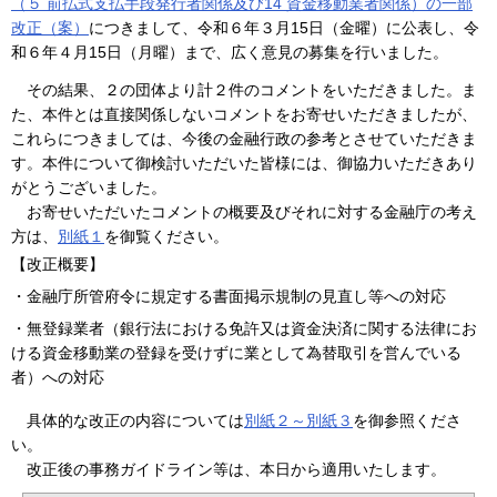
（５ 前払式支払手段発行者関係及び14 資金移動業者関係）の一部
改正（案）
につきまして、令和６年３月15日（金曜）に公表し、令
和６年４月15日（月曜）まで、広く意見の募集を行いました。
その結果、２の団体より計２件のコメントをいただきました。ま
た、本件とは直接関係しないコメントをお寄せいただきましたが、
これらにつきましては、今後の金融行政の参考とさせていただきま
す。本件について御検討いただいた皆様には、御協力いただきあり
がとうございました。
お寄せいただいたコメントの概要及びそれに対する金融庁の考え
方は、
別紙１
を御覧ください。
【改正概要】
・金融庁所管府令に規定する書面掲示規制の見直し等への対応
・無登録業者（銀行法における免許又は資金決済に関する法律にお
ける資金移動業の登録を受けずに業として為替取引を営んでいる
者）への対応
具体的な改正の内容については
別紙２～別紙３
を御参照くださ
い。
改正後の事務ガイドライン等は、本日から適用いたします。