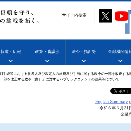
サイト内検索
報道・広報
政策・審議会
法令・指針等
金融機関情
判手続等における参考人及び鑑定人の旅費及び手当に関する政令の一部を改正する
一部を改正する政令（案）」に対するパブリックコメントの結果等について
English Summary
令和６年６月21
金融