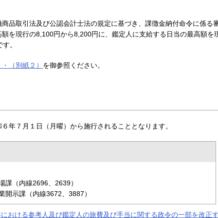
融商品取引法及び公認会計士法の規定に基づき、課徴金納付命令に係る
を現行の8,100円から8,200円に、鑑定人に支給する日当の最高額を
です。
）・（別紙２）
を御参照ください。
和６年７月１日（月曜）から施行されることとなります。
（内線2696、2639）
示課（内線3672、3887）
等における参考人及び鑑定人の旅費及び手当に関する政令の一部を改正