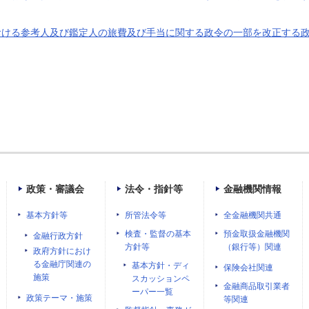
おける参考人及び鑑定人の旅費及び手当に関する政令の一部を改正する
政策・審議会
法令・指針等
金融機関情報
基本方針等
所管法令等
全金融機関共通
検査・監督の基本
預金取扱金融機関
金融行政方針
方針等
（銀行等）関連
政府方針におけ
る金融庁関連の
基本方針・ディ
保険会社関連
施策
スカッションペ
金融商品取引業者
ーパー一覧
政策テーマ・施策
等関連