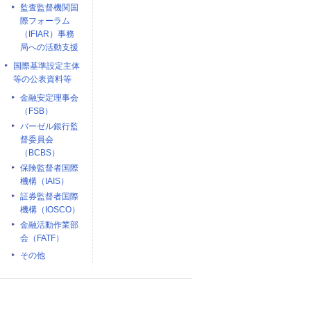
監査監督機関国
際フォーラム
（IFIAR）事務
局への活動支援
国際基準設定主体
等の公表資料等
金融安定理事会
（FSB）
バーゼル銀行監
督委員会
（BCBS）
保険監督者国際
機構（IAIS）
証券監督者国際
機構（IOSCO）
金融活動作業部
会（FATF）
その他