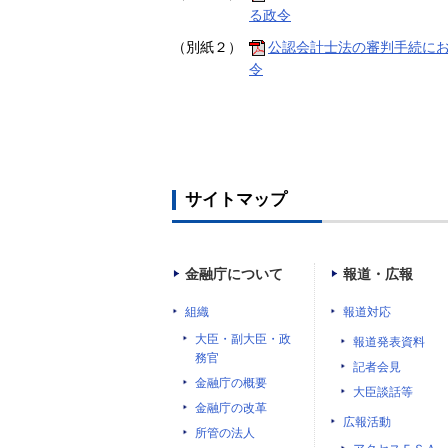
る政令
（別紙２）
公認会計士法の審判手続に
令
サイトマップ
金融庁について
報道・広報
組織
報道対応
大臣・副大臣・政
報道発表資料
務官
記者会見
金融庁の概要
大臣談話等
金融庁の改革
広報活動
所管の法人