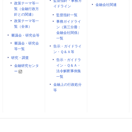
監督指針・事務ガ
政策テーマ等一
金融会社関連
イドライン
覧（金融行政方
針との関連）
監督指針一覧
政策テーマ等一
事務ガイドライ
覧（全体）
ン（第三分冊：
金融会社関係）
審議会・研究会等
一覧
審議会・研究会
告示・ガイドライ
等一覧
ン・Ｑ＆Ａ等
研究・調査
告示・ガイドラ
イン・Ｑ＆Ａ・
金融研究センタ
法令解釈事例集
ー
一覧
金融上の行政処分
等