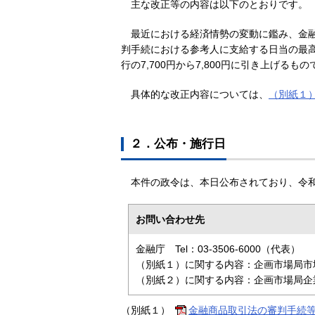
主な改正等の内容は以下のとおりです。
最近における経済情勢の変動に鑑み、金
判手続における参考人に支給する日当の最高額
行の7,700円から7,800円に引き上げるもの
具体的な改正内容については、
（別紙１
２．公布・施行日
本件の政令は、本日公布されており、令
お問い合わせ先
金融庁 Tel：03-3506-6000（代表）
（別紙１）に関する内容：企画市場局市場課
（別紙２）に関する内容：企画市場局企業開
（別紙１）
金融商品取引法の審判手続