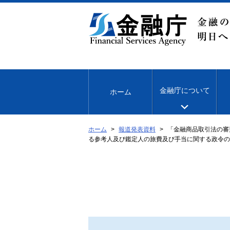
本
文
へ
移
動
金融庁について
ホーム
ホーム
報道発表資料
「金融商品取引法の審
る参考人及び鑑定人の旅費及び手当に関する政令の