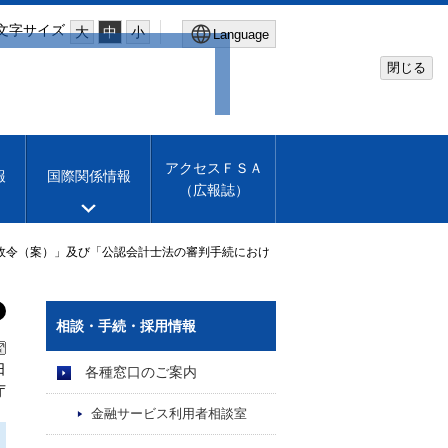
文字サイズ
大
中
小
Language
閉じる
Global Site
Financial Services Agency
アクセスＦＳＡ
報
国際関係情報
（広報誌）
Machine translation
English
政令（案）」及び「公認会計士法の審判手続におけ
相談・手続・採用情報
日
各種窓口のご案内
庁
金融サービス利用者相談室