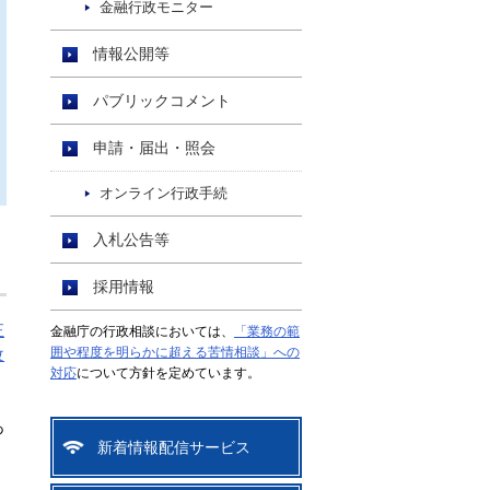
金融行政モニター
情報公開等
パブリックコメント
申請・届出・照会
オンライン行政手続
入札公告等
採用情報
正
金融庁の行政相談においては、
「業務の範
囲や程度を明らかに超える苦情相談」への
改
対応
について方針を定めています。
あ
新着情報配信サービス