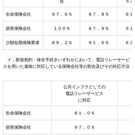
ョン
合
生命保険会社
９７．６％
８７．８％
６１
損害保険会社
１００％
８７．９％
５１
少額短期保険業者
８９．２％
９１．６％
６２
イ．新規契約・保全手続きいずれかにおいて、電話リレーサービ
スを用いた連絡に対応している保険会社等の割合及びその対応方法
公共インフラとしての
電話リレーサービス
に対応
生命保険会社
８１．０％
損害保険会社
９７．０％