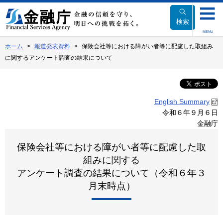
本
文
検索
へ
MENU
移
ホーム
報道発表資料
保険会社等における障がい者等に配慮した取組み
動
に関するアンケート調査の結果について
English Summary
令和６年９月６日
金融庁
保険会社等における障がい者等に配慮した取
組みに関する
アンケート調査の結果について（令和６年３
月末時点）