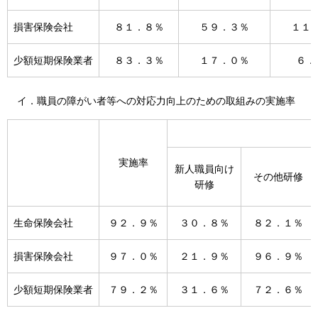
損害保険会社
８１．８％
５９．３％
１１
少額短期保険業者
８３．３％
１７．０％
６．
イ．職員の障がい者等への対応力向上のための取組みの実施率
実施率
新人職員向け
その他研修
研修
生命保険会社
９２．９％
３０．８％
８２．１％
損害保険会社
９７．０％
２１．９％
９６．９％
少額短期保険業者
７９．２％
３１．６％
７２．６％