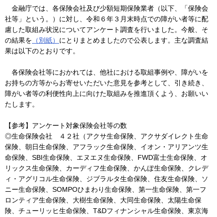
金融庁では、各保険会社及び少額短期保険業者（以下、「保険会
社等」という。）に対し、令和６年３月末時点での障がい者等に配
慮した取組み状況についてアンケート調査を行いました。今般、そ
の結果を
（別紙）
にとりまとめましたので公表します。主な調査結
果は以下のとおりです。
各保険会社等におかれては、他社における取組事例や、障がいを
お持ちの方等からお寄せいただいた意見を参考として、引き続き、
障がい者等の利便性向上に向けた取組みを推進頂くよう、お願いい
たします。
【参考】アンケート対象保険会社等の数
◎生命保険会社 ４２社（アクサ生命保険、アクサダイレクト生命
保険、朝日生命保険、アフラック生命保険、イオン・アリアンツ生
命保険、SBI生命保険、エヌエヌ生命保険、FWD富士生命保険、オ
リックス生命保険、カーディフ生命保険、かんぽ生命保険、クレデ
ィ・アグリコル生命保険、ジブラルタ生命保険、住友生命保険、ソ
ニー生命保険、SOMPOひまわり生命保険、第一生命保険、第一フ
ロンティア生命保険、大樹生命保険、大同生命保険、太陽生命保
険、チューリッヒ生命保険、T&Dフィナンシャル生命保険、東京海