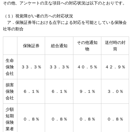
その他、アンケートの主な項目への対応状況は以下のとおりです。
（１）視覚障がい者の方への対応状況
ア．保険証券等における点字による対応を可能としている保険会
社等の割合
その他通知
送付時の封
保険証券
総合通知
物
筒
生命
保険
３３．３％
３３．３％
４０．５％
４２．９％
会社
損害
保険
６．１％
６．１％
９．１％
３．０％
会社
少額
短期
０．８％
０．８％
０．８％
０．８％
保険
業者