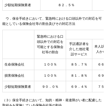
少額短期保険業者
８２．５％
ウ．保全手続きにおいて、緊急時における口頭以外での対応を可
能としている保険会社等の割合及びその対応方法
緊急時における口
頭以外での対応を
手話通訳者を
本人以
可能とする保険会
介した他社電
人から
社等の割合
話サービス
生命保険会社
１００％
８５．７％
６６
損害保険会社
１００％
８１．８％
６９
少額短期保険業者
９０．０％
６９．４％
７５
（３）保全手続きにおいて、知的・精神・発達障がい者に配慮した
取組みを実施している保険会社等の割合