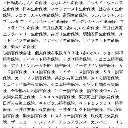
上日動あんしん生命保険、なないろ生命保険、ニッセイ・ウェルス
生命保険、日本生命保険、ネオファースト生命保険、はなさく生命
保険、フコクしんらい生命保険、富国生命保険、プルデンシャル ジ
ブラルタ ファイナンシャル生命保険、プルデンシャル生命保険、マ
ニュライフ生命保険、三井住友海上あいおい生命保険、三井住友海
上プライマリー生命保険、みどり生命保険、明治安田生命保険、メ
ットライフ生命保険、メディケア生命保険、ライフネット生命保
険、楽天生命保険）
◎損害保険会社 個人保険を取扱う３３社（あいおいニッセイ同和
損害保険、アイペット損害保険、アクサ損害保険、アニコム損害保
険、アメリカンホーム医療・損害保険、イーデザイン損害保険、Ａ
ＩＧ損害保険、ａｕ損害保険、エイチ・エス損害保険、ＳＢＩ損害
保険、カーディフ損害保険、共栄火災海上保険、さくら損害保険、
ジェイアイ傷害火災保険、セコム損害保険、セゾン自動車火災保
険、全管協れいわ損害保険、ソニー損害保険、損害保険ジャパン、
大同火災海上保険、Ｃｈｕｂｂ損害保険、東京海上日動火災保険、
日新火災海上保険、キャピタル損害保険、ペット＆ファミリー損害
保険、三井住友海上火災保険、三井ダイレクト損害保険、明治安田
損害保険、楽天損害保険、レスキュー損害保険、現代海上火災保
険、ザ・ニュー・インディア・アシュアランス・カンパニー・リミ