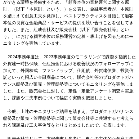
ができる環境を整備するため、「顧客本位の業務運営に関する原
則」（以下「本原則」という。）を公表し、金融事業者が、本原則
を踏まえて創意工夫を発揮し、ベストプラクティスを目指して顧客
本位の良質な金融商品・サービスの提供を競い合うことを促してき
ました。また、組成会社及び販売会社（以下「販売会社等」とい
う。）における顧客本位の業務運営の定着・底上げを図るためにモ
ニタリングを実施しています。
2024事務年度は、2023事務年度のモニタリングで課題を指摘した
外貨建一時払保険、仕組預金における改善状況のフォローアップに
加えて、外国株式、ファンドラップ、仕組債、外貨建債券、投資信
託といった幅広い金融商品について、販売会社等のプロダクトガバ
ナンス態勢及び販売・管理態勢等についてモニタリングを実施しま
した。また、販売会社に対して、定性・定量アンケート調査を実施
し、課題や工夫事例について幅広く実態を把握しました。
今般、上述のモニタリング結果を踏まえ、プロダクトガバナンス
態勢及び販売・管理態勢等に関して販売会社等に共通すると考えら
れる課題及び工夫事例等をとりまとめましたので、公表します。
販売会社等おいて、本報告書も参考に、自らの主体的な創意工夫