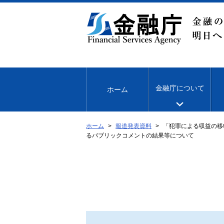
本
文
へ
移
動
金融庁について
ホーム
ホーム
報道発表資料
「犯罪による収益の移
るパブリックコメントの結果等について