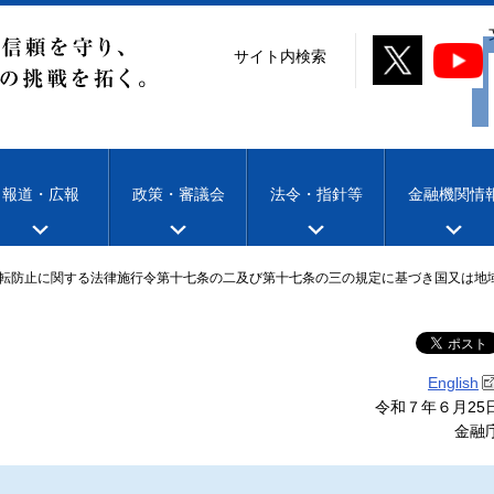
サイト内検索
報道・広報
政策・審議会
法令・指針等
金融機関情
転防止に関する法律施行令第十七条の二及び第十七条の三の規定に基づき国又は地
English
令和７年６月25
金融