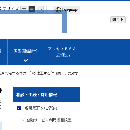
文字サイズ
大
中
小
Language
閉じる
Global Site
Financial Services Agency
アクセスＦＳＡ
報
国際関係情報
（広報誌）
Machine translation
English
域を指定する件の一部を改正する件（案）」に対す
相談・手続・採用情報
日
各種窓口のご案内
庁
金融サービス利用者相談室