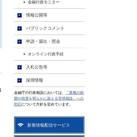
金融行政モニター
情報公開等
パブリックコメント
申請・届出・照会
オンライン行政手続
入札公告等
採用情報
域
金融庁の行政相談においては、
「業務の範
囲や程度を明らかに超える苦情相談」への
対応
について方針を定めています。
新着情報配信サービス