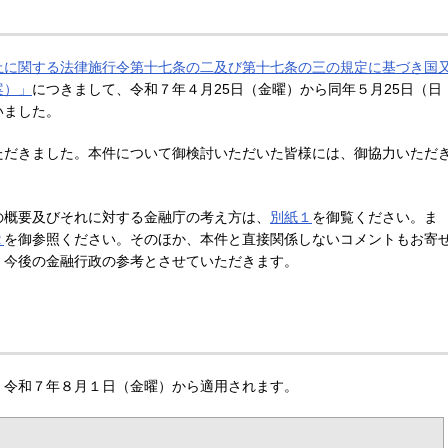
止に関する法律施行令第十七条の二及び第十七条の三の規定に基づき国
案）」
につきまして、令和７年４月25日（金曜）から同年５月25日（日
いました。
ただきました。本件について御検討いただいた皆様には、御協力いただ
の概要及びそれに対する金融庁の考え方は、
別紙１
を御覧ください。ま
２
を御参照ください。そのほか、本件と直接関係しないコメントもお寄
、今後の金融行政の参考とさせていただきます。
、令和７年８月１日（金曜）から適用されます。