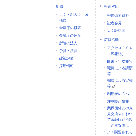
組織
報道対応
大臣・副大臣・政
報道発表資料
務官
記者会見
金融庁の概要
大臣談話等
金融庁の改革
広報活動
所管の法人
アクセスＦＳＡ
予算・決算
（広報誌）
政策評価
白書・年次報告
採用情報
職員による講演
等
職員による寄稿
等
利用者の方へ
注意喚起情報
業界団体との意
見交換会におい
て金融庁が提起
した主な論点
よく閲覧されて