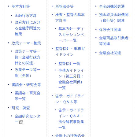
基本方針等
所管法令等
全金融機関共通
検査・監督の基本
預金取扱金融機関
金融行政方針
方針等
（銀行等）関連
政府方針におけ
る金融庁関連の
基本方針・ディ
保険会社関連
施策
スカッションペ
金融商品取引業者
ーパー一覧
政策テーマ・施策
等関連
監督指針・事務ガ
政策テーマ等一
金融会社関連
イドライン
覧（金融行政方
針との関連）
監督指針一覧
政策テーマ等一
事務ガイドライ
覧（全体）
ン（第三分冊：
金融会社関係）
審議会・研究会等
一覧
審議会・研究会
告示・ガイドライ
等一覧
ン・Ｑ＆Ａ等
研究・調査
告示・ガイドラ
イン・Ｑ＆Ａ・
金融研究センタ
法令解釈事例集
ー
一覧
金融上の行政処分