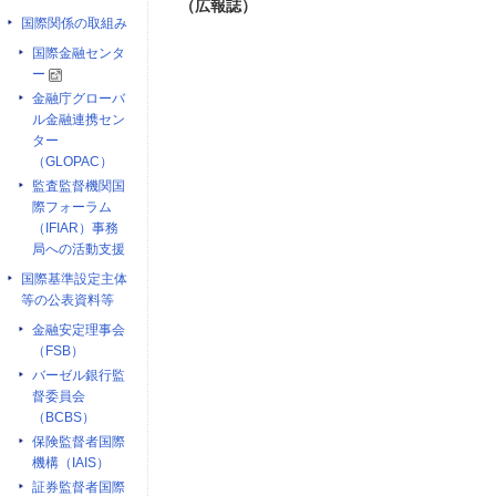
（広報誌）
国際関係の取組み
国際金融センタ
ー
金融庁グローバ
ル金融連携セン
ター
（GLOPAC）
監査監督機関国
際フォーラム
（IFIAR）事務
局への活動支援
国際基準設定主体
等の公表資料等
金融安定理事会
（FSB）
バーゼル銀行監
督委員会
（BCBS）
保険監督者国際
機構（IAIS）
証券監督者国際