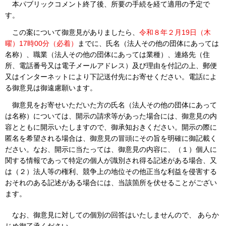
本パブリックコメント終了後、所要の手続を経て適用の予定で
す。
この案について御意見がありましたら、
令和８年２月19日（木
曜）17時00分（必着）
までに、氏名（法人その他の団体にあっては
名称）、職業（法人その他の団体にあっては業種）、連絡先（住
所、電話番号又は電子メールアドレス）及び理由を付記の上、郵便
又はインターネットにより下記送付先にお寄せください。電話によ
る御意見は御遠慮願います。
御意見をお寄せいただいた方の氏名（法人その他の団体にあって
は名称）については、開示の請求等があった場合には、御意見の内
容とともに開示いたしますので、御承知おきください。開示の際に
匿名を希望される場合は、御意見の冒頭にその旨を明確に御記載く
ださい。なお、開示に当たっては、御意見の内容に、（１）個人に
関する情報であって特定の個人が識別され得る記述がある場合、又
は（２）法人等の権利、競争上の地位その他正当な利益を侵害する
おそれのある記述がある場合には、当該箇所を伏せることがござい
ます。
なお、御意見に対しての個別の回答はいたしませんので、 あらか
じめ御了承ください。