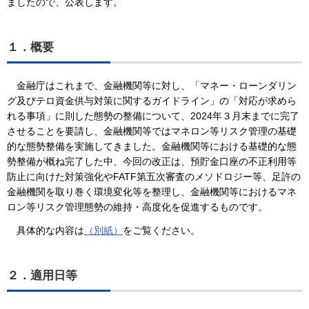
ましたので、公表します。
１．概要
金融庁はこれまで、金融機関等に対し、「マネー・ローンダリン
グ及びテロ資金供与対策に関するガイドライン」の「対応が求めら
れる事項」に則した態勢の整備について、2024年３月末までに完了
させることを要請し、金融機関等ではマネロン等リスク管理の基礎
的な態勢整備を実施してきました。金融機関等における基礎的な態
勢整備が概ね完了した中、今回の改正は、預貯金口座の不正利用等
防止に向けた対策強化やFATF第五次審査のメソドロジー等、足許の
金融機関を取り巻く環境変化等を整理し、金融機関等におけるマネ
ロン等リスク管理態勢の維持・高度化を促進するものです。
具体的な内容は
（別紙）
をご覧ください。
２．適用日等