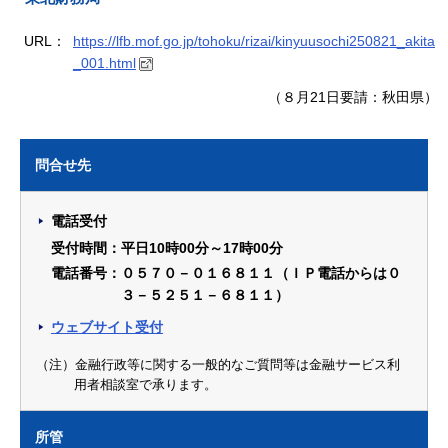
URL：
https://lfb.mof.go.jp/tohoku/rizai/kinyuusochi250821_akita
_001.html
（８月21日要請：秋田県）
問合せ先
電話受付
受付時間：平日10時00分～17時00分
電話番号：０５７０－０１６８１１（ＩＰ電話からは０
３－５２５１－６８１１）
ウェブサイト受付
（注）金融行政等に関する一般的なご質問等は金融サービス利
用者相談室で承ります。
所管