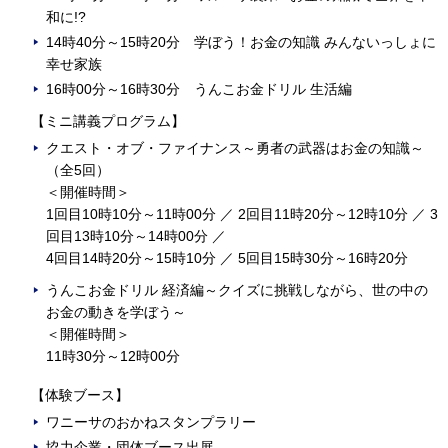
和に!?
14時40分～15時20分 学ぼう！お金の知識 みんないっしょに
幸せ家族
16時00分～16時30分 うんこお金ドリル 生活編
【ミニ講義プログラム】
クエスト・オブ・ファイナンス～勇者の武器はお金の知識～
（全5回）
＜開催時間＞
1回目10時10分～11時00分 ／ 2回目11時20分～12時10分 ／ 3
回目13時10分～14時00分 ／
4回目14時20分～15時10分 ／ 5回目15時30分～16時20分
うんこお金ドリル 経済編～クイズに挑戦しながら、世の中の
お金の動きを学ぼう～
＜開催時間＞
11時30分～12時00分
【体験ブース】
ワニーサのおかねスタンプラリー
協力企業・団体ブース出展