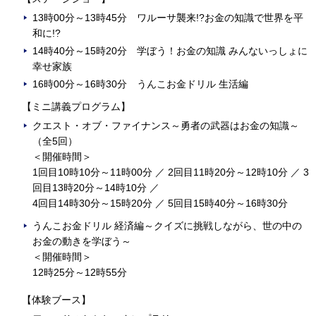
13時00分～13時45分 ワルーサ襲来!?お金の知識で世界を平
和に!?
14時40分～15時20分 学ぼう！お金の知識 みんないっしょに
幸せ家族
16時00分～16時30分 うんこお金ドリル 生活編
【ミニ講義プログラム】
クエスト・オブ・ファイナンス～勇者の武器はお金の知識～
（全5回）
＜開催時間＞
1回目10時10分～11時00分 ／ 2回目11時20分～12時10分 ／ 3
回目13時20分～14時10分 ／
4回目14時30分～15時20分 ／ 5回目15時40分～16時30分
うんこお金ドリル 経済編～クイズに挑戦しながら、世の中の
お金の動きを学ぼう～
＜開催時間＞
12時25分～12時55分
【体験ブース】