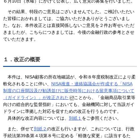
６月10日（水曜）にかけて公表し、広く意見の募集を行いました。
その結果、特段のご意見はございませんでした。ご検討いただい
た皆様におかれましては、ご協力いただきありがとうございまし
た。なお、本件改正とは直接関係しないご意見を２件お寄せいただ
きましたが、こちらにつきましては、今後の金融行政の参考とさせ
ていただきます。
１．改正の概要
本件は、NISA顧客の所在地確認が、令和８年度税制改正により柔
軟化されることに伴い、
NISA推進・連絡協議会が作成する「NISA
制度の口座開設及び勧誘並びに販売時等における留意事項について
（ガイドライン）」が改正された
ことから、「金融商品取引業等
向けの総合的な監督指針」においても、金融機関に対して当該ガイ
ドラインに準拠した対応を促すための改正を行うものです。
具体的な改正内容については、
別紙１
をご参照ください。
また、併せて
別紙２
の改正も行いますが、これについては、行政
手続法第39条第４項第８号に定める「軽微な変更」に該当するた