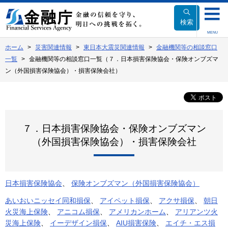
本
文
検索
へ
MENU
移
ホーム
災害関連情報
東日本大震災関連情報
金融機関等の相談窓口
動
一覧
金融機関等の相談窓口一覧（７．日本損害保険協会・保険オンブズマ
ン（外国損害保険協会）・損害保険会社）
７．日本損害保険協会・保険オンブズマン
（外国損害保険協会）・損害保険会社
日本損害保険協会
、
保険オンブズマン（外国損害保険協会）
あいおいニッセイ同和損保
、
アイペット損保
、
アクサ損保
、
朝日
火災海上保険
、
アニコム損保
、
アメリカンホーム
、
アリアンツ火
災海上保険
、
イーデザイン損保
、
AIU損害保険
、
エイチ・エス損