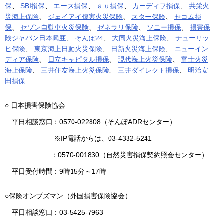
保
、
SBI損保
、
エース損保
、
ａｕ損保
、
カーディフ損保
、
共栄火
災海上保険
、
ジェイアイ傷害火災保険
、
スター保険
、
セコム損
保
、
セゾン自動車火災保険
、
ゼネラリ保険
、
ソニー損保
、
損害保
険ジャパン日本興亜
、
そんぽ24
、
大同火災海上保険
、
チューリッ
ヒ保険
、
東京海上日動火災保険
、
日新火災海上保険
、
ニューイン
ディア保険
、
日立キャピタル損保
、
現代海上火災保険
、
富士火災
海上保険
、
三井住友海上火災保険
、
三井ダイレクト損保
、
明治安
田損保
○ 日本損害保険協会
平日相談窓口：0570-022808（そんぽADRセンター）
※IP電話からは、03-4332-5241
：0570-001830（自然災害損保契約照会センター）
平日受付時間：9時15分～17時
○保険オンブズマン（外国損害保険協会）
平日相談窓口：03-5425-7963