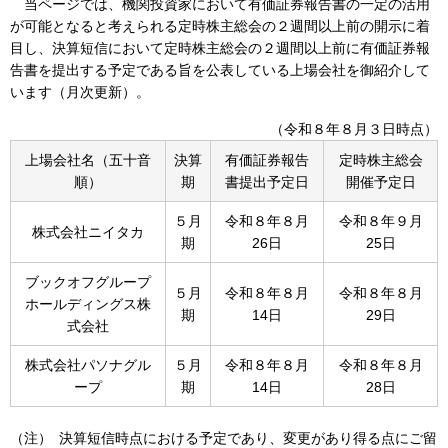
当ページでは、機関投資家において有価証券報告書の一定の活用
が可能となると考えられる定時株主総会の２週間以上前の開示に着
目し、決算短信において定時株主総会の２週間以上前に有価証券報
告書を提出する予定である旨を公表している上場会社を御紹介して
います（月次更新）。
（令和８年８月３日時点）
上場会社名（五十音
決算
有価証券報告
定時株主総会
順）
期
書提出予定日
開催予定日
５月
令和８年８月
令和８年９月
株式会社ニイタカ
期
26日
25日
ブックオフグループ
５月
令和８年８月
令和８年８月
ホールディングス株
期
14日
29日
式会社
株式会社パソナグル
５月
令和８年８月
令和８年８月
ープ
期
14日
28日
（注）
決算短信時点における予定であり、変更があり得る点にご留