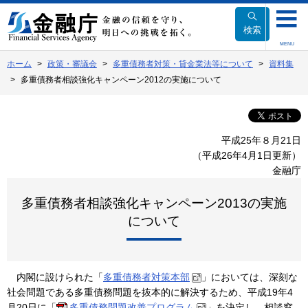
本
文
検索
へ
MENU
移
ホーム
政策・審議会
多重債務者対策・貸金業法等について
資料集
動
多重債務者相談強化キャンペーン2012の実施について
平成25年８月21日
（平成26年4月1日更新）
金融庁
多重債務者相談強化キャンペーン2013の実施
について
内閣に設けられた「
多重債務者対策本部
」においては、深刻な
社会問題である多重債務問題を抜本的に解決するため、平成19年4
月20日に「
多重債務問題改善プログラム
」を決定し、相談窓