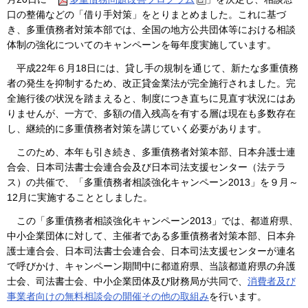
口の整備などの「借り手対策」をとりまとめました。これに基づ
き、多重債務者対策本部では、全国の地方公共団体等における相談
体制の強化についてのキャンペーンを毎年度実施しています。
平成22年６月18日には、貸し手の規制を通じて、新たな多重債務
者の発生を抑制するため、改正貸金業法が完全施行されました。完
全施行後の状況を踏まえると、制度につき直ちに見直す状況にはあ
りませんが、一方で、多額の借入残高を有する層は現在も多数存在
し、継続的に多重債務者対策を講じていく必要があります。
このため、本年も引き続き、多重債務者対策本部、日本弁護士連
合会、日本司法書士会連合会及び日本司法支援センター（法テラ
ス）の共催で、「多重債務者相談強化キャンペーン2013」を９月～
12月に実施することとしました。
この「多重債務者相談強化キャンペーン2013」では、都道府県、
中小企業団体に対して、主催者である多重債務者対策本部、日本弁
護士連合会、日本司法書士会連合会、日本司法支援センターが連名
で呼びかけ、キャンペーン期間中に都道府県、当該都道府県の弁護
士会、司法書士会、中小企業団体及び財務局が共同で、
消費者及び
事業者向けの無料相談会の開催その他の取組み
を行います。