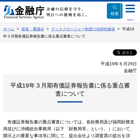
本
文
検索
へ
MENU
移
ホーム
政策・審議会
ディスクロージャー制度の信頼性確保
平成19
動
年３月期有価証券報告書に係る重点審査について
平成19年６月29日
金融庁
平成19年３月期有価証券報告書に係る重点審
査について
有価証券報告書の重点審査については、各財務局及び福岡財務支
局並びに沖縄総合事務局（以下「財務局等」という。）において、
開示上の重要な事項等に関して、提出会社より調査票の提出を頂