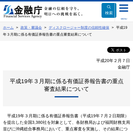
本
文
検索
へ
MENU
移
ホーム
政策・審議会
ディスクロージャー制度の信頼性確保
平成19
動
年３月期に係る有価証券報告書の重点審査結果について
平成20年２月７日
金融庁
平成19年３月期に係る有価証券報告書の重点
審査結果について
平成19年３月期に係る有価証券報告書（平成19年７月２日期限）
を提出した全国3,380社を対象として、各財務局および福岡財務支局
並びに沖縄総合事務局において、重点審査を実施し、その結果につ