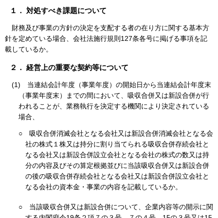
１． 対処すべき課題について
財務及び事業の方針の決定を支配する者の在り方に関する基本方
針を定めている場合、会社法施行規則127条各号に掲げる事項を記
載しているか。
２． 経営上の重要な契約等について
(1)
当連結会計年度（事業年度）の開始日から当連結会計年度末
（事業年度末）までの間において、吸収合併又は新設合併が行
われることが、業務執行を決定する機関により決定されている
場合、
○
吸収合併消滅会社となる会社又は新設合併消滅会社となる会
社の株式１株又は持分に割り当てられる吸収合併存続会社と
なる会社又は新設合併設立会社となる会社の株式の数又は持
分の内容及びその算定根拠並びに当該吸収合併又は新設合併
の後の吸収合併存続会社となる会社又は新設合併設立会社と
なる会社の資本金・事業の内容を記載しているか。
○
当該吸収合併又は新設合併について、企業内容等の開示に関
する内閣府令19条２項７の３号、７の４号、15の３号又は15