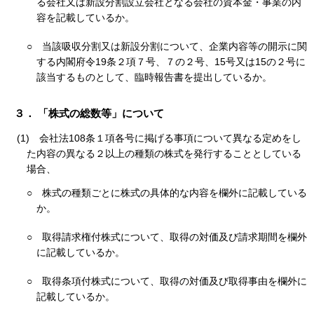
る会社又は新設分割設立会社となる会社の資本金・事業の内
容を記載しているか。
○
当該吸収分割又は新設分割について、企業内容等の開示に関
する内閣府令19条２項７号、７の２号、15号又は15の２号に
該当するものとして、臨時報告書を提出しているか。
３． 「株式の総数等」について
(1)
会社法108条１項各号に掲げる事項について異なる定めをし
た内容の異なる２以上の種類の株式を発行することとしている
場合、
○
株式の種類ごとに株式の具体的な内容を欄外に記載している
か。
○
取得請求権付株式について、取得の対価及び請求期間を欄外
に記載しているか。
○
取得条項付株式について、取得の対価及び取得事由を欄外に
記載しているか。