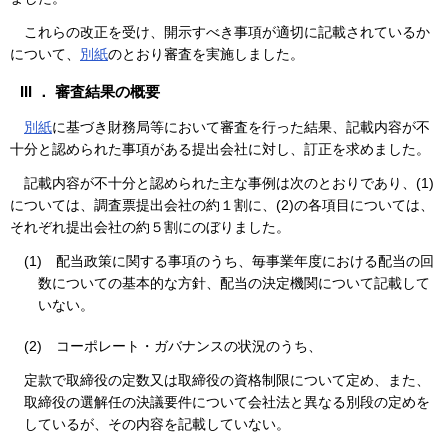
これらの改正を受け、開示すべき事項が適切に記載されているか
について、
別紙
のとおり審査を実施しました。
III ． 審査結果の概要
別紙
に基づき財務局等において審査を行った結果、記載内容が不
十分と認められた事項がある提出会社に対し、訂正を求めました。
記載内容が不十分と認められた主な事例は次のとおりであり、(1)
については、調査票提出会社の約１割に、(2)の各項目については、
それぞれ提出会社の約５割にのぼりました。
(1)
配当政策に関する事項のうち、毎事業年度における配当の回
数についての基本的な方針、配当の決定機関について記載して
いない。
(2)
コーポレート・ガバナンスの状況のうち、
定款で取締役の定数又は取締役の資格制限について定め、また、
取締役の選解任の決議要件について会社法と異なる別段の定めを
しているが、その内容を記載していない。