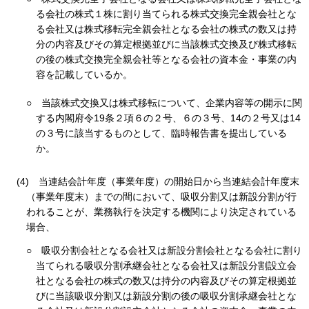
る会社の株式１株に割り当てられる株式交換完全親会社とな
る会社又は株式移転完全親会社となる会社の株式の数又は持
分の内容及びその算定根拠並びに当該株式交換及び株式移転
の後の株式交換完全親会社等となる会社の資本金・事業の内
容を記載しているか。
○
当該株式交換又は株式移転について、企業内容等の開示に関
する内閣府令19条２項６の２号、６の３号、14の２号又は14
の３号に該当するものとして、臨時報告書を提出している
か。
(4)
当連結会計年度（事業年度）の開始日から当連結会計年度末
（事業年度末）までの間において、吸収分割又は新設分割が行
われることが、業務執行を決定する機関により決定されている
場合、
○
吸収分割会社となる会社又は新設分割会社となる会社に割り
当てられる吸収分割承継会社となる会社又は新設分割設立会
社となる会社の株式の数又は持分の内容及びその算定根拠並
びに当該吸収分割又は新設分割の後の吸収分割承継会社とな