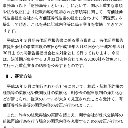
事務局（以下「財務局等」という。）において、開示上重要な事項
や法令改正により記載内容が追加された事項等に関して、有価証券
報告書提出会社から有価証券報告書の提出に合わせて「調査票」を
提出して頂き、これを基に記載内容等に係る審査を実施してきてお
ります。
平成19年３月期有価証券報告書に係る重点審査は、有価証券報告
書提出会社の事業年度の末日が平成19年３月31日から平成20年３月
30日までの同報告書提出会社を対象として行っております。今回
は、決算期が集中する３月31日決算会社である3,380社を対象とし
て行った重点審査の結果を公表するものです。
II ． 審査方法
平成18年５月に施行された会社法において、株式・新株予約権の
種類等の柔軟化や機関設計の柔軟化、剰余金の配当規制の弾力化な
どが講じられ、従来のルールが大きく見直されたことを受けて、有
価証券報告書等の開示内容の改正が行われました。
また、昨今の組織再編の実情を踏まえ、開示会社が株式交換等の
組織再編行為を行う場合の開示内容を充実するための改正が行われ
ました。