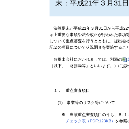
末：平成21年３月31
決算期末が平成21年３月31日から平成
示上重要な事項や法令改正が行われた事項
について重点審査を行うとともに、提出会
記２の項目について状況調査を実施するこ
各提出会社におかれましては、別添の
（以下、「財務局等」といいます。）に提
１．
重点審査項目
(1)
事業等のリスク等について
※
当該重点審査項目のうち、Ｂ-１
チェック表（PDF:123KB）
を参照