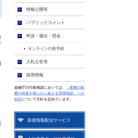
情報公開等
パブリックコメント
申請・届出・照会
目
下
オンライン行政手続
入札公告等
局
採用情報
金融庁の行政相談においては、
「業務の範
囲や程度を明らかに超える苦情相談」への
対応
について方針を定めています。
新着情報配信サービス
性