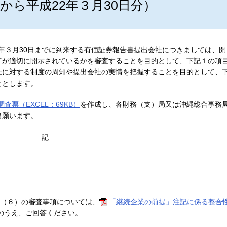
日から平成22年３月30日分）
22年３月30日までに到来する有価証券報告書提出会社につきましては、開
等が適切に開示されているかを審査することを目的として、下記１の項
社に対する制度の周知や提出会社の実情を把握することを目的として、
ととします。
調査票（EXCEL：69KB）
を作成し、各財務（支）局又は沖縄総合事務
出願います。
記
-（６）の審査事項については、
「継続企業の前提」注記に係る整合
のうえ、ご回答ください。