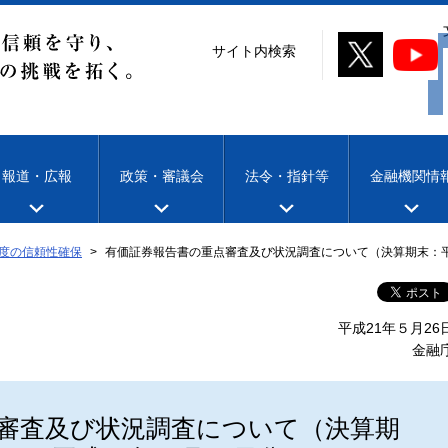
サイト内検索
報道・広報
政策・審議会
法令・指針等
金融機関情
度の信頼性確保
有価証券報告書の重点審査及び状況調査について（決算期末：平成
平成21年５月26
金融
審査及び状況調査について（決算期