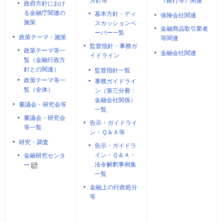
方針等
（銀行等）関連
政府方針におけ
る金融庁関連の
基本方針・ディ
保険会社関連
施策
スカッションペ
金融商品取引業者
ーパー一覧
政策テーマ・施策
等関連
監督指針・事務ガ
政策テーマ等一
金融会社関連
イドライン
覧（金融行政方
針との関連）
監督指針一覧
政策テーマ等一
事務ガイドライ
覧（全体）
ン（第三分冊：
金融会社関係）
審議会・研究会等
一覧
審議会・研究会
告示・ガイドライ
等一覧
ン・Ｑ＆Ａ等
研究・調査
告示・ガイドラ
イン・Ｑ＆Ａ・
金融研究センタ
法令解釈事例集
ー
一覧
金融上の行政処分
等