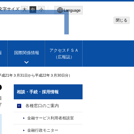
文字サイズ
大
中
小
Language
閉じる
Global Site
Financial Services Agency
アクセスＦＳＡ
報
国際関係情報
（広報誌）
Machine translation
English
21年３月31日から平成22年３月30日分）
相談・手続・採用情報
日
庁
各種窓口のご案内
金融サービス利用者相談室
金融行政モニター