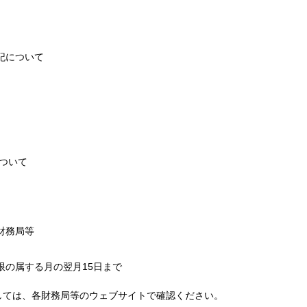
記について
について
財務局等
限の属する月の翌月15日まで
しては、各財務局等のウェブサイトで確認ください。