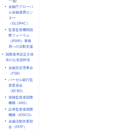
ー
金融庁グローバ
ル金融連携セン
ター
（GLOPAC）
監査監督機関国
際フォーラム
（IFIAR）事務
局への活動支援
国際基準設定主体
等の公表資料等
金融安定理事会
（FSB）
バーゼル銀行監
督委員会
（BCBS）
保険監督者国際
機構（IAIS）
証券監督者国際
機構（IOSCO）
金融活動作業部
会（FATF）