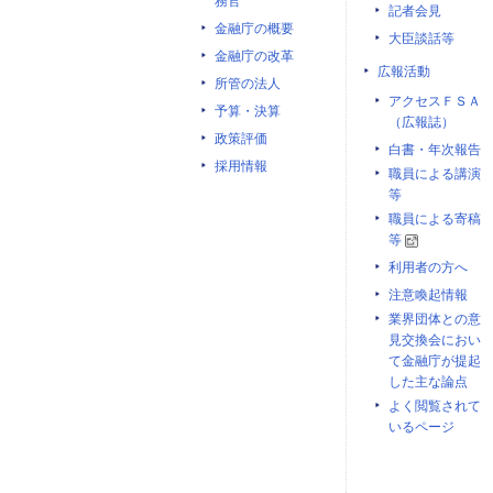
務官
記者会見
金融庁の概要
大臣談話等
金融庁の改革
広報活動
所管の法人
アクセスＦＳＡ
予算・決算
（広報誌）
政策評価
白書・年次報告
採用情報
職員による講演
等
職員による寄稿
等
利用者の方へ
注意喚起情報
業界団体との意
見交換会におい
て金融庁が提起
した主な論点
よく閲覧されて
いるページ