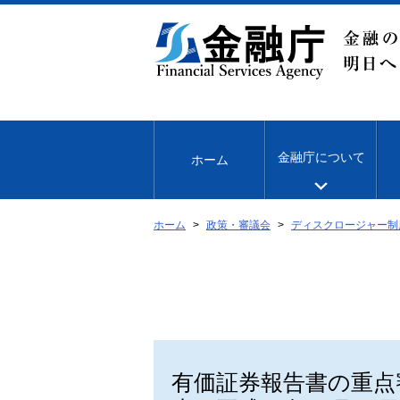
本
文
へ
移
動
金融庁について
ホーム
ホーム
政策・審議会
ディスクロージャー制
有価証券報告書の重点