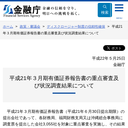
本
文
検索
へ
MENU
移
ホーム
政策・審議会
ディスクロージャー制度の信頼性確保
平成21
動
年３月期有価証券報告書の重点審査及び状況調査結果について
平成22年５月25日
金融庁
平成21年３月期有価証券報告書の重点審査及
び状況調査結果について
平成21年３月期有価証券報告書（平成21年６月30日提出期限）の
提出会社であって、各財務局、福岡財務支局又は沖縄総合事務局に
調査票を提出した会社3,055社を対象に重点審査を実施し、その結果