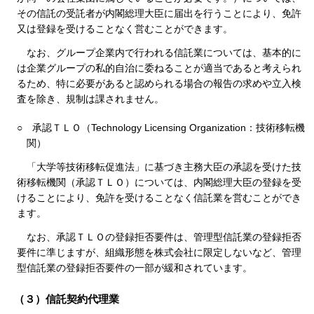
その信託の受託者が内閣総理大臣に届出を行うことにより、免許
又は登録を受けることなく営むことができます。
なお、グループ企業内で行われる信託業については、基本的に
は企業グループの私的自治に委ねることが適当であると考えられ
るため、特に必要があると認められる場合の報告の求めや立入検
査を除き、規制は課されません。
○
承認ＴＬＯ（Technology Licensing Organization：技術移転機
関）
「大学等技術移転促進法」に基づき主務大臣の承認を受けた技
術移転機関（承認ＴＬＯ）については、内閣総理大臣の登録を受
けることにより、免許を受けることなく信託業を営むことができ
ます。
なお、承認ＴＬＯの登録拒否要件は、管理型信託業の登録拒否
要件に準じますが、組織形態を株式会社に限定しないなど、管理
型信託業の登録拒否要件の一部が緩和されています。
（３）信託契約代理業