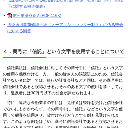
信託会社等に関する総合的な監督指針関係（監督指針等の一部改
正に関する報道発表）
信託業法Ｑ＆Ａ(PDF:116K)
法令適用事前確認手続（ノーアクションレター制度）に係る照会
に対する回答
４．商号に「信託」という文字を使用することについて
信託業法は、信託会社に対してその商号中に「信託」という文字
の使用を義務付ける一方、一般の皆さんの誤認防止のため、信託会
社でない者に対しては、銀行や証券会社などと同様、その商号中に
信託会社であると誤認させるおそれのある文字の使用を禁止してお
り、違反者には30万円以下の罰金が課せられます。
特に、違法な金融業者の中には、免許又は登録を受けた信託会社
でないにもかかわらず、その商号中に「信託」などという文字を使
用して顧客を信用させ、貸付けを行おうとする例も見受けられま
す。このような例をはじめ、商号に信託会社であると誤認させるお
それのある文字を使用している事実が判明した場合には、当局は、