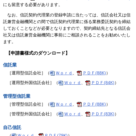
にも留意する必要があります。
なお、信託契約代理業の登録申請に当たっては、信託会社又は信
託兼営金融機関との間で信託契約代理業に係る業務委託契約を締結
しておくことなどが必要となりますので、契約締結先となる信託会
社又は信託兼営金融機関に事前にご相談されることをお勧めいたし
ます。
【申請書様式のダウンロード】
信託業
［運用型信託会社］（
Ｗｏｒｄ
、
ＰＤＦ(88K)
）
［運用型外国信託会社］（
Ｗｏｒｄ
、
ＰＤＦ(84K)
）
管理型信託業
［管理型信託会社］（
Ｗｏｒｄ
、
ＰＤＦ(88K)
）
［管理型外国信託会社］（
Ｗｏｒｄ
、
ＰＤＦ(83K)
）
自己信託
（
Ｗｏｒｄ
、
ＰＤＦ(79K)
）