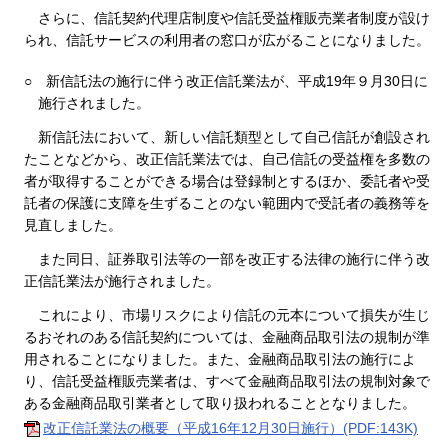
さらに、信託契約代理店制度や信託受益権販売業者制度が設け
られ、信託サービスの利用者の窓口が広がることになりました。
○
新信託法の施行に伴う改正信託業法が、平成19年９月30日に
施行されました。
新信託法において、新しい信託類型として自己信託が創設され
たことなどから、改正信託業法では、自己信託の受益権を多数の
者が取得することができる場合は登録制とするほか、委託者や受
託者の保護に支障を生ずることのない範囲内で受託者の義務等を
見直しました。
また同日、証券取引法等の一部を改正する法律の施行に伴う改
正信託業法が施行されました。
これにより、市場リスクにより信託の元本について損失が生じ
るおそれのある信託契約については、金融商品取引法の規制が準
用されることになりました。また、金融商品取引法の施行によ
り、信託受益権販売業者は、すべて金融商品取引法の規制対象で
ある金融商品取引業者として取り扱われることとなりました。
改正信託業法の概要（平成16年12月30日施行）(PDF:143K)