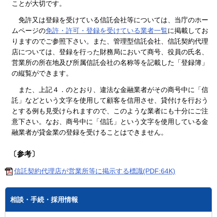
ことが大切です。
免許又は登録を受けている信託会社等については、当庁のホー
ムページの
免許・許可・登録を受けている業者一覧
に掲載してお
りますのでご参照下さい。また、管理型信託会社、信託契約代理
店については、登録を行った財務局において商号、役員の氏名、
営業所の所在地及び所属信託会社の名称等を記載した「登録簿」
の縦覧ができます。
また、上記４．のとおり、違法な金融業者がその商号中に「信
託」などという文字を使用して顧客を信用させ、貸付けを行おう
とする例も見受けられますので、このような業者にも十分にご注
意下さい。なお、商号中に「信託」という文字を使用している金
融業者が貸金業の登録を受けることはできません。
〔参考〕
信託契約代理店が営業所等に掲示する標識(PDF:64K)
相談・手続・採用情報