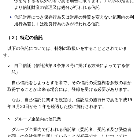
係を有する者以外の者である場合に限ります。）のみの指図に
より信託財産の管理又は処分が行われる信託
信託財産につき保存行為又は財産の性質を変えない範囲内の利
用行為若しくは改良行為のみが行われる信託
（２）特定の信託
以下の信託については、特別の取扱いをすることとされていま
す。
○
自己信託（信託法第３条第３号に掲げる方法によってする信
託）
自己信託をしようとする者で、その信託の受益権を多数の者が
取得することが出来る場合には、登録を受ける必要があります。
なお、自己信託に関する規定は、信託法の施行日である平成19
年９月30日から１年を経過した後に施行されます。
○
グループ企業内の信託業
グループ企業内で行われる信託業（委託者、受託者及び受益者
が同一の会社集団に属していることが必要です。）については、