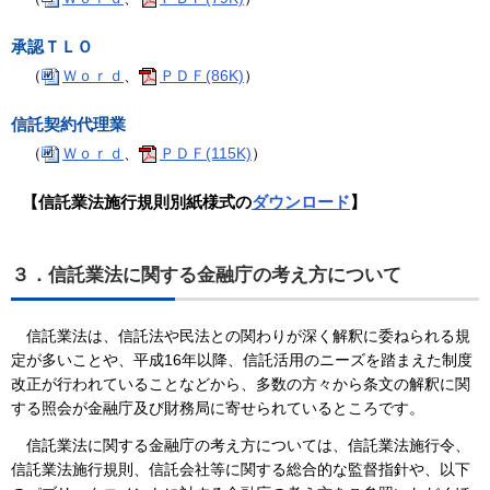
承認ＴＬＯ
（
Ｗｏｒｄ
、
ＰＤＦ(86K)
）
信託契約代理業
（
Ｗｏｒｄ
、
ＰＤＦ(115K)
）
【信託業法施行規則別紙様式の
ダウンロード
】
３．
信託業法に関する金融庁の考え方について
信託業法は、信託法や民法との関わりが深く解釈に委ねられる規
定が多いことや、平成16年以降、信託活用のニーズを踏まえた制度
改正が行われていることなどから、多数の方々から条文の解釈に関
する照会が金融庁及び財務局に寄せられているところです。
信託業法に関する金融庁の考え方については、信託業法施行令、
信託業法施行規則、信託会社等に関する総合的な監督指針や、以下