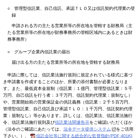
○
管理型信託業、自己信託、承認ＴＬＯ又は信託契約代理業の登
録
申請される方の主たる営業所等の所在地を管轄する財務局（主
たる営業所等の所在地が財務事務所の管轄区域内にあるときは財
務事務所）
○
グループ企業内信託業の届出
届け出る方の主たる営業所等の所在地を管轄する財務局
申請に際しては、信託業法施行規則に規定されている様式に基づ
き申請書を作成することのほか、所要の添付書類が必要となりま
す。また、最低資本金規制（信託業：１億円、管理型信託業：５千
万円、自己信託を行う者：３千万円、信託契約代理業：規制なし）
や、営業開始前の営業保証金の供託義務（信託業：２千５百万円、
管理型信託業、自己信託及び承認ＴＬＯ：１千万円、信託契約代理
業：規制なし）等があります。詳しくは、信託業法、信託業法施行
令、信託業法施行規則及び
信託業法関連告示
をご確認いただくほか
（法令のご確認にあたっては、
法令データ提供システム
をご活用
下さい。）、
信託会社等に関する総合的な監督指針(PDF:401K)