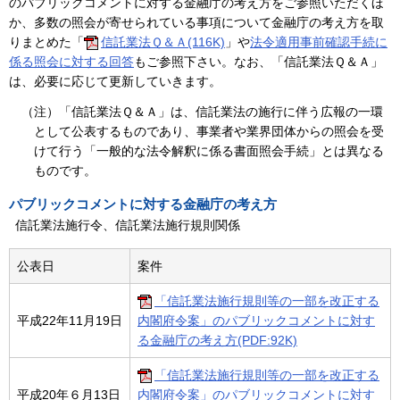
のパブリックコメントに対する金融庁の考え方をご参照いただくほ
か、多数の照会が寄せられている事項について金融庁の考え方を取
りまとめた「
信託業法Ｑ＆Ａ(116K)
」や
法令適用事前確認手続に
係る照会に対する回答
もご参照下さい。なお、「信託業法Ｑ＆Ａ」
は、必要に応じて更新していきます。
（注）「信託業法Ｑ＆Ａ」は、信託業法の施行に伴う広報の一環
として公表するものであり、事業者や業界団体からの照会を受
けて行う「一般的な法令解釈に係る書面照会手続」とは異なる
ものです。
パブリックコメントに対する金融庁の考え方
信託業法施行令、信託業法施行規則関係
公表日
案件
「信託業法施行規則等の一部を改正する
平成22年11月19日
内閣府令案」のパブリックコメントに対す
る金融庁の考え方(PDF:92K)
「信託業法施行規則等の一部を改正する
平成20年６月13日
内閣府令案」のパブリックコメントに対す