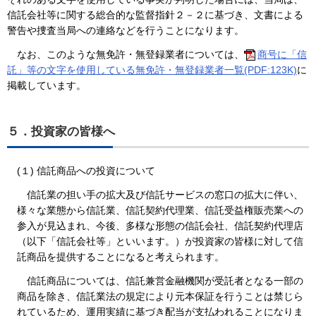
信託会社等に関する総合的な監督指針２－２に基づき、文書による
警告や捜査当局への連絡などを行うことになります。
なお、このような無免許・無登録業者については、
商号に「信
託」等の文字を使用している無免許・無登録業者一覧(PDF:123K)
に
掲載しています。
５．投資家の皆様へ
(１) 信託商品への投資について
信託業の担い手の拡大及び信託サービスの窓口の拡大に伴い、
様々な業態から信託業、信託契約代理業、信託受益権販売業への
参入が見込まれ、今後、多様な形態の信託会社、信託契約代理店
（以下「信託会社等」といいます。）が投資家の皆様に対して信
託商品を提供することになると考えられます。
信託商品については、信託兼営金融機関が受託者となる一部の
商品を除き、信託業法の規定により元本保証を行うことは禁じら
れているため、運用実績に基づき配当が支払われることになりま