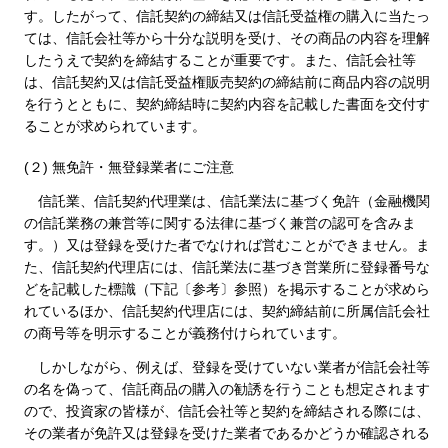
す。したがって、信託契約の締結又は信託受益権の購入に当たっ
ては、信託会社等から十分な説明を受け、その商品の内容を理解
したうえで契約を締結することが重要です。また、信託会社等
は、信託契約又は信託受益権販売契約の締結前に商品内容の説明
を行うとともに、契約締結時に契約内容を記載した書面を交付す
ることが求められています。
(２) 無免許・無登録業者にご注意
信託業、信託契約代理業は、信託業法に基づく免許（金融機関
の信託業務の兼営等に関する法律に基づく兼営の認可を含みま
す。）又は登録を受けた者でなければ営むことができません。ま
た、信託契約代理店には、信託業法に基づき営業所に登録番号な
どを記載した標識（下記〔参考〕参照）を掲示することが求めら
れているほか、信託契約代理店には、契約締結前に所属信託会社
の商号等を明示することが義務付けられています。
しかしながら、例えば、登録を受けていない業者が信託会社等
の名を偽って、信託商品の購入の勧誘を行うことも想定されます
ので、投資家の皆様が、信託会社等と契約を締結される際には、
その業者が免許又は登録を受けた業者であるかどうか確認される