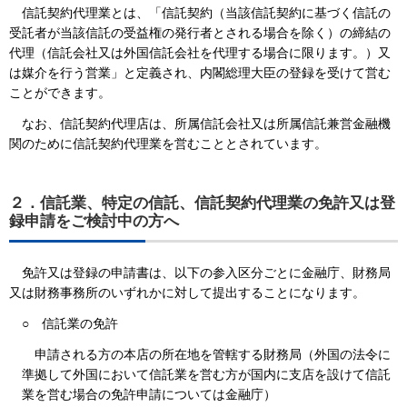
信託契約代理業とは、「信託契約（当該信託契約に基づく信託の
受託者が当該信託の受益権の発行者とされる場合を除く）の締結の
代理（信託会社又は外国信託会社を代理する場合に限ります。）又
は媒介を行う営業」と定義され、内閣総理大臣の登録を受けて営む
ことができます。
なお、信託契約代理店は、所属信託会社又は所属信託兼営金融機
関のために信託契約代理業を営むこととされています。
２．信託業、特定の信託、信託契約代理業の免許又は登
録申請をご検討中の方へ
免許又は登録の申請書は、以下の参入区分ごとに金融庁、財務局
又は財務事務所のいずれかに対して提出することになります。
○
信託業の免許
申請される方の本店の所在地を管轄する財務局（外国の法令に
準拠して外国において信託業を営む方が国内に支店を設けて信託
業を営む場合の免許申請については金融庁）