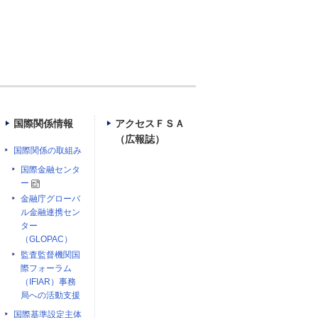
国際関係情報
アクセスＦＳＡ
（広報誌）
国際関係の取組み
国際金融センタ
ー
金融庁グローバ
ル金融連携セン
ター
（GLOPAC）
監査監督機関国
際フォーラム
（IFIAR）事務
局への活動支援
国際基準設定主体