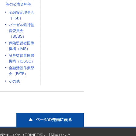
等の公表資料等
金融安定理事会
（FSB）
バーゼル銀行監
督委員会
（BCBS）
保険監督者国際
機構（IAIS）
証券監督者国際
機構（IOSCO）
金融活動作業部
会（FATF）
その他
ページの先頭に戻る
索サービス（EDINET等）
関連リンク