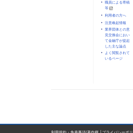
職員による寄稿
等
利用者の方へ
注意喚起情報
業界団体との意
見交換会におい
て金融庁が提起
した主な論点
よく閲覧されて
いるページ
利用規約・免責事項/著作権
プライバシーポリ