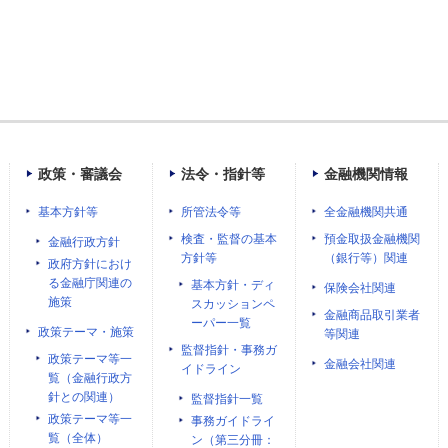
政策・審議会
法令・指針等
金融機関情報
基本方針等
所管法令等
全金融機関共通
検査・監督の基本
預金取扱金融機関
金融行政方針
方針等
（銀行等）関連
政府方針におけ
る金融庁関連の
基本方針・ディ
保険会社関連
施策
スカッションペ
金融商品取引業者
ーパー一覧
政策テーマ・施策
等関連
監督指針・事務ガ
政策テーマ等一
金融会社関連
イドライン
覧（金融行政方
針との関連）
監督指針一覧
政策テーマ等一
事務ガイドライ
覧（全体）
ン（第三分冊：