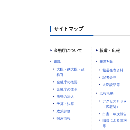
サイトマップ
金融庁について
報道・広報
組織
報道対応
大臣・副大臣・政
報道発表資料
務官
記者会見
金融庁の概要
大臣談話等
金融庁の改革
広報活動
所管の法人
アクセスＦＳＡ
予算・決算
（広報誌）
政策評価
白書・年次報告
採用情報
職員による講演
等