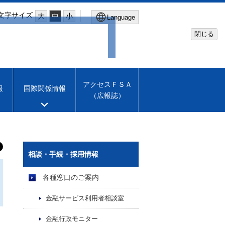
文字サイズ
大
中
小
Language
閉じる
Global Site
Financial Services Agency
アクセスＦＳＡ
報
国際関係情報
（広報誌）
Machine translation
English
相談・手続・採用情報
各種窓口のご案内
金融サービス利用者相談室
金融行政モニター