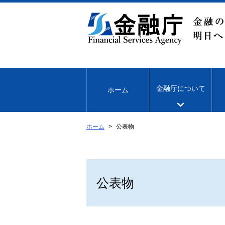
本
文
へ
移
動
金融庁について
ホーム
ホーム
公表物
公表物