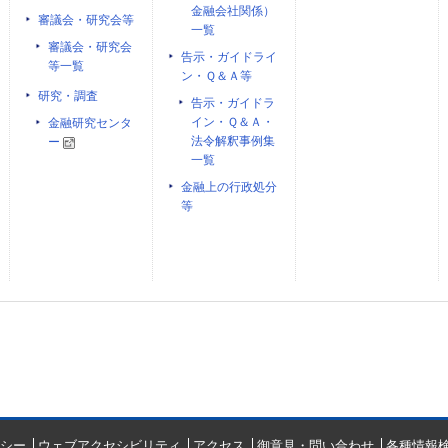
金融会社関係）
審議会・研究会等
一覧
審議会・研究会
告示・ガイドライ
等一覧
ン・Ｑ＆Ａ等
研究・調査
告示・ガイドラ
イン・Ｑ＆Ａ・
金融研究センタ
法令解釈事例集
ー
一覧
金融上の行政処分
等
シー
ウェブアクセシビリティ
アクセス
御意見・問い合わせ
各種情報検