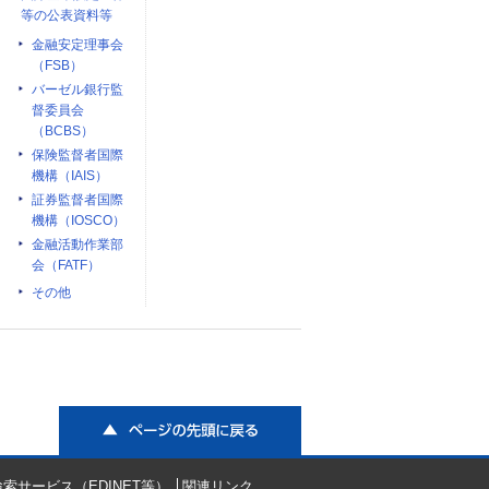
等の公表資料等
金融安定理事会
（FSB）
バーゼル銀行監
督委員会
（BCBS）
保険監督者国際
機構（IAIS）
証券監督者国際
機構（IOSCO）
金融活動作業部
会（FATF）
その他
ページの先頭に戻る
索サービス（EDINET等）
関連リンク