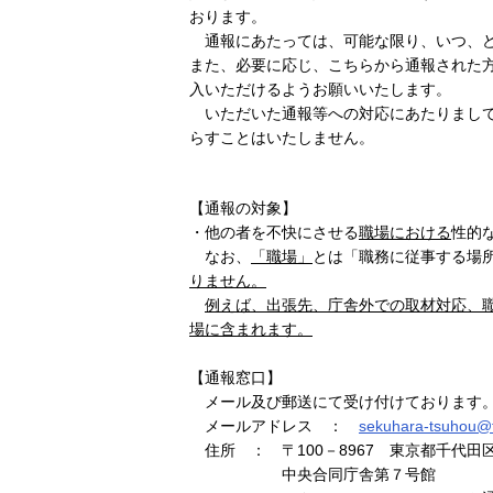
おります。
通報にあたっては、可能な限り、いつ、ど
また、必要に応じ、こちらから通報された
入いただけるようお願いいたします。
いただいた通報等への対応にあたりまして
らすことはいたしません。
【通報の対象】
・他の者を不快にさせる
職場における
性的
なお、
「職場」
とは「職務に従事する場
りません。
例えば、出張先、庁舎外での取材対応、
場に含まれます。
【通報窓口】
メール及び郵送にて受け付けております
メールアドレス ：
sekuhara-tsuhou@f
住所 ： 〒100－8967 東京都千代田
中央合同庁舎第７号館