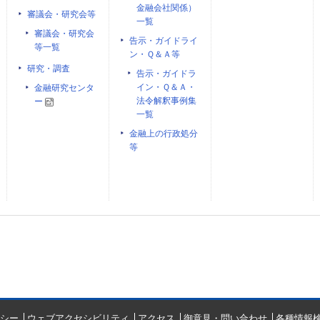
金融会社関係）
審議会・研究会等
一覧
審議会・研究会
告示・ガイドライ
等一覧
ン・Ｑ＆Ａ等
研究・調査
告示・ガイドラ
イン・Ｑ＆Ａ・
金融研究センタ
法令解釈事例集
ー
一覧
金融上の行政処分
等
シー
ウェブアクセシビリティ
アクセス
御意見・問い合わせ
各種情報検