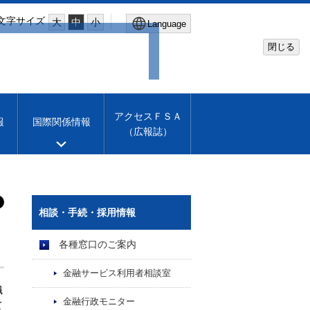
文字サイズ
大
中
小
Language
閉じる
Global Site
Financial Services Agency
アクセスＦＳＡ
報
国際関係情報
（広報誌）
Machine translation
English
相談・手続・採用情報
各種窓口のご案内
金融サービス利用者相談室
職
金融行政モニター
て