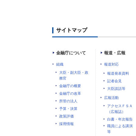
サイトマップ
金融庁について
報道・広報
組織
報道対応
大臣・副大臣・政
報道発表資料
務官
記者会見
金融庁の概要
大臣談話等
金融庁の改革
広報活動
所管の法人
アクセスＦＳＡ
予算・決算
（広報誌）
政策評価
白書・年次報告
採用情報
職員による講演
等