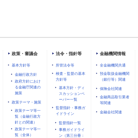
政策・審議会
法令・指針等
金融機関情報
基本方針等
所管法令等
全金融機関共通
検査・監督の基本
預金取扱金融機関
金融行政方針
方針等
（銀行等）関連
政府方針におけ
る金融庁関連の
基本方針・ディ
保険会社関連
施策
スカッションペ
金融商品取引業者
ーパー一覧
政策テーマ・施策
等関連
監督指針・事務ガ
政策テーマ等一
金融会社関連
イドライン
覧（金融行政方
針との関連）
監督指針一覧
政策テーマ等一
事務ガイドライ
覧（全体）
ン（第三分冊：