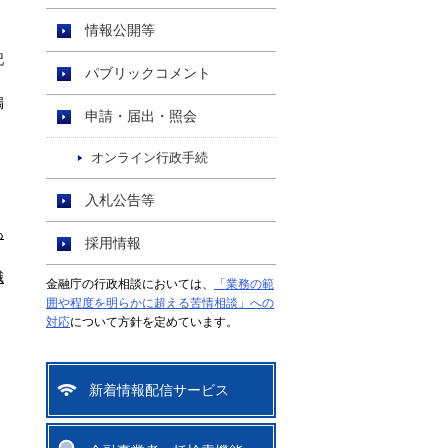
情報公開等
。
記
パブリックコメント
漏
申請・届出・照会
オンライン行政手続
入札公告等
あ
採用情報
職
金融庁の行政相談においては、
「業務の範
囲や程度を明らかに超える苦情相談」への
対応
について方針を定めています。
新着情報配信サービス