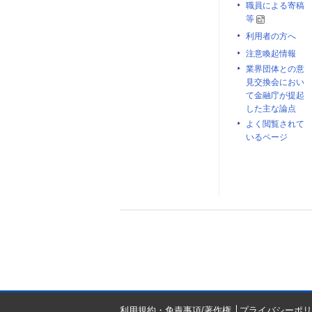
職員による寄稿
等
利用者の方へ
注意喚起情報
業界団体との意
見交換会におい
て金融庁が提起
した主な論点
よく閲覧されて
いるページ
利用規約・免責事項/著作権
プライバシーポリ