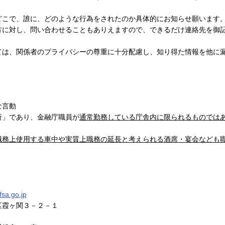
こで、誰に、どのような行為をされたのか具体的にお知らせ願います
方に対し、問い合わせることもありえますので、できるだけ連絡先を御
は、関係者のプライバシーの尊重に十分配慮し、知り得た情報を他に
な言動
所」であり、金融庁職員が
通常勤務している庁舎内に限られるものでは
職務上使用する車中や実質上職務の延長と考えられる酒席・宴会なども
。
sa.go.jp
区霞ヶ関３－２－１