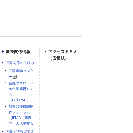
国際関係情報
アクセスＦＳＡ
（広報誌）
国際関係の取組み
国際金融センタ
ー
金融庁グローバ
ル金融連携セン
ター
（GLOPAC）
監査監督機関国
際フォーラム
（IFIAR）事務
局への活動支援
国際基準設定主体