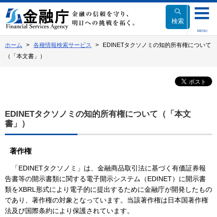
本
文
検索
へ
MENU
移
ホーム
各種情報検索サービス
EDINETタクソノミの知的所有権について
動
（「本文書」）
EDINETタクソノミの知的所有権について（「本文
書」）
著作権
「EDINETタクソノミ」は、金融商品取引法に基づく有価証券報
告書等の開示書類に関する電子開示システム（EDINET）に開示書
類をXBRL形式により電子的に提出するために金融庁が開発したもの
であり、著作権の対象となっています。当該著作権は日本国著作権
法及び国際条約により保護されています。