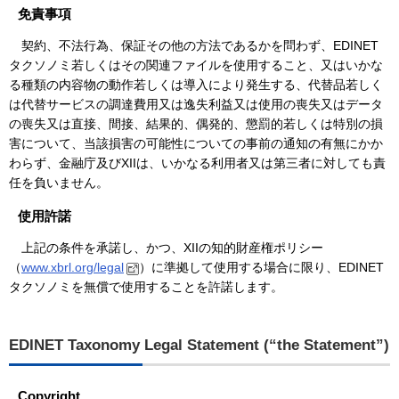
免責事項
契約、不法行為、保証その他の方法であるかを問わず、EDINET
タクソノミ若しくはその関連ファイルを使用すること、又はいかな
る種類の内容物の動作若しくは導入により発生する、代替品若しく
は代替サービスの調達費用又は逸失利益又は使用の喪失又はデータ
の喪失又は直接、間接、結果的、偶発的、懲罰的若しくは特別の損
害について、当該損害の可能性についての事前の通知の有無にかか
わらず、金融庁及びXIIは、いかなる利用者又は第三者に対しても責
任を負いません。
使用許諾
上記の条件を承諾し、かつ、XIIの知的財産権ポリシー
（
www.xbrl.org/legal
）に準拠して使用する場合に限り、EDINET
タクソノミを無償で使用することを許諾します。
EDINET Taxonomy Legal Statement (“the Statement”)
Copyright