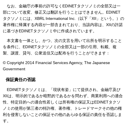
なお、金融庁の事前の許可なくEDINETタクソノミの全部又は一
部について改変、修正又は翻訳を行うことはできません。EDINET
タクソノミには、XBRL International Inc.（以下「XII」という。）の
著作権に帰属する内容が一部含まれており、当該内容は、XIIの許諾
に基づきEDINETタクソノミ中に作成されています。
本文書を一体とし、かつ、次の文言を用いて出所を明示すること
を条件に、EDINETタクソノミの全部又は一部の引用、転載、複
製、譲渡、貸与、公衆送信又は配布を行うことができます：
© Copyright 2014 Financial Services Agency, The Japanese
Government
保証責任の否認
EDINETタクソノミは、「現状有姿」にて提供され、金融庁及び
XIIは、明示的であるか暗黙的であるかを問わず、商業利用への適合
性、特定目的への適合性若しくは所有権の保証又はEDINETタクソ
ノミの使用が第三者の特許権、著作権、トレードマークその他の権
利を侵害しないことの保証その他のあらゆる保証の責任を否認しま
す。