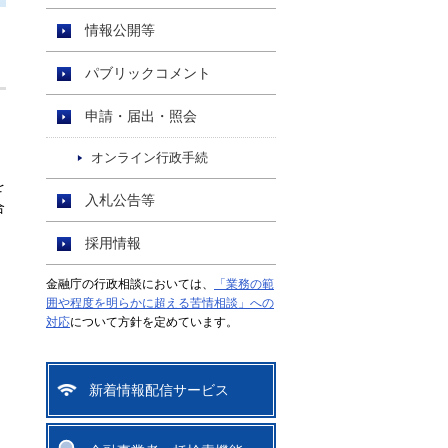
情報公開等
パブリックコメント
申請・届出・照会
オンライン行政手続
を
入札公告等
合
採用情報
金融庁の行政相談においては、
「業務の範
囲や程度を明らかに超える苦情相談」への
対応
について方針を定めています。
新着情報配信サービス