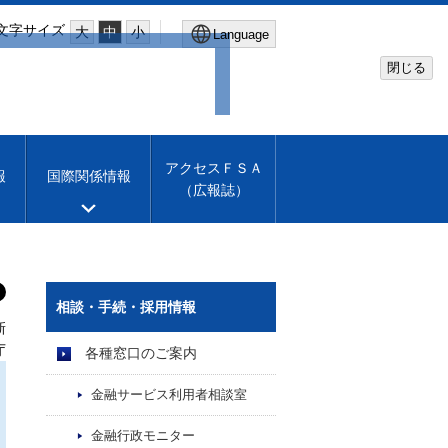
文字サイズ
大
中
小
Language
閉じる
Global Site
Financial Services Agency
アクセスＦＳＡ
報
国際関係情報
（広報誌）
Machine translation
English
相談・手続・採用情報
新
庁
各種窓口のご案内
金融サービス利用者相談室
金融行政モニター