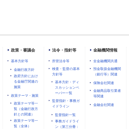
政策・審議会
法令・指針等
金融機関情報
基本方針等
所管法令等
全金融機関共通
検査・監督の基本
預金取扱金融機関
金融行政方針
方針等
（銀行等）関連
政府方針におけ
る金融庁関連の
基本方針・ディ
保険会社関連
施策
スカッションペ
金融商品取引業者
ーパー一覧
政策テーマ・施策
等関連
監督指針・事務ガ
政策テーマ等一
金融会社関連
イドライン
覧（金融行政方
針との関連）
監督指針一覧
政策テーマ等一
事務ガイドライ
覧（全体）
ン（第三分冊：