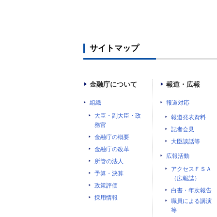
サイトマップ
金融庁について
報道・広報
組織
報道対応
大臣・副大臣・政
報道発表資料
務官
記者会見
金融庁の概要
大臣談話等
金融庁の改革
広報活動
所管の法人
アクセスＦＳＡ
予算・決算
（広報誌）
政策評価
白書・年次報告
採用情報
職員による講演
等