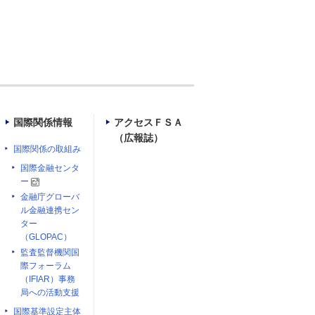
国際関係情報
アクセスＦＳＡ
（広報誌）
国際関係の取組み
国際金融センタ
ー
金融庁グローバ
ル金融連携セン
ター
（GLOPAC）
監査監督機関国
際フォーラム
（IFIAR）事務
局への活動支援
国際基準設定主体