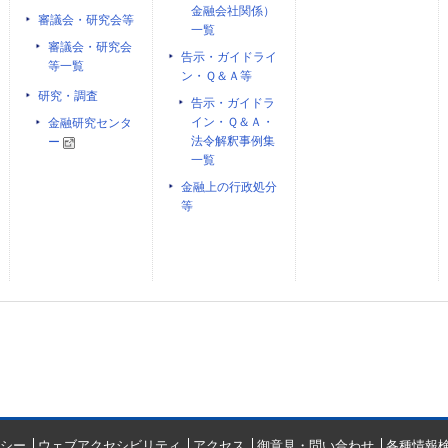
金融会社関係）
審議会・研究会等
一覧
審議会・研究会
告示・ガイドライ
等一覧
ン・Ｑ＆Ａ等
研究・調査
告示・ガイドラ
イン・Ｑ＆Ａ・
金融研究センタ
法令解釈事例集
ー
一覧
金融上の行政処分
等
シー
ウェブアクセシビリティ
アクセス
御意見・問い合わせ
各種情報検