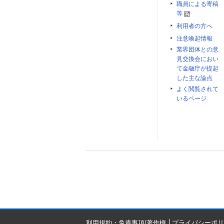
職員による寄稿
等
利用者の方へ
注意喚起情報
業界団体との意
見交換会におい
て金融庁が提起
した主な論点
よく閲覧されて
いるページ
利用規約・免責事項/著作権
プライバシーポリ