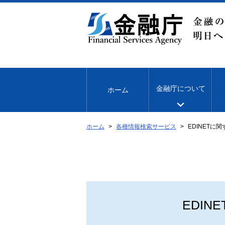
本
文
へ
移
動
金融庁について
ホーム
ホーム
各種情報検索サービス
EDINETに
EDI