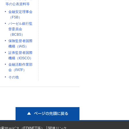
等の公表資料等
金融安定理事会
（FSB）
バーゼル銀行監
督委員会
（BCBS）
保険監督者国際
機構（IAIS）
証券監督者国際
機構（IOSCO）
金融活動作業部
会（FATF）
その他
ページの先頭に戻る
索サービス（EDINET等）
関連リンク