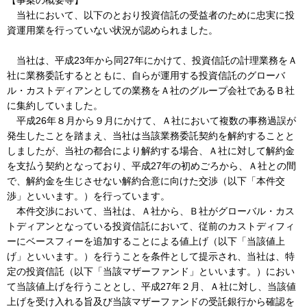
当社において、以下のとおり投資信託の受益者のために忠実に投
資運用業を行っていない状況が認められました。
当社は、平成23年から同27年にかけて、投資信託の計理業務をＡ
社に業務委託するとともに、自らが運用する投資信託のグローバ
ル・カストディアンとしての業務をＡ社のグループ会社であるＢ社
に集約していました。
平成26年８月から９月にかけて、Ａ社において複数の事務過誤が
発生したことを踏まえ、当社は当該業務委託契約を解約することと
しましたが、当社の都合により解約する場合、Ａ社に対して解約金
を支払う契約となっており、平成27年の初めごろから、Ａ社との間
で、解約金を生じさせない解約合意に向けた交渉（以下「本件交
渉」といいます。）を行っています。
本件交渉において、当社は、Ａ社から、Ｂ社がグローバル・カス
トディアンとなっている投資信託において、従前のカストディフィ
ーにベースフィーを追加することによる値上げ（以下「当該値上
げ」といいます。）を行うことを条件として提示され、当社は、特
定の投資信託（以下「当該マザーファンド」といいます。）におい
て当該値上げを行うこととし、平成27年２月、Ａ社に対し、当該値
上げを受け入れる旨及び当該マザーファンドの受託銀行から確認を