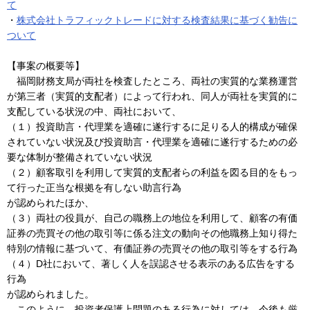
て
・
株式会社トラフィックトレードに対する検査結果に基づく勧告に
ついて
【事案の概要等】
福岡財務支局が両社を検査したところ、両社の実質的な業務運営
が第三者（実質的支配者）によって行われ、同人が両社を実質的に
支配している状況の中、両社において、
（１）投資助言・代理業を適確に遂行するに足りる人的構成が確保
されていない状況及び投資助言・代理業を適確に遂行するための必
要な体制が整備されていない状況
（２）顧客取引を利用して実質的支配者らの利益を図る目的をもっ
て行った正当な根拠を有しない助言行為
が認められたほか、
（３）両社の役員が、自己の職務上の地位を利用して、顧客の有価
証券の売買その他の取引等に係る注文の動向その他職務上知り得た
特別の情報に基づいて、有価証券の売買その他の取引等をする行為
（４）D社において、著しく人を誤認させる表示のある広告をする
行為
が認められました。
このように、投資者保護上問題のある行為に対しては、今後も厳