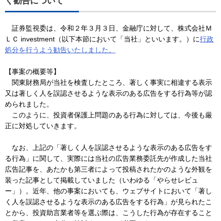
く勧告について
証券監視委は、令和２年３月３日、金融庁に対して、株式会社Ｍ
ＬＣ investment（以下本節において「当社」といいます。）に
行政
処分を行うよう勧告いたしました。
【事案の概要等】
関東財務局が当社を検査したところ、著しく事実に相違する表示
又は著しく人を誤認させるような表示のある広告をする行為等が認
められました。
このように、投資者保護上問題のある行為に対しては、今後も厳
正に対処していきます。
なお、上記の「著しく人を誤認させるような表示のある広告をす
る行為」に関して、実際には当社の広告業務委託先が作成した当社
広告記事を、あたかも第三者によって投稿されたかのような外観を
装った記事として掲載していました（いわゆる「やらせレビュ
ー」）。近年、他の事案においても、ウェブサイトにおいて「著し
く人を誤認させるような表示のある広告をする行為」が見られたこ
とから、投資助言業者等を選ぶ際は、こうした行為が存在すること