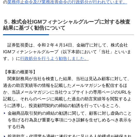
の
業務停止命令及び業務改善命令の行政処分が行われています。
５. 株式会社IGMフィナンシャルグループに対する検査
結果に基づく勧告について
証券監視委は、令和２年４月14日、金融庁に対して、株式会社
IGMフィナンシャルグループ（以下本節において「当社」といいま
す。）に
行政処分を行うよう勧告しました。
【事案の概要等】
関東財務局が当社を検査した結果、当社は見込み顧客に対して、
過去の助言実績等の情報を記載したメールマガジンを配信するほ
か、当該メールマガジンに当社ウェブサイトの専用ページのURLを
記載し、それらのページに掲載した過去の助言実績等を閲覧するよ
うに誘導し、投資顧問契約の締結の勧誘を行っているところ、
金融商品取引契約の締結の勧誘に関して、顧客に対し虚偽のこと
を告げる行為及び重要な事項につき誤解を生ぜしめるべき表示を
する行為
投資助言・代理業を適確に遂行するに足りる人的構成が確保され