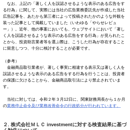
なお、上記の「著しく人を誤認させるような表示のある広告をす
る行為」に関して、実際には当社の広告業務委託先が作成した当社
広告記事を、あたかも第三者によって投稿されたかのような外観を
装った記事として掲載していました（いわゆる「やらせレビュ
ー」）。近年、他の事案においても、ウェブサイトにおいて「著し
く人を誤認させるような表示のある広告をする行為」が見られたこ
とから、投資助言業者等を選ぶ際は、こうした行為が存在すること
に留意しつつ、十分に検討することが必要です。
（参考）
金融商品取引業者が、著しく事実に相違する表示又は著しく人を
誤認させるような表示のある広告をする行為を行うことは、投資者
の保護に欠けることから、金融商品取引法により禁止されていま
す。
当社に対しては、令和２年３月12日に、関東財務局長から１か月
の
業務停止命令及び業務改善命令の行政処分が行われています。
２. 株式会社ＭＬＣ investmentに対する検査結果に基づ