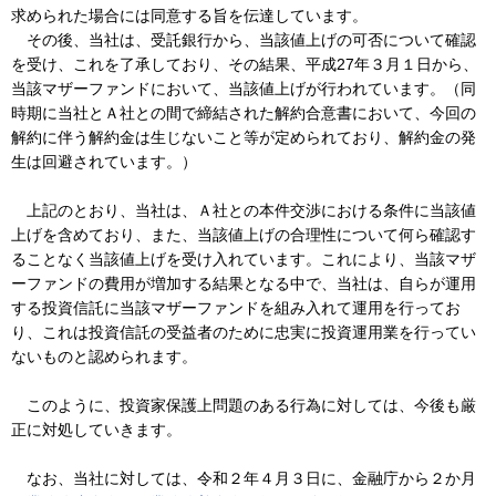
求められた場合には同意する旨を伝達しています。
その後、当社は、受託銀行から、当該値上げの可否について確認
を受け、これを了承しており、その結果、平成27年３月１日から、
当該マザーファンドにおいて、当該値上げが行われています。（同
時期に当社とＡ社との間で締結された解約合意書において、今回の
解約に伴う解約金は生じないこと等が定められており、解約金の発
生は回避されています。）
上記のとおり、当社は、Ａ社との本件交渉における条件に当該値
上げを含めており、また、当該値上げの合理性について何ら確認す
ることなく当該値上げを受け入れています。これにより、当該マザ
ーファンドの費用が増加する結果となる中で、当社は、自らが運用
する投資信託に当該マザーファンドを組み入れて運用を行ってお
り、これは投資信託の受益者のために忠実に投資運用業を行ってい
ないものと認められます。
このように、投資家保護上問題のある行為に対しては、今後も厳
正に対処していきます。
なお、当社に対しては、令和２年４月３日に、金融庁から２か月