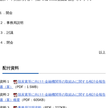
１．開会
２．事務局説明
３．討議
４．閉会
以上
配付資料
資料１
脱炭素等に向けた金融機関等の取組みに関する検討会報告
書（案）
（PDF：1.5MB）
資料２
脱炭素等に向けた金融機関等の取組みに関する検討会報告
書（案）概要
（PDF：605KB）
資料３
事務局説明資料
（PDF：227KB）