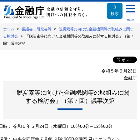
本
文
検索
へ
MENU
移
ホーム
審議会・研究会等
脱炭素等に向けた金融機関等の取組みに関す
動
る検討会
「脱炭素等に向けた金融機関等の取組みに関する検討会」（第７
回）議事次第
令和５年５月23日
金融庁
「脱炭素等に向けた金融機関等の取組みに関
する検討会」（第７回）議事次第
日時： 令和５年５月24日（水曜日）10時00分～12時00分
場所
：
中央合同庁舎７号館 ９階 905B会議室 及び オンライン