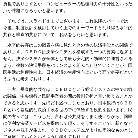
負担でありますとか、コンピューターの処理能力の十分性といった
点が課題になろうかと思います。
それでは、スライド１１でございます。これ以降のパートでは、
今後、制度設計を検討していく上でのキーワードとなり得る水平的
共存と垂直的共存について、お話をしたいと思います。
水平的共存はこの図表を横に見たときの他の決済手段との関係で
あります。ＣＢＤＣは決済システムを構成する一つの要素に過ぎま
せん。決済システムが全体として最も安定的・効率的に運営される
よう、複数の決済手段をバランスよく組み合わせていくことが、国
民生活の利便性向上、日本経済の生産性向上という面で必要だとい
うふうに考えております。
一方、垂直的な共存は、ＣＢＤＣという経済システムの中での縦
の関係、中央銀行と民間事業者の間の役割分担と言い換えることが
できると思います。先ほども述べましたとおり、日本銀行はＣＢＤ
Ｃという基礎的な決済手段を世の中に供給する役割を担います。民
間の方々には、こうした、言わば公共財をうまく使いながら、国民
に便利な決済サービスを提供して頂く。そうすることで、新たなビ
ジネスや競争が生まれ、ＣＢＤＣシステムがより効率的なものとし
て発展していくというふうに考えております。