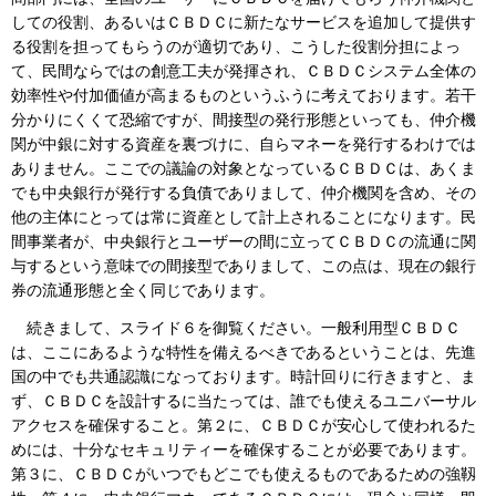
しての役割、あるいはＣＢＤＣに新たなサービスを追加して提供す
る役割を担ってもらうのが適切であり、こうした役割分担によっ
て、民間ならではの創意工夫が発揮され、ＣＢＤＣシステム全体の
効率性や付加価値が高まるものというふうに考えております。若干
分かりにくくて恐縮ですが、間接型の発行形態といっても、仲介機
関が中銀に対する資産を裏づけに、自らマネーを発行するわけでは
ありません。ここでの議論の対象となっているＣＢＤＣは、あくま
でも中央銀行が発行する負債でありまして、仲介機関を含め、その
他の主体にとっては常に資産として計上されることになります。民
間事業者が、中央銀行とユーザーの間に立ってＣＢＤＣの流通に関
与するという意味での間接型でありまして、この点は、現在の銀行
券の流通形態と全く同じであります。
続きまして、スライド６を御覧ください。一般利用型ＣＢＤＣ
は、ここにあるような特性を備えるべきであるということは、先進
国の中でも共通認識になっております。時計回りに行きますと、ま
ず、ＣＢＤＣを設計するに当たっては、誰でも使えるユニバーサル
アクセスを確保すること。第２に、ＣＢＤＣが安心して使われるた
めには、十分なセキュリティーを確保することが必要であります。
第３に、ＣＢＤＣがいつでもどこでも使えるものであるための強靱