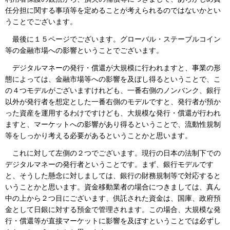
任分担に関する事項等を定めることが考えられるのではないかとい
うことでございます。
最後に１５ページでございます。グローバル・ステーブルコイン
等の金融市場への影響ということでございます。
デジタルマネーの発行・償還が大規模に行われますと、事業の形
態によっては、金融市場等への影響を及ぼし得るということで、こ
の４つモデルがございますけれども、一番右側のノンバンク、銀行
以外が発行者を想定とした一番右側のモデルですと、発行者が預か
った資産を運用するわけですけども、大規模な発行・償還が行われ
ますと、マーケットへの影響があり得るということで、流動性規制
等をしっかり考える必要があるということかと思います。
これに対して左側の２つでございます。現行の日本の法制下での
デジタルマネーの発行者ということです。まず、銀行モデルです
と、そうした懸念に対しましては、銀行の財務規制等で対応すると
いうことかと思います。資金移動業者の場合につきましては、真ん
中の上から２つ目にございます、供託された資金は、国庫、政府預
金として日銀に対する預金で管理されます。この場合、大規模な発
行・償還等が直接マーケットに影響を及ぼすということでは必ずし