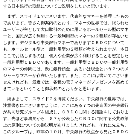
する日本銀行の取組についてご説明をしたいと思います。
まず、スライド１でございます。代表的なマネーを整理したもの
であります。皆さん御案内のとおり、マネーの世界では、限られた
ユーザーが主として大口取引のために用いるホールセール型のマネ
ーと、国民が広く利用する一般利用型のマネーの２種類が存在いた
します。デジタルな中央銀行マネーでありますＣＢＤＣについて
も、ホールセール型と一般利用型の２種類が考えられますが、本日
ここでお話しするのは、個人や企業が広く利用することを想定した
一般利用型ＣＢＤＣであります。一般利用型ＣＢＤＣや一般利用型
のマネーの仲間には、既に銀行預金、あるいは現金という２つのメ
ジャーなマネーが存在いたします。また、ここには書いてございま
せんけれども、最近では、各種の電子マネーがプレゼンスを高めて
きているということも御承知のとおりかと思います。
続きまして、スライド２を御覧ください。中央銀行の世界では、
注意書きにございますように、ここにある７つの先進国の中央銀行
が共同研究グループを組成し、ＣＢＤＣに関する議論をしておりま
す。先ほど事務局から、Ｇ７が公表したＣＢＤＣに関する公共政策
上の原則についての御説明がありましたけれども、それに先立ち、
このグループは、昨年の１０月、中央銀行の視点から見たＣＢＤＣ