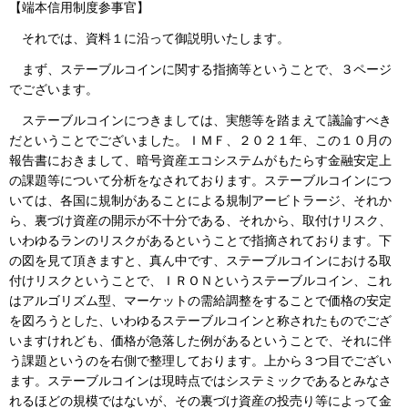
【端本信用制度参事官】
それでは、資料１に沿って御説明いたします。
まず、ステーブルコインに関する指摘等ということで、３ページ
でございます。
ステーブルコインにつきましては、実態等を踏まえて議論すべき
だということでございました。ＩＭＦ、２０２１年、この１０月の
報告書におきまして、暗号資産エコシステムがもたらす金融安定上
の課題等について分析をなされております。ステーブルコインにつ
いては、各国に規制があることによる規制アービトラージ、それか
ら、裏づけ資産の開示が不十分である、それから、取付けリスク、
いわゆるランのリスクがあるということで指摘されております。下
の図を見て頂きますと、真ん中です、ステーブルコインにおける取
付けリスクということで、ＩＲＯＮというステーブルコイン、これ
はアルゴリズム型、マーケットの需給調整をすることで価格の安定
を図ろうとした、いわゆるステーブルコインと称されたものでござ
いますけれども、価格が急落した例があるということで、それに伴
う課題というのを右側で整理しております。上から３つ目でござい
ます。ステーブルコインは現時点ではシステミックであるとみなさ
れるほどの規模ではないが、その裏づけ資産の投売り等によって金