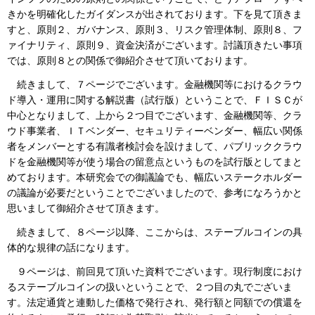
きかを明確化したガイダンスが出されております。下を見て頂きま
すと、原則２、ガバナンス、原則３、リスク管理体制、原則８、フ
ァイナリティ、原則９、資金決済がございます。討議頂きたい事項
では、原則８との関係で御紹介させて頂いております。
続きまして、７ページでございます。金融機関等におけるクラウ
ド導入・運用に関する解説書（試行版）ということで、ＦＩＳＣが
中心となりまして、上から２つ目でございます、金融機関等、クラ
ウド事業者、ＩＴベンダー、セキュリティーベンダー、幅広い関係
者をメンバーとする有識者検討会を設けまして、パブリッククラウ
ドを金融機関等が使う場合の留意点というものを試行版としてまと
めております。本研究会での御議論でも、幅広いステークホルダー
の議論が必要だということでございましたので、参考になろうかと
思いまして御紹介させて頂きます。
続きまして、８ページ以降、ここからは、ステーブルコインの具
体的な規律の話になります。
９ページは、前回見て頂いた資料でございます。現行制度におけ
るステーブルコインの扱いということで、２つ目の丸でございま
す。法定通貨と連動した価格で発行され、発行額と同額での償還を