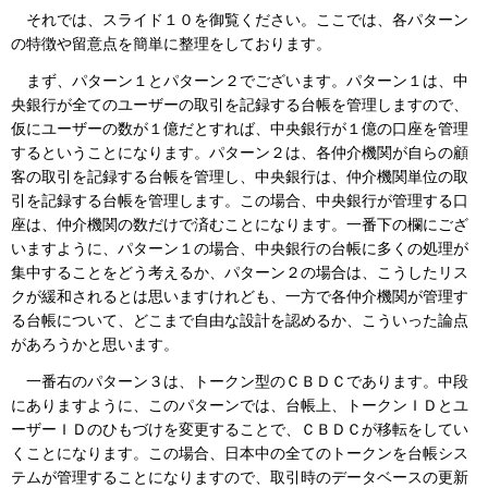
それでは、スライド１０を御覧ください。ここでは、各パターン
の特徴や留意点を簡単に整理をしております。
まず、パターン１とパターン２でございます。パターン１は、中
央銀行が全てのユーザーの取引を記録する台帳を管理しますので、
仮にユーザーの数が１億だとすれば、中央銀行が１億の口座を管理
するということになります。パターン２は、各仲介機関が自らの顧
客の取引を記録する台帳を管理し、中央銀行は、仲介機関単位の取
引を記録する台帳を管理します。この場合、中央銀行が管理する口
座は、仲介機関の数だけで済むことになります。一番下の欄にござ
いますように、パターン１の場合、中央銀行の台帳に多くの処理が
集中することをどう考えるか、パターン２の場合は、こうしたリス
クが緩和されるとは思いますけれども、一方で各仲介機関が管理す
る台帳について、どこまで自由な設計を認めるか、こういった論点
があろうかと思います。
一番右のパターン３は、トークン型のＣＢＤＣであります。中段
にありますように、このパターンでは、台帳上、トークンＩＤとユ
ーザーＩＤのひもづけを変更することで、ＣＢＤＣが移転をしてい
くことになります。この場合、日本中の全てのトークンを台帳シス
テムが管理することになりますので、取引時のデータベースの更新