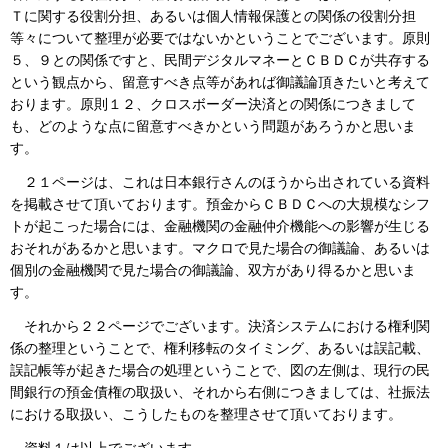
Ｔに関する役割分担、あるいは個人情報保護との関係の役割分担
等々について整理が必要ではないかということでございます。原則
５、９との関係ですと、民間デジタルマネーとＣＢＤＣが共存する
という観点から、留意すべき点等があれば御議論頂きたいと考えて
おります。原則１２、クロスボーダー決済との関係につきまして
も、どのような点に留意すべきかという問題があろうかと思いま
す。
２１ページは、これは日本銀行さんのほうから出されている資料
を掲載させて頂いております。預金からＣＢＤＣへの大規模なシフ
トが起こった場合には、金融機関の金融仲介機能への影響が生じる
おそれがあるかと思います。マクロで見た場合の御議論、あるいは
個別の金融機関で見た場合の御議論、双方があり得るかと思いま
す。
それから２２ページでございます。決済システムにおける権利関
係の整理ということで、権利移転のタイミング、あるいは誤記載、
誤記帳等が起きた場合の処理ということで、図の左側は、現行の民
間銀行の預金債権の取扱い、それから右側につきましては、社振法
における取扱い、こうしたものを整理させて頂いております。