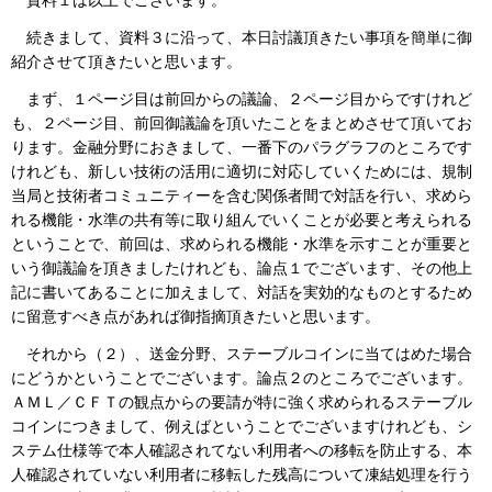
資料１は以上でございます。
続きまして、資料３に沿って、本日討議頂きたい事項を簡単に御
紹介させて頂きたいと思います。
まず、１ページ目は前回からの議論、２ページ目からですけれど
も、２ページ目、前回御議論を頂いたことをまとめさせて頂いてお
ります。金融分野におきまして、一番下のパラグラフのところです
けれども、新しい技術の活用に適切に対応していくためには、規制
当局と技術者コミュニティーを含む関係者間で対話を行い、求めら
れる機能・水準の共有等に取り組んでいくことが必要と考えられる
ということで、前回は、求められる機能・水準を示すことが重要と
いう御議論を頂きましたけれども、論点１でございます、その他上
記に書いてあることに加えまして、対話を実効的なものとするため
に留意すべき点があれば御指摘頂きたいと思います。
それから（２）、送金分野、ステーブルコインに当てはめた場合
にどうかということでございます。論点２のところでございます。
ＡＭＬ／ＣＦＴの観点からの要請が特に強く求められるステーブル
コインにつきまして、例えばということでございますけれども、シ
ステム仕様等で本人確認されてない利用者への移転を防止する、本
人確認されていない利用者に移転した残高について凍結処理を行う