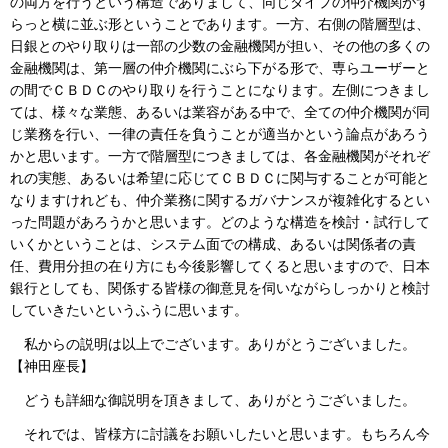
の両方を行うという構造でありまして、同じタイプの仲介機関がず
らっと横に並ぶ形ということであります。一方、右側の階層型は、
日銀とのやり取りは一部の少数の金融機関が担い、その他の多くの
金融機関は、第一層の仲介機関にぶら下がる形で、専らユーザーと
の間でＣＢＤＣのやり取りを行うことになります。左側につきまし
ては、様々な業態、あるいは業容がある中で、全ての仲介機関が同
じ業務を行い、一律の責任を負うことが適当かという論点があろう
かと思います。一方で階層型につきましては、各金融機関がそれぞ
れの実態、あるいは希望に応じてＣＢＤＣに関与することが可能と
なりますけれども、仲介業務に関するガバナンスが複雑化するとい
った問題があろうかと思います。どのような構造を検討・試行して
いくかということは、システム面での構成、あるいは関係者の責
任、費用分担の在り方にも今後影響してくると思いますので、日本
銀行としても、関係する皆様の御意見を伺いながらしっかりと検討
していきたいというふうに思います。
私からの説明は以上でございます。ありがとうございました。
【神田座長】
どうも詳細な御説明を頂きまして、ありがとうございました。
それでは、皆様方に討議をお願いしたいと思います。もちろん今