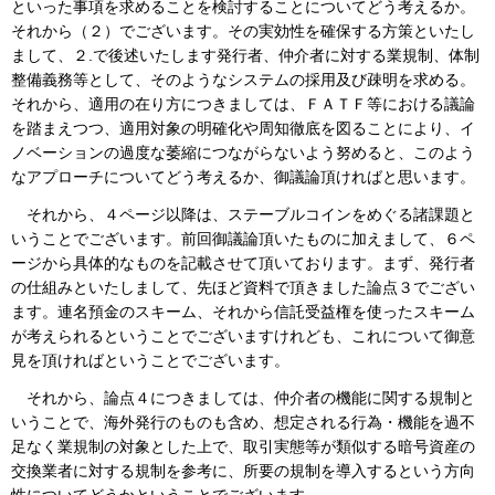
といった事項を求めることを検討することについてどう考えるか。
それから（２）でございます。その実効性を確保する方策といたし
まして、２.で後述いたします発行者、仲介者に対する業規制、体制
整備義務等として、そのようなシステムの採用及び疎明を求める。
それから、適用の在り方につきましては、ＦＡＴＦ等における議論
を踏まえつつ、適用対象の明確化や周知徹底を図ることにより、イ
ノベーションの過度な萎縮につながらないよう努めると、このよう
なアプローチについてどう考えるか、御議論頂ければと思います。
それから、４ページ以降は、ステーブルコインをめぐる諸課題と
いうことでございます。前回御議論頂いたものに加えまして、６ペ
ージから具体的なものを記載させて頂いております。まず、発行者
の仕組みといたしまして、先ほど資料で頂きました論点３でござい
ます。連名預金のスキーム、それから信託受益権を使ったスキーム
が考えられるということでございますけれども、これについて御意
見を頂ければということでございます。
それから、論点４につきましては、仲介者の機能に関する規制と
いうことで、海外発行のものも含め、想定される行為・機能を過不
足なく業規制の対象とした上で、取引実態等が類似する暗号資産の
交換業者に対する規制を参考に、所要の規制を導入するという方向