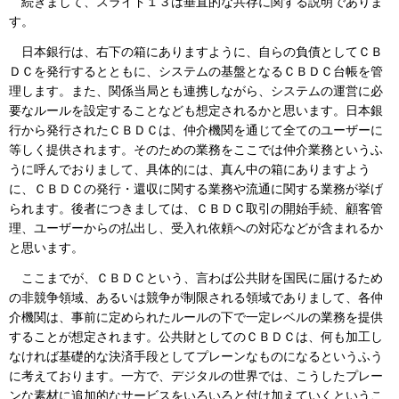
続きまして、スライド１３は垂直的な共存に関する説明でありま
す。
日本銀行は、右下の箱にありますように、自らの負債としてＣＢ
ＤＣを発行するとともに、システムの基盤となるＣＢＤＣ台帳を管
理します。また、関係当局とも連携しながら、システムの運営に必
要なルールを設定することなども想定されるかと思います。日本銀
行から発行されたＣＢＤＣは、仲介機関を通じて全てのユーザーに
等しく提供されます。そのための業務をここでは仲介業務というふ
うに呼んでおりまして、具体的には、真ん中の箱にありますよう
に、ＣＢＤＣの発行・還収に関する業務や流通に関する業務が挙げ
られます。後者につきましては、ＣＢＤＣ取引の開始手続、顧客管
理、ユーザーからの払出し、受入れ依頼への対応などが含まれるか
と思います。
ここまでが、ＣＢＤＣという、言わば公共財を国民に届けるため
の非競争領域、あるいは競争が制限される領域でありまして、各仲
介機関は、事前に定められたルールの下で一定レベルの業務を提供
することが想定されます。公共財としてのＣＢＤＣは、何も加工し
なければ基礎的な決済手段としてプレーンなものになるというふう
に考えております。一方で、デジタルの世界では、こうしたプレー
ンな素材に追加的なサービスをいろいろと付け加えていくというこ