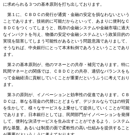
に求められる３つの基本原則を打ち出しております。
第１に、ＣＢＤＣの発行が通貨・金融の安定を損なわないという
ことであります。技術的に可能だからといって、あまりに便利なＣ
ＢＤＣをつくってしまうと、既存の金融システムや金融市場に過大
なインパクトを与え、物価の安定や金融システムという政策目的の
実現を阻害してしまう可能性があるという問題意識でありまして、
そうなれば、中央銀行にとって本末転倒であろうということであり
ます。
第２の基本原則が、他のマネーとの共存・補完であります。特に
民間マネーとの関係では、ＣＢＤＣとの共存、適切なバランスをも
って金融経済に貢献していくことが重要だというふうに考えており
ます。
第３の原則が、イノベーションと効率性の促進であります。ＣＢ
ＤＣは、単なる現金の代替にとどまらず、デジタルならではの特質
を生かして、様々なサービスを上乗せして提供していくことが可能
であります。日本銀行としては、民間部門がイノベーションを発揮
して、便利な決済サービスを生み出すことができるよう、システム
的な基盤、あるいは制度の面で柔軟性の高い仕組みを提供すること
が重要だというふうに考えております。