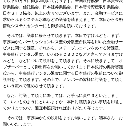
て以下の方々に御参加頂いております。全国銀行協会、日本資金決
済業協会、信託協会、日本証券業協会、日本暗号資産取引業協会、
日本ＳＴＯ協会、以上の方々でございます。また、金融サービスに
求められるシステム水準などの議論を踏まえまして、本日から金融
情報システムセンターにも御参加を頂いております。
それでは、議事に移らせて頂きます。本日ですけれども、まず、
事務局からパーミッションレス型の分散型台帳等を用いた金融サー
ビスに関する課題、それから、ステーブルコインをめぐる諸課題、
中央銀行デジタル通貨、いわゆるＣＢＤＣなどと言っておりますけ
れども、などについて説明をして頂きます。それに続きまして、オ
ブザーバーとして御出席をお願いしております日本銀行の奥野審議
役から、中央銀行デジタル通貨に関する日本銀行の取組について御
説明をして頂きます。その上で、メンバーの皆様に討議をして頂く
という流れで進めさせて頂きます。
なお、討議して頂くに際しては、お手元に資料３といたしまし
て、いつものようにといいますか、本日討議頂きたい事項を用意し
ておりますので、適宜参照頂ければありがたく存じます。
それでは、事務局からの説明をまずお願いします。端本さん、お
願いいたします。