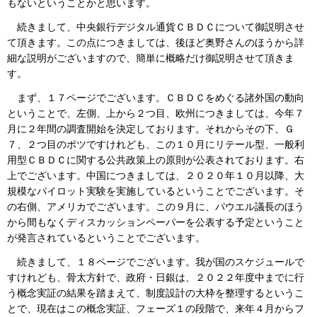
もないということかと思います。
続きまして、中央銀行デジタル通貨ＣＢＤＣについて御説明させ
て頂きます。この点につきましては、後ほど奥野さんのほうから詳
細な説明がございますので、簡単に概略だけ御説明させて頂きま
す。
まず、１７ページでございます。ＣＢＤＣをめぐる諸外国の動向
ということで、左側、上から２つ目、欧州につきましては、今年７
月に２年間の調査開始を決定しております。それからその下、Ｇ
７、２つ目のポツですけれども、この１０月にリテール型、一般利
用型ＣＢＤＣに関する公共政策上の原則が公表されております。右
上でございます。中国につきましては、２０２０年１０月以降、大
規模なパイロット実験を実施しているということでございます。そ
の右側、アメリカでございます。この９月に、パウエル議長のほう
から間もなくディスカッションペーパーを公表する予定ということ
が発言されているということでございます。
続きまして、１８ページでございます。我が国のスケジュールで
すけれども、骨太方針で、政府・日銀は、２０２２年度中までに行
う概念実証の結果を踏まえて、制度設計の大枠を整理するというこ
とで、現在はこの概念実証、フェーズ１の段階で、来年４月からフ