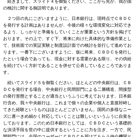
続きまして、スライド４を御覧ください。ここから先が、我が国
の検討に関する御説明であります。
２つ目の丸にございますように、日本銀行は、現時点でＣＢＤＣ
を発行する計画はありませんが、今後の様々な環境変化に対応でき
るよう、しっかりと準備をしていくことが重要という方針を掲げて
おります。その上で、すぐ下、将来に向けた具体的な準備作業とし
て、技術面での実証実験と制度設計面での検討を並行して進めてお
ります。一番下にございますように、仮に将来、ＣＢＤＣを発行し
たという場合であっても、現金に対する需要がある限り、その供給
を続けていく方針であることを併せて公表しているところでありま
す。
続いてスライド５を御覧ください。ほとんどの中央銀行は、ＣＢ
ＤＣを発行する場合、中央銀行と民間部門による二層構造、間接型
の発行形態とすることが適当というふうに考えております。日本銀
行含め、我々中央銀行は、これまで個々の企業や個人と直接対峙し
てきた経験というものはほとんどございません。国民の多様なニー
ズに逐一きめ細かく対応していくことは難しいというふうに自覚を
しております。このため日本銀行としては、ＣＢＤＣという基礎的
な決済手段を世の中に提供するということに力を注ぎ、一方で、民
間部門には、全国のユーザーにＣＢＤＣを届けてもらう仲介機関と