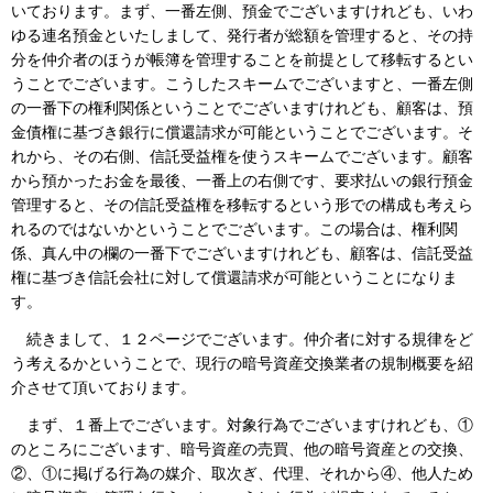
いております。まず、一番左側、預金でございますけれども、いわ
ゆる連名預金といたしまして、発行者が総額を管理すると、その持
分を仲介者のほうが帳簿を管理することを前提として移転するとい
うことでございます。こうしたスキームでございますと、一番左側
の一番下の権利関係ということでございますけれども、顧客は、預
金債権に基づき銀行に償還請求が可能ということでございます。そ
れから、その右側、信託受益権を使うスキームでございます。顧客
から預かったお金を最後、一番上の右側です、要求払いの銀行預金
管理すると、その信託受益権を移転するという形での構成も考えら
れるのではないかということでございます。この場合は、権利関
係、真ん中の欄の一番下でございますけれども、顧客は、信託受益
権に基づき信託会社に対して償還請求が可能ということになりま
す。
続きまして、１２ページでございます。仲介者に対する規律をど
う考えるかということで、現行の暗号資産交換業者の規制概要を紹
介させて頂いております。
まず、１番上でございます。対象行為でございますけれども、①
のところにございます、暗号資産の売買、他の暗号資産との交換、
②、①に掲げる行為の媒介、取次ぎ、代理、それから④、他人ため