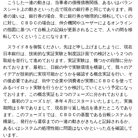
こうした一連の動きは、当事者の債権債務関係、あるいはバラン
スシート上の動きといった点で現在の銀行券と同じであります。両
者の違いは、銀行券の場合、常に銀行券が物理的に移転していくの
に対し、ＣＢＤＣの場合は、仲介機関やユーザーによるオンライン
の指図に基づいて台帳上の記録が更新されることで、人々の間を移
転していくということになります。
スライド８を御覧ください。先ほど申し上げましたように、現在
日本銀行は、技術的な実証実験と制度設計面での検討という２つの
取組を並行して進めております。実証実験は、幾つかの段階に分か
れております。最初に、日銀の中で実験環境を構築して、我々のア
イデアが技術的に実現可能かどうかを確認する概念実証を行い、そ
の後必要であれば、街中で企業や消費者が実際にＣＢＤＣを使って
みるパイロット実験を行うかどうか検討していくという予定になっ
ております。この概念実証も２つのフェーズに分かれておりまし
て、最初のフェーズ１が、本年４月にスタートいたしました。実施
期間は１年でありまして、現在折り返し地点を過ぎたところであり
ます。このフェーズ１では、ＣＢＤＣの基盤である台帳システムを
構築し、発行から還収までの一連の動きがきちんと記録されるか、
あるいはシステムの処理性能に問題はないかといった点を確認して
います。