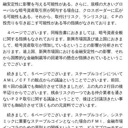
融安定性に影響を与える可能性がある。さらに、規模の大きいグロ
ーバルな暗号資産取引所が関与する場合は、クロスボーダーに広が
る可能性もある。それから、取付けリスク、ランリスクは、ＣＰの
投売りを引き起こす可能性がある等の指摘がなされております。
４ページでございます。同報告書におきましては、暗号資産全般
に関する指摘もなされております。新興市場国及び途上国におきま
して、暗号資産取引が増加しているということの影響が分析されて
おります。途上国、新興市場国における金融安定性への影響、それ
から国際的な金融制裁等の回避等の懸念が指摘されているというこ
とでございます。
続きまして、５ページでございます。ステーブルコインについて
ＡＭＬ／ＣＦＴの観点からの議論ということでございます。前回、
前々回の会議でも御紹介させて頂きましたが、上の丸の２行目の後
半辺りからでございます。残余リスクの一つである仲介業者を通さ
ないＰ２Ｐ取引に関する議論ということで、後ほど討議頂きたい事
項でも御紹介させて頂くものの元資料でございます。
続きまして、６ページでございます。ステーブルコイン、システ
ミックに重要なステーブルコインとなった場合のＦＭＩ、金融市場
インフラのための原則との関係ということで、どうアプローチすべ