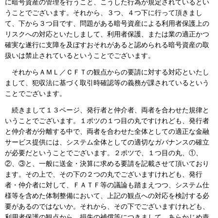
に暗号資産の管理を行うこと、こうした行為が規定されているとい
うことでございます。それから、３つ、４つ下に行って頂きまし
て、下から３つ目です、問題がある暗号資産による利用者保護上の
リスクへの対応といたしまして、利用者保護、または業の適正かつ
確実な遂行に支障を及ぼすおそれがあると認められる暗号資産の取
扱いは禁止されているということでございます。
それからＡＭＬ／ＣＦＴの観点からの要請に対する対応といたし
まして、犯収法に基づく取引時確認等の義務が課されているという
ことでございます。
続きまして１３ページ、発行者と仲介者、両者を合わせた規律と
いうことでございます。１ポツの１つ目の丸ですけれども、発行者
と仲介者が分離する中で、両者を合わせた全体としての適正な金融
サービス提供には、システム全体としての適切なガバナンスの確立
が必要だということでございます。２ポツで、１つ目の丸、①、
②、③と、一般に送金・決算に求める要請を記載させて頂いており
ます。その上で、その下の２つの丸でございますけれども、発行
者・仲介者に対して、ＦＡＴＦ等の議論も踏まえつつ、システム仕
様等を含めた体制整備において、上記の観点への対応を検討する必
要があるのではないか。それから、その下でございますけれども、
利用者保護の観点から、損失の補償等につきまして、あらかじめ責