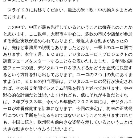
スライド３にお移りください。最近の米・欧・中の動きをまとめ
ております。
この中で、中国が最も先行しているということは御存じのことか
と思います。ここ数年、大都市を中心に、多数の市民や店舗が参加
する実証実験が進められております。最近大きな動きがあったの
は、先ほど事務局の説明もありましたとおり、一番上のユーロ圏で
あります。本年７月、ＥＣＢは、デジタルユーロ・プロジェクトの
調査フェーズをスタートすることを公表いたしました。２年間の調
査フェーズの後、デジタルユーロを導入するかどうか正式に決定す
るという方針を打ち出しております。ユーロの２つ目の丸にありま
すように、ＥＣＢの担当理事は、デジタルユーロの発行が決定され
れば、その後３年間でシステム開発を行うと述べております。やや
野心的な計画だとは思いますけれども、仮にそれが本当だとすれ
ば、２年プラス３年、今から５年後の２０２６年には、デジタルユ
ーロが本番稼働する計算になります。今回の決定は、将来の正式発
行について予断を与えるものではないということでありますけれど
も、中国に続き、欧州勢も前向きな姿勢を示しているということは
大きな動きかというふうに思います。