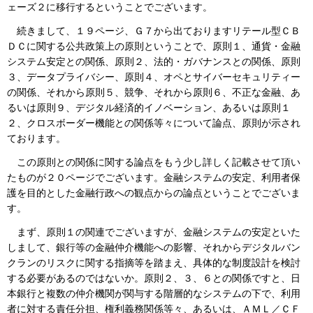
ェーズ２に移行するということでございます。
続きまして、１９ページ、Ｇ７から出ておりますリテール型ＣＢ
ＤＣに関する公共政策上の原則ということで、原則１、通貨・金融
システム安定との関係、原則２、法的・ガバナンスとの関係、原則
３、データプライバシー、原則４、オペとサイバーセキュリティー
の関係、それから原則５、競争、それから原則６、不正な金融、あ
るいは原則９、デジタル経済的イノベーション、あるいは原則１
２、クロスボーダー機能との関係等々について論点、原則が示され
ております。
この原則との関係に関する論点をもう少し詳しく記載させて頂い
たものが２０ページでございます。金融システムの安定、利用者保
護を目的とした金融行政への観点からの論点ということでございま
す。
まず、原則１の関連でございますが、金融システムの安定といた
しまして、銀行等の金融仲介機能への影響、それからデジタルバン
クランのリスクに関する指摘等を踏まえ、具体的な制度設計を検討
する必要があるのではないか。原則２、３、６との関係ですと、日
本銀行と複数の仲介機関が関与する階層的なシステムの下で、利用
者に対する責任分担、権利義務関係等々、あるいは、ＡＭＬ／ＣＦ