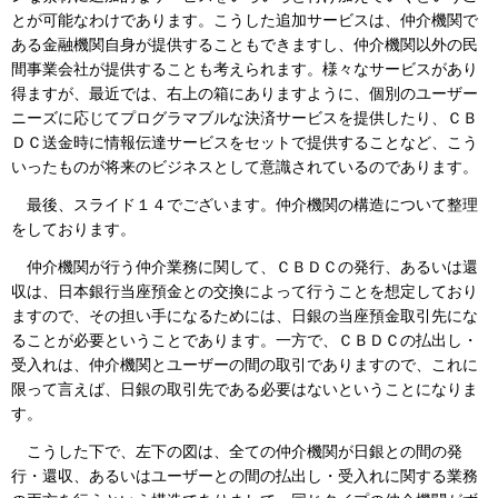
とが可能なわけであります。こうした追加サービスは、仲介機関で
ある金融機関自身が提供することもできますし、仲介機関以外の民
間事業会社が提供することも考えられます。様々なサービスがあり
得ますが、最近では、右上の箱にありますように、個別のユーザー
ニーズに応じてプログラマブルな決済サービスを提供したり、ＣＢ
ＤＣ送金時に情報伝達サービスをセットで提供することなど、こう
いったものが将来のビジネスとして意識されているのであります。
最後、スライド１４でございます。仲介機関の構造について整理
をしております。
仲介機関が行う仲介業務に関して、ＣＢＤＣの発行、あるいは還
収は、日本銀行当座預金との交換によって行うことを想定しており
ますので、その担い手になるためには、日銀の当座預金取引先にな
ることが必要ということであります。一方で、ＣＢＤＣの払出し・
受入れは、仲介機関とユーザーの間の取引でありますので、これに
限って言えば、日銀の取引先である必要はないということになりま
す。
こうした下で、左下の図は、全ての仲介機関が日銀との間の発
行・還収、あるいはユーザーとの間の払出し・受入れに関する業務