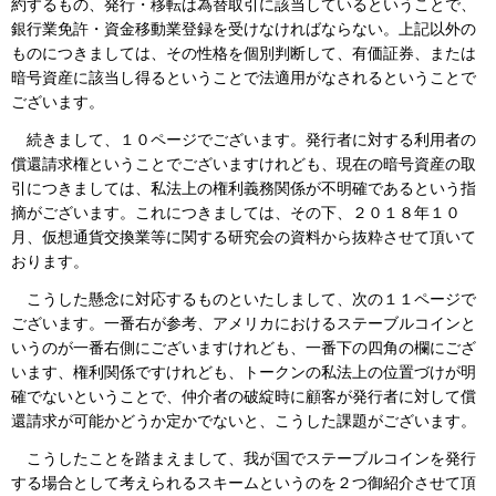
約するもの、発行・移転は為替取引に該当しているということで、
銀行業免許・資金移動業登録を受けなければならない。上記以外の
ものにつきましては、その性格を個別判断して、有価証券、または
暗号資産に該当し得るということで法適用がなされるということで
ございます。
続きまして、１０ページでございます。発行者に対する利用者の
償還請求権ということでございますけれども、現在の暗号資産の取
引につきましては、私法上の権利義務関係が不明確であるという指
摘がございます。これにつきましては、その下、２０１８年１０
月、仮想通貨交換業等に関する研究会の資料から抜粋させて頂いて
おります。
こうした懸念に対応するものといたしまして、次の１１ページで
ございます。一番右が参考、アメリカにおけるステーブルコインと
いうのが一番右側にございますけれども、一番下の四角の欄にござ
います、権利関係ですけれども、トークンの私法上の位置づけが明
確でないということで、仲介者の破綻時に顧客が発行者に対して償
還請求が可能かどうか定かでないと、こうした課題がございます。
こうしたことを踏まえまして、我が国でステーブルコインを発行
する場合として考えられるスキームというのを２つ御紹介させて頂