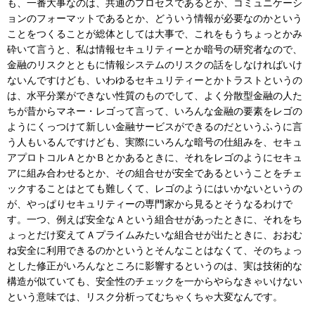
も、一番大事なのは、共通のプロセスであるとか、コミュニケーシ
ョンのフォーマットであるとか、どういう情報が必要なのかという
ことをつくることが総体としては大事で、これをもうちょっとかみ
砕いて言うと、私は情報セキュリティーとか暗号の研究者なので、
金融のリスクとともに情報システムのリスクの話をしなければいけ
ないんですけども、いわゆるセキュリティーとかトラストというの
は、水平分業ができない性質のものでして、よく分散型金融の人た
ちが昔からマネー・レゴって言って、いろんな金融の要素をレゴの
ようにくっつけて新しい金融サービスができるのだというふうに言
う人もいるんですけども、実際にいろんな暗号の仕組みを、セキュ
アプロトコルＡとかＢとかあるときに、それをレゴのようにセキュ
アに組み合わせるとか、その組合せが安全であるということをチェ
ックすることはとても難しくて、レゴのようにはいかないというの
が、やっぱりセキュリティーの専門家から見るとそうなるわけで
す。一つ、例えば安全なＡという組合せがあったときに、それをち
ょっとだけ変えてＡプライムみたいな組合せが出たときに、おおむ
ね安全に利用できるのかというとそんなことはなくて、そのちょっ
とした修正がいろんなところに影響するというのは、実は技術的な
構造が似ていても、安全性のチェックを一からやらなきゃいけない
という意味では、リスク分析ってむちゃくちゃ大変なんです。