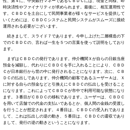
性、第４に、中央銀行マネーであるＣＢＤＣには、現金と同様、即
時決済性やファイナリティが求められます。最後に、相互運用性で
す。ＣＢＤＣを土台にして民間事業者が様々なサービスを提供して
いくためには、ＣＢＤＣシステムと民間システムがスムーズに接続
運用される必要がございます。
続きまして、スライド７であります。今申し上げた二層構造の下
でのＣＢＤＣの、言わば一生を５つの言葉を使って説明をしており
ます。
まずはＣＢＤＣの発行であります。仲介機関Ｘが自らの日銀当座
預金を減額し、代わりにＣＢＤＣを手に入れることにより、ＣＢＤ
Ｃが日本銀行から世の中に発行されることになります。次に、ＣＢ
ＤＣの払出しであります。仲介機関の顧客であるユーザーＡは、Ｘ
に対する自らの預金などと引換えにＣＢＤＣの払出しを受けること
になります。これによってＣＢＤＣが市中で利用可能な状態になり
ます。３番目がＣＢＤＣの移転であります。ユーザーは、ＣＢＤＣ
を用いて店舗での代金の支払いであるとか、個人間の金銭の受渡し
を行うことが想定されます。４番目は、ＣＢＤＣの受入れでありま
して、これは払出しの逆の動き、５番目は、ＣＢＤＣの還収であり
まして、発行の逆の動きということになります。