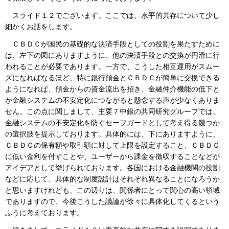
スライド１２でございます。ここでは、水平的共存について少し
細かくお話をします。
ＣＢＤＣが国民の基礎的な決済手段としての役割を果たすために
は、左下の図にありますように、他の決済手段との交換が円滑に行
われることが必要であります。一方で、こうした相互運用がスムー
ズになればなるほど、特に銀行預金とＣＢＤＣが簡単に交換できる
ようになれば、預金からの資金流出を招き、金融仲介機能の低下と
か金融システムの不安定化につながると懸念する声が少なくありま
せん。この点に関しまして、主要７中銀の共同研究グループでは、
金融システムの不安定化を防ぐセーフガードとして考え得る幾つか
の選択肢を提示しております。具体的には、下にありますように、
ＣＢＤＣの保有額や取引額に対して上限を設定すること、ＣＢＤＣ
に低い金利を付すことや、ユーザーから課金を徴収することなどが
アイデアとして挙げられております。各国における金融機関の役割
などに応じて、具体的な制度設計はそれぞれ異なることになろうか
と思いますけれども、この辺りは、関係者にとって関心の高い領域
でありますので、今後こうした議論が徐々に具体化してくるという
ふうに考えております。