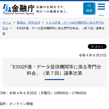
本
文
検索
へ
MENU
移
ホーム
審議会・研究会等
ＥＳＧ評価・データ提供機関等に係る専門分
動
科会
「ESG評価・データ提供機関等に係る専門分科会」（第７回）議事次
第
令和４年６月27日
「ESG評価・データ提供機関等に係る専門分
科会」（第７回）議事次第
日時
：
令和４年６月20日（月曜日）15時00分～17時00分
場所
：
オンライン開催