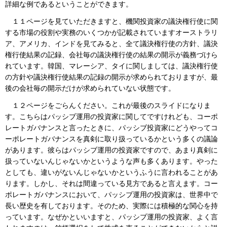
詳細な例であるということができます。
１１ページを見ていただきますと、機関投資家の議決権行使に関
する市場の役割や実務のいくつかが記載されていますオーストラリ
ア、アメリカ、インドを見てみると、全て議決権行使の方針、議決
権行使結果の記録、会社毎の議決権行使の結果の開示が義務づけら
れています。韓国、マレーシア、タイに関しましては、議決権行使
の方針や議決権行使結果の記録の開示が求められておりますが、最
後の会社毎の開示だけが求められていない状態です。
１２ページをごらんください。これが最後のスライドになりま
す。こちらはパッシブ運用の投資家に関してですけれども、コーポ
レートガバナンスと言ったときに、パッシブ投資家にどうやってコ
ーポレートガバナンスを真剣に取り扱っているかという多くの議論
があります。彼らはパッシブ運用の投資家ですので、あまり真剣に
扱っていないんじゃないかというような声も多くあります。やった
としても、違いがないんじゃないかというふうに言われることがあ
ります。しかし、それは間違っている見方であると言えます。コー
ポレートガバナンスにおいて、パッシブ運用の投資家は、世界中で
長い歴史を有しております。そのため、実際には積極的な関心を持
っています。なぜかといいますと、パッシブ運用の投資家、よく言