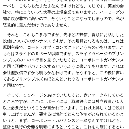
ーバも、こちらもたまたまなんですけれども、同じです。英国の会
社で、特にこういった大手の上場企業でありますと、ハーミーズの
知名度が非常に高いので、そういうことになってしまうので、私が
恣意的に選んだわけではありません。
それと、これもご参考ですが、先ほどの投信、冒頭にお話しした
投信についてのガバナンスですが、その規範となるものは、これは
原則主義で、コード・オブ・コンダクトというものがあります。こ
ちらはスライドの９ページ以降ですが、スライド９ページのプリン
シプルズの１の１行目を見ていただくと、コーポレートガバナンス
と同じ形態でガバナンスするというふうに書いてあります。これは
会社型投信ですから明らかなわけです。そうすると、この後に書い
てあるプリンシプルズもほとんどいわゆるコーポレートガバナンス
と同様です。
そして、１１ページをあけていただくと、赤いマークをしている
ところですが、ここに、ボードには、取締役会には独立役員が１人
以上必要だということが書かれています。これ以上詳しくはご説明
申し上げませんが、要するに海外でどんな体制がとられているかと
いうと、まず、コーポレートガバナンスと一緒なんですけれども、
監督と執行の分離を明確にするということ。これを明確にするとい