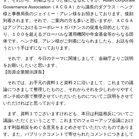
す。それから、到着はちょっと後になるんですが、Asian Corporate
Governance Association（ＡＣＧＡ）から議長のダグラス・ヘンク
様と事務局長のジェイミー・アレン様をお招きしております。後刻
到着されます。それで、ご案内の方も多いと思いますが、ＡＣＧＡ
はアジアにおけるコーポレートガバナンスの促進を目的としてお
り、１００を超えるグローバルな運用機関や年金基金等からなる団
体です。ヘンク様、アレン様がご到着になられましたら、お話を伺
うという手はずになっております。
それで、まず、今日のテーマに関連しまして、金融庁よりご説明
をお願いしたいと思います。
【田原企業開示課長】
それでは、お手元の資料１と資料２に沿いまして、これまでの議
論につきまして整理したものと、それからそれを少しわかりやすく
ポンチ絵の形で整理させていただいたものについてご説明をさせて
いただければと思っております。
まず、資料１でございますけれども、本日は利益相反についてご
議論いただくということで、これまでのフォローアップ会議におけ
ます利益相反をめぐる意見をまとめさせていただいたものでありま
す。また、パブリックコメントで寄せられたコメントにつきまして