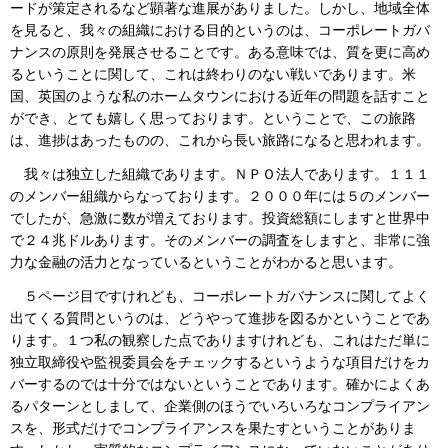
ードが策定されるなど顕著な進展がありました。しかし、地域全体
を見ると、我々の組織における目的というのは、コーポレートガバ
ナンスの原則を発展させることです。ある意味では、質を更に高め
るということに関して、これは終わりのない戦いであります。米
国、英国のような私のホームタウンにおける近年の問題を話すこと
ができ、とても嬉しく思っております。ということで、この旅路
は、進捗はあったものの、これから長い旅路になると思われます。
我々は独立した組織であります。ＮＰＯ法人であります。１１１
のメンバー組織からなっております。２０００年には５のメンバー
でしたが、急激に数が増えております。投資総額にしますと世界中
で２４兆ドルあります。そのメンバーの調査をしますと、非常に強
力な金融の活力となっているということがわかると思います。
５ページ目ですけれども、コーポレートガバナンスに関してよく
出てくる質問というのは、どうやって進捗を図るかということであ
ります。１つ私の観察した点でありますけれども、これはただ単に
独立取締役や監視委員会をチェックするというような項目だけをカ
バーするのでは十分ではないということであります。確かによくあ
るパターンとしまして、企業側のほうでいろいろなコンプライアン
スを、形式だけでコンプライアンスを果たすということがありま