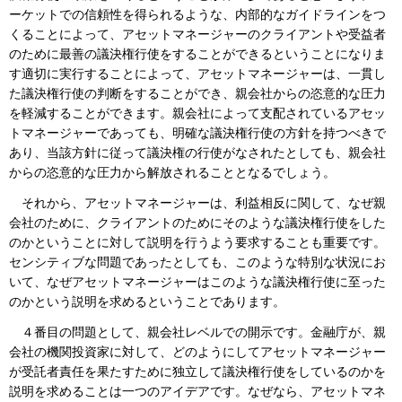
ーケットでの信頼性を得られるような、内部的なガイドラインをつ
くることによって、アセットマネージャーのクライアントや受益者
のために最善の議決権行使をすることができるということになりま
す適切に実行することによって、アセットマネージャーは、一貫し
た議決権行使の判断をすることができ、親会社からの恣意的な圧力
を軽減することができます。親会社によって支配されているアセッ
トマネージャーであっても、明確な議決権行使の方針を持つべきで
あり、当該方針に従って議決権の行使がなされたとしても、親会社
からの恣意的な圧力から解放されることとなるでしょう。
それから、アセットマネージャーは、利益相反に関して、なぜ親
会社のために、クライアントのためにそのような議決権行使をした
のかということに対して説明を行うよう要求することも重要です。
センシティブな問題であったとしても、このような特別な状況にお
いて、なぜアセットマネージャーはこのような議決権行使に至った
のかという説明を求めるということであります。
４番目の問題として、親会社レベルでの開示です。金融庁が、親
会社の機関投資家に対して、どのようにしてアセットマネージャー
が受託者責任を果たすために独立して議決権行使をしているのかを
説明を求めることは一つのアイデアです。なぜなら、アセットマネ