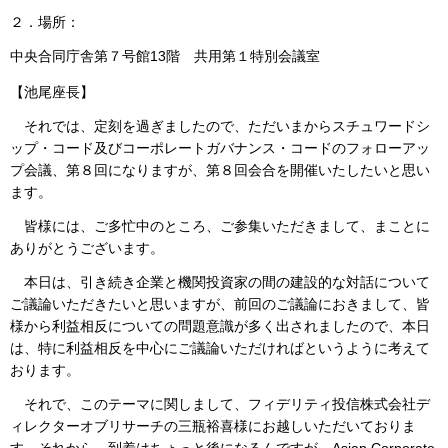
２．場所：
中央合同庁舎第７号館13階 共用第１特別会議室
【池尾座長】
それでは、定刻を過ぎましたので、ただいまからスチュワードシ
ップ・コード及びコーポレートガバナンス・コードのフォローアッ
プ会議、第８回になりますが、第８回会合を開催いたしたいと思い
ます。
皆様には、ご多忙中のところ、ご参集いただきまして、まことに
ありがとうございます。
本日は、引き続き企業と機関投資家の間の建設的な対話について
ご議論いただきたいと思いますが、前回のご議論におきまして、皆
様から利益相反についての問題意識が多く出されましたので、本日
は、特に利益相反を中心にご議論いただければというように考えて
おります。
それで、このテーマに関しまして、フィデリティ投信株式会社デ
ィレクターオブリサーチの三瓶裕喜様にお越しいただいておりま