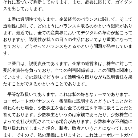
それに基づいて判断しております。また、必要に応じて、ガイダン
スを出しております。
１番は透明性であります。企業経営のバランスに関して、そして
透明性に関して、どのようにバランスを取るのかという疑問があり
ます。最近では、全ての産業界においてデジタルの革命が起こって
おりますが、透明性が我々の日々の生活においてより重要になって
きており、どうやってバランスをとるかという問題が発生していま
す。
２番目は、説明責任であります。企業の経営者は、株主に対して
受託者責任を負っており、全ての利害関係者は、この問題に関連し
ています。その意味でどうやって透明性を図りながら説明責任を果
たすことができるかということであります。
平等な取扱いであります。これは私の好きなテーマであります。
コーポレートガバナンスを一番簡単に説明するとどういうことかと
尋ねられた場合、少数株主を含む全ての株主を平等に扱うことだと
答えております。少数株主というのは家族であったり、少数株主に
よって会社が支配されている場合があります。少数株主が不利益に
取り扱われてしまった場合、勝者、敗者ということになってしまい
ます。ですので、私の定義によりますと、これはコーポレートガバ