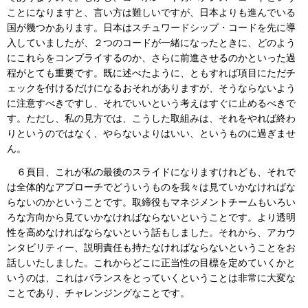
ことになりますと、言い方は難しいですが、日本よりも進んでいる
国が幾つかあります。日本はスチュワードシップ・コードを先に導
入していましたが、２つのコードが一緒になったときに、どのよう
にこれらをコンプライするのか、さらに前進させるのかといった過
程がとても重要です。既に述べたように、ともすれば項目にただチ
ェックを付けるだけになるおそれがありますが、そうならないよう
に注意すべきですし、それでいいという考えはすぐに止めるべきで
す。ただし、私の見方では、こうした取組みは、それをやれば終わ
りというのではなく、やらないよりはいい、というものに過ぎませ
ん。
６頁目、これが私の最後のスライドになりますけれども、それで
は全体的なアプローチでどういうものを我々は見ていかなければな
らないのかということです。取締役もマネジメントチームもいろい
ろな方向から見ていかなければならないということです。より透明
性を高めなければならないという話もしました。それから、アカウ
ンタビリティー、説明責任も持たなければならないということをお
話しいたしました。これからどこに正当性の目標を定めていくかと
いうのは、これはバランスをとっていくということは非常に大変な
ことであり、チャレンジングなことです。