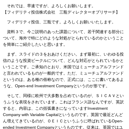
それでは、早速ですが、よろしくお願いします。
【フィデリティ投信株式会社 三瓶ディレクターオブリサーチ】
フィデリティ投信、三瓶です。よろしくお願いいたします。
資料３で、今ご説明のあった課題について、若干関連する部分に
ついて、海外で特にどのような対処がとられているのかということ
を簡単にご紹介したいと思います。
まず、スライドの３をおあけください。まず最初に、いわゆる投
信のような投資ビークルについて、どんな対応がとられているかと
いうことです。ご承知のとおり、米国ではミューチュアルファンド
と言われているものが一般的です。ただ、ミューチュアルファンド
というのは、ある種の俗称なので、正式には、ここに書いてあるよ
うな、Open-end Investment Companyというのが形です。
そして、同様に欧州で大多数を占めているのが、ＳＩＣＡＶとい
うふうな表現をされています。これはフランス語なんですが、英訳
すると、内容は、この括弧書きになっていますInvestment
Company with Variable Capitalというものです。英国で最近どんど
ん増えてきているのが、ＯＥＩＣというふうに呼ばれているOpen-
ended Investment Companyというものです。従来は、英国ではユ