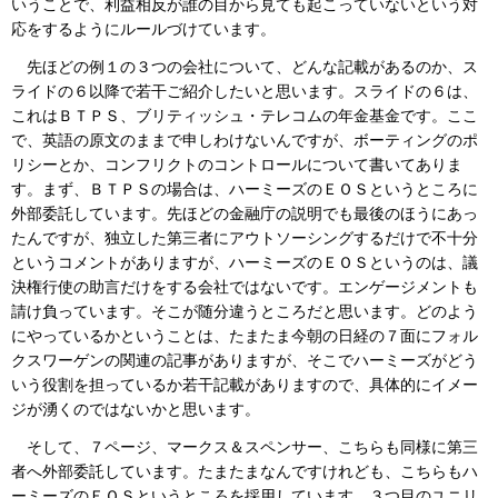
いうことで、利益相反が誰の目から見ても起こっていないという対
応をするようにルールづけています。
先ほどの例１の３つの会社について、どんな記載があるのか、ス
ライドの６以降で若干ご紹介したいと思います。スライドの６は、
これはＢＴＰＳ、ブリティッシュ・テレコムの年金基金です。ここ
で、英語の原文のままで申しわけないんですが、ボーティングのポ
リシーとか、コンフリクトのコントロールについて書いてありま
す。まず、ＢＴＰＳの場合は、ハーミーズのＥＯＳというところに
外部委託しています。先ほどの金融庁の説明でも最後のほうにあっ
たんですが、独立した第三者にアウトソーシングするだけで不十分
というコメントがありますが、ハーミーズのＥＯＳというのは、議
決権行使の助言だけをする会社ではないです。エンゲージメントも
請け負っています。そこが随分違うところだと思います。どのよう
にやっているかということは、たまたま今朝の日経の７面にフォル
クスワーゲンの関連の記事がありますが、そこでハーミーズがどう
いう役割を担っているか若干記載がありますので、具体的にイメー
ジが湧くのではないかと思います。
そして、７ページ、マークス＆スペンサー、こちらも同様に第三
者へ外部委託しています。たまたまなんですけれども、こちらもハ
ーミーズのＥＯＳというところを採用しています。３つ目のユニリ