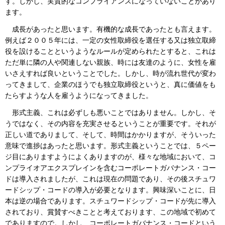
す。しかし、実質的なコンプライアンスになっていないことがあり
ます。
成長があったと思います。有機的な成長であったとも言えます。
例えば２００５年には、一定の女性取締役を選任する又は独立取締
役を設けることというようなルールが定められたとすると、これは
ただ単に隣の人や関連しない親族、時には友達のように、女性を雇
いさえすれば良いということでした。しかし、時が流れ世代が変わ
ってきまして、企業のほうでも独立取締役というと、真に価値をも
たらすような人を雇うようになってきました。
形式主義、これは必ずしも悪いことではありません。しかし、そ
うではなく、その内容を充実させるということが重要です。それが
正しい道でありまして、そして、時間はかかりますが、そういった
意味で進捗はあったと思います。形式主義ということでは、５ペー
ジ目にありますようによくありますのが、様々な地域において、コ
ンプライオアエクスプレインを含むコーポレートガバナンス・コー
ドは導入されましたが、これは現在の問題であり、その後スチュワ
ードシップ・コードの導入が必要となります。興味深いことに、日
本は逆の場合であります。スチュワードシップ・コードが先に導入
されており、賞賛すべきことと考えております、この地域で初めて
でありますので。しかし、コーポレートガバナンス・コードという