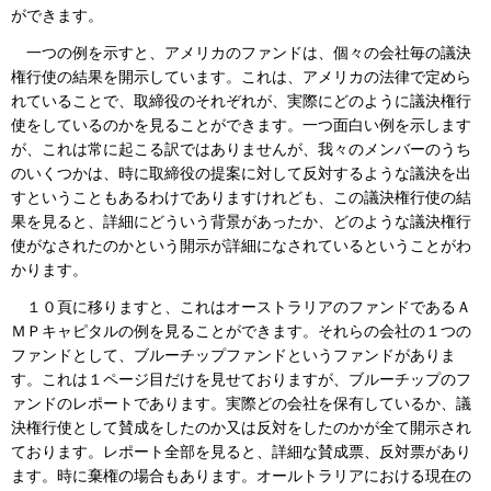
ができます。
一つの例を示すと、アメリカのファンドは、個々の会社毎の議決
権行使の結果を開示しています。これは、アメリカの法律で定めら
れていることで、取締役のそれぞれが、実際にどのように議決権行
使をしているのかを見ることができます。一つ面白い例を示します
が、これは常に起こる訳ではありませんが、我々のメンバーのうち
のいくつかは、時に取締役の提案に対して反対するような議決を出
すということもあるわけでありますけれども、この議決権行使の結
果を見ると、詳細にどういう背景があったか、どのような議決権行
使がなされたのかという開示が詳細になされているということがわ
かります。
１０頁に移りますと、これはオーストラリアのファンドであるＡ
ＭＰキャピタルの例を見ることができます。それらの会社の１つの
ファンドとして、ブルーチップファンドというファンドがありま
す。これは１ページ目だけを見せておりますが、ブルーチップのフ
ァンドのレポートであります。実際どの会社を保有しているか、議
決権行使として賛成をしたのか又は反対をしたのかが全て開示され
ております。レポート全部を見ると、詳細な賛成票、反対票があり
ます。時に棄権の場合もあります。オールトラリアにおける現在の