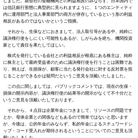
しました。親会社の金融機関との利益相反のみならず、日本国内で
は信託銀行形態に典型的に見られますように、１つのエンティティ
内に運用部門と法人事業部門の両方が併存しているという形の利益
相反があるのではないかというご指摘。
それから、生保などにおきまして、法人取引等がある中、純粋に
議決権行使をしにくい可能性もあるが、しがらみを絶ち、機関投資
家として責任を果たしてほしい。
株式を発行している会社との利益相反が根底にある株主は、純粋
に株主として最終受益者のために議決権行使を行うことは困難であ
り、例えば、生損保が、顧客に当たる発行会社に対する反対票を投
じることができるかは疑問だというご意見を頂戴いたしました。
この点に関しましては、パブリックコメントでは、現在の生保・
損保の開示内容が、議決権行使の結果等の開示がなくて不十分だと
いうご意見を頂戴いたしております。
それから、４点目は企業年金につきまして、リソースの問題です
とか、母体企業との関係などもあるので簡単ではないと思います
が、今後は、公的年金のみならず、私的年金によるスチュワードシ
ップ・コード受入れが期待されるということについてのご意見も頂
戴いたしました。