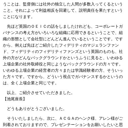
うことは、監督側には社外の独立した人間が多数入ってくるという
こと。それによって利益相反を回避して、説明責任を果たすという
ことになります。
先ほど英国のＯＥＩＣの話をしましたけれども、コーポレートガ
バナンスの考え方がいろいろな組織に応用できるということで、組
織の形態として会社型にどんどん進んでいるということです。です
から、例えば先ほどご紹介したフィデリティのマジェランファン
ド、フィデリティのフィデリティファンズという英国のものも、社
外の方がどんなバックグラウンドかというふうに見ると、いわゆる
上場企業の社外取締役と同じようなバックグラウンドの方々です。
いわゆる上場企業の経営者の方々または学識経験者の方、そういっ
た方々です。ですから、どういう視点でガバナンスするかというの
は、全く上場企業と同じです。
以上、ご紹介させていただきました。
【池尾座長】
どうもありがとうございました。
そういたしましたら、次に、ＡＣＧＡのヘンク様、アレン様がご
到着されておりますので、プレゼンテーションをお願いしたいと思