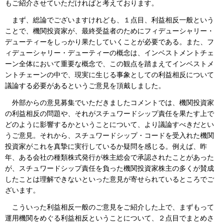
もご紹介させていただければと考えております。
まず、総論でございますけれども、１点目、利益相反一般という
ことで、機関投資家が、最終受益者のためにフィデューシャリー・
デューティーをしっかり果たしていくことが必要である。また、フ
ィデューシャリー・デューティーの概念は、インベストメントチェ
ーン全体において重要な概念で、この観点を踏まえてインベストメ
ントチェーンの中で、現実に生じる事象としての利益相反について
議論する必要があるというご意見を頂戴しました。
外部からの意見募集でいただきましたコメントでは、機関投資家
の利益相反の問題や、それがスチュワードシップ責任を果たす上で
どのように影響するかということについて、より議論すべきだとい
うご意見。それから、スチュワードシップ・コードを受入れた機関
投資家がこれを真摯に実行しているか疑問を感じる。例えば、昨
年、ある会社の種類株式発行が株主総会で承認されたことがあった
が、スチュワードシップ責任を負った機関投資家株主の多くが賛成
したことは理解できないといった意見が寄せられているところでご
ざいます。
こういった利益相反一般のご意見をご紹介した上で、まずもって
運用機関をめぐる利益相反ということについて、２点目でまとめさ