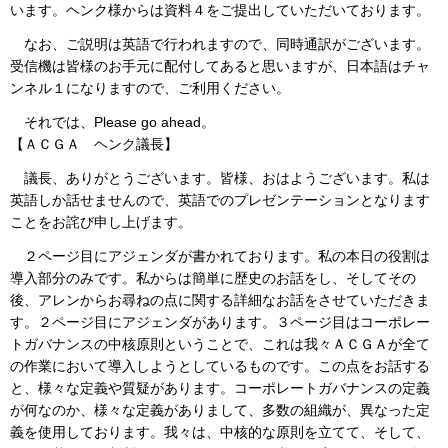
います。ヘンク様からは資料４をご提出していただいております。
なお、ご説明は英語で行われますので、同時通訳がございます。
受信機は皆様のお手元に配付してあると思いますが、日本語はチャ
ンネル１になりますので、ご利用ください。
それでは、Please go ahead。
【ＡＣＧＡ ヘンク議長】
議長、ありがとうございます。皆様、おはようございます。私は
英語しか話せませんので、英語でのプレゼンテーションとなります
ことをお詫び申し上げます。
２ページ目にアジェンダが書かれております。私の本日の役割は
導入部分のみです。私からは簡単に歴史のお話をし、そしてその
後、アレンからお尋ねの点に関する詳細なお話をさせていただきま
す。２ページ目にアジェンダがあります。３ページ目はコーポレー
トガバナンスの中核原則ということで、これは我々ＡＣＧＡが全て
の作業において導入しようとしているものです。この点をお話する
と、様々な定義や質疑があります。コーポレートガバナンスの定義
が何なのか、様々な定義がありまして、多数の組織が、異なった定
義を使用しております。我々は、中核的な原則を立てて、そして、