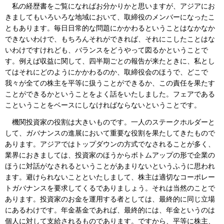
私の経歴書をご覧になればお分かりかと思いますが、アジアにお
きましてもいろいろな地域において、取締役のメンバーになったこ
ともあります。毎日日常的な問題にかかわるということはなかなか
できないわけで、もちろんそれができれば、それにこしたことはな
いわけですけれども、バランスをどうやって図るかということで
す。例えば収益に関して、四半期ごとの報告が来たときに、私とし
てはそれにどのようにかかわるのか、取締役会のほうで、どこで
我々が全ての株主を平等に扱うことができるか、この責任を果たす
ことができるかということをよく話をいたしました。フェアである
こということをベースにしなければならないということです。
機関投資家の役割は大きいものです。一人のステークホルダーと
して、ガバナンスの進展において重要な役割を果たしてきたもので
あります。アジアではトップダウンの方式でなされることが多く、
業界におきましては、投資家のほうからボトムアップの形で企業の
ほうに対話がなされるということがあまりないというふうに思われ
ます。避けられないことといたしまして、株主は適切なコーポレー
トガバナンスを要求してくるでありましょう。それは当然のことで
あります。投資家のお金を運用する者としては、最終的に同じ立場
にあるわけです。年金基金であれば、最終的には、年金というのは
個人に対して支給されるものであります。ですから、平等に株主、