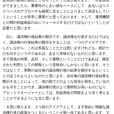
委員会の委員に就任してもらうという方法があります。一旦委員会
ができましたら、重要性のしきい値をベースにして、あるいはリス
クベースのアプローチを確実に見ることによりまして決定をしてい
くということが非常に重要だと思っております。そして、運用機関
との間の利益相反のみにフォーカスするだけではないということが
必要だと思います。
次に、議決権行使結果の開示です。議決権を行使するだけではな
く、議決権の行使結果の開示をすることは、一つのアイデアです。
しかしながら、これは有益なことだとは思いますけれども、総計だ
けを出すというのであれば、あまり意味がないものだと思います。
全て賛成が何票、反対、そして棄権ということだけであれば、限定
された利用としての情報という意味合いしかないと思います。そう
ではなくて、実際の会社毎の議決権行使の結果を開示するというこ
とのほうがよりよいものだと思います。会社毎の議決権行使結果を
開示することによって、他の国でどのような状況が発生しているの
かを示すことができ、議決権行使がより透明性が高いものになり、
アセットマネージャーとしては、利益相反の問題をより深く考える
ことができるようになると思います。
８頁に移ります。３つ目のアイデアとして、まず初めに明確な議
決権行使の政策をつくるということが第一歩であると思います。マ