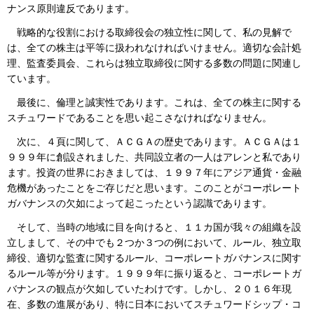
ナンス原則違反であります。
戦略的な役割における取締役会の独立性に関して、私の見解で
は、全ての株主は平等に扱われなければいけません。適切な会計処
理、監査委員会、これらは独立取締役に関する多数の問題に関連し
ています。
最後に、倫理と誠実性であります。これは、全ての株主に関する
スチュワードであることを思い起こさなければなりません。
次に、４頁に関して、ＡＣＧＡの歴史であります。ＡＣＧＡは１
９９９年に創設されました、共同設立者の一人はアレンと私であり
ます。投資の世界におきましては、１９９７年にアジア通貨・金融
危機があったことをご存じだと思います。このことがコーポレート
ガバナンスの欠如によって起こったという認識であります。
そして、当時の地域に目を向けると、１１カ国が我々の組織を設
立しまして、その中でも２つか３つの例において、ルール、独立取
締役、適切な監査に関するルール、コーポレートガバナンスに関す
るルール等が分ります。１９９９年に振り返ると、コーポレートガ
バナンスの観点が欠如していたわけです。しかし、２０１６年現
在、多数の進展があり、特に日本においてスチュワードシップ・コ