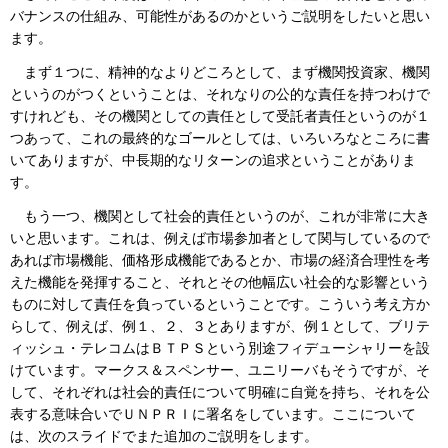
バナンスの仕組み、可能性があるのかというご説明をしたいと思い
ます。
まず１つに、精神的なよりどころとして、まず機関投資家、機関
というのがつくということは、それなりの公的な責任を持つわけで
すけれども、その機関としての責任として受託者責任というのが１
つあって、これの最終的なゴールとしては、いろいろなところに書
いてありますが、中長期的なリターンの追求ということがありま
す。
もう一つ、機関として社会的責任というのが、これが非常に大き
いと思います。これは、例えば市場参加者として関与しているので
あれば市場機能、価格形成機能であるとか、市場の経済合理性を考
えた機能を発揮すること、それとその他幅広い社会的な影響という
ものに対して責任を負っているということです。こういう考え方か
らして、例えば、例１、２、３とありますが、例１として、ブリテ
ィッシュ・テレコムはＢＴＰＳという別途フィデューシャリーを設
けています。マークス＆スペンサー、ユニリーバもそうですが、そ
して、それぞれは社会的責任について明確に自覚を持ち、それを公
表する意味合いでＵＮＰＲＩに署名をしています。ここについて
は、次のスライドでまた追加のご説明をします。