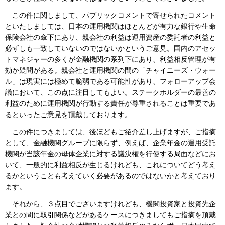
この件に関しまして、パブリックコメントで寄せられたコメント
といたしましては、日本の運用機関はほとんどが有力な銀行や生命
保険会社の傘下にあり、親会社の利益は運用資産の委託者の利益と
必ずしも一致していないのではないかというご意見。国内のアセッ
トマネジャーの多くが金融機関の系列下にあり、利益相反管理が有
効か疑問がある。親会社と運用機関の間の「チャイニーズ・ウォー
ル」は現実には極めて脆弱である可能性があり、フォローアップ会
議において、この点に注目してもよい。ステークホルダーの最善の
利益のために運用機関が行動する責任が尊重されることは重要であ
るといったご意見を頂戴しております。
この件につきましては、後ほどもご紹介差し上げますが、ご指摘
として、金融機関グループに限らず、例えば、企業年金の運用受託
機関が当該年金の母体企業に対する議決権を行使する局面などにお
いて、一般的に利益相反が生じるけれども、これについてどう考え
るかということも考えていく必要があるのではないかと考えており
ます。
それから、３点目でございますけれども、機関投資家と投資先企
業との間に取引関係などがあるケースにつきましてもご指摘を頂戴