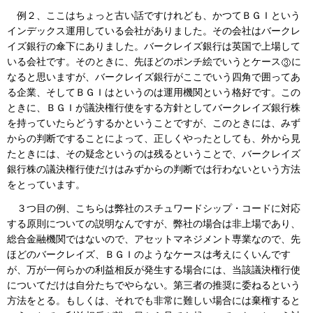
例２、ここはちょっと古い話ですけれども、かつてＢＧＩという
インデックス運用している会社がありました。その会社はバークレ
イズ銀行の傘下にありました。バークレイズ銀行は英国で上場して
いる会社です。そのときに、先ほどのポンチ絵でいうとケース
に
なると思いますが、バークレイズ銀行がここでいう四角で囲ってあ
る企業、そしてＢＧＩはというのは運用機関という格好です。この
ときに、ＢＧＩが議決権行使をする方針としてバークレイズ銀行株
を持っていたらどうするかということですが、このときには、みず
からの判断ですることによって、正しくやったとしても、外から見
たときには、その疑念というのは残るということで、バークレイズ
銀行株の議決権行使だけはみずからの判断では行わないという方法
をとっています。
３つ目の例、こちらは弊社のスチュワードシップ・コードに対応
する原則についての説明なんですが、弊社の場合は非上場であり、
総合金融機関ではないので、アセットマネジメント専業なので、先
ほどのバークレイズ、ＢＧＩのようなケースは考えにくいんです
が、万が一何らかの利益相反が発生する場合には、当該議決権行使
についてだけは自分たちでやらない。第三者の推奨に委ねるという
方法をとる。もしくは、それでも非常に難しい場合には棄権すると