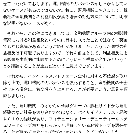
せていただいております。運用機関のガバナンスがしっかりしてい
ないケースがあるのではないか。特に、運用機関におきまして、親
会社の金融機関との利益相反がある場合の対処方法について、明確
な説明がないケースがある。
それから、この件につきましては、金融機関グループ内の機関投
資家における利益相反というのは日本に限ったことではなく、英国
でも同じ議論があるというご紹介がありました。こうした類型の利
益相反は不可避でありますので、それを前提として、利益相反によ
る影響を実質的に排除するためにどういった手続が必要かというこ
とを議論することが重要だというご意見でございます。
それから、インベストメントチェーン全体に対する不信感を取り
除く上で、運用機関のガバナンスを強化すること、金融機関の子会
社である場合に、独立性を向上させることが必要というご意見を頂
戴しました。
また、運用機関にみずからの金融グループの販社サイドから運用
経験のない社長を送り込むのではなく、バイサイドアナリスト経験
やＣＩＯの経験があり、フィデューシャリー・デューティーやスチ
ュワードシップ精神をしっかりと理解している経営トップを選任す
ることが極めて重要なのではないかということでございました。