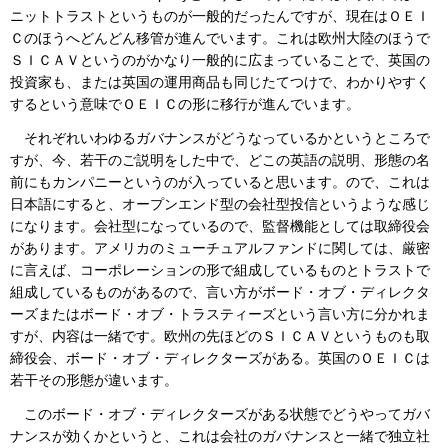
ニットトラストというものが一般的だったんですが、現在はＯＥＩ
Ｃのほうへどんどん移管が進んでいます。これは欧州大陸のほうで
ＳＩＣＡＶというのがかなり一般的に広まっていることで、英国の
投資家も、または英国の運用商品も同じたてつけで、わかりやすく
するという意味でＯＥＩＣの形に移行が進んでいます。
それぞれいわゆるガバナンスがどうなっているかというところで
すが、今、若干のご説明をした中で、どこの英語の説明、形態の名
前にもカンパニーというのが入っていると思います。ので、これは
日本語にすると、オープンエンド型の会社型投信というような感じ
になります。会社型になっているので、監督機能としては取締役会
があります。アメリカのミューチュアルファンドに関しては、厳密
に言えば、コーポレーションの形で組成しているものとトラストで
組成しているものがあるので、言い方がボード・オブ・ディレクタ
ーズまたはボード・オブ・トラスティーズという言い方に分かれま
すが、内容は一緒です。欧州の先ほどのＳＩＣＡＶというものも取
締役会、ボード・オブ・ディレクターズがある。英国のＯＥＩＣは
若干その形態が違います。
このボード・オブ・ディレクターズがある状態でどうやってガバ
ナンスが効くかというと、これは会社のガバナンスと一緒で独立社