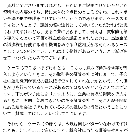
資料２でございますけれども、ただいまご説明させていただいた
資料１の内容のうち、特に大きな２点目のところですね、これをポ
ンチ絵の形で整理をさせていただいたものであります。ケーススタ
ディということで、議論の際の道具として用いていただければと思
うわけですけれども、ある企業におきまして、例えば、買収防衛策
を導入するという可否が株主総会の議案とされたときに、当該企業
の議決権を行使する運用機関をめぐる利益相反が考えられるケース
として３つのパターン。これはよく指摘があるということで挙げさ
せていただいたものでございます。
ケース
でございますけれども、こちらは買収防衛策を企業が導
入しようというときに、その取引先の証券会社に対しまして、子会
社の運用機関が賛成の議決権行使をしてくれないかというような働
きかけを行っているケースがあるのではないかということでござい
ます。下のポンチ絵にありますように、企業の買収防衛策を導入す
るときに、右側、普段つき合いのある証券会社に、そこと親子関係
にある運用会社で持たれている株式の議決権の行使ということにつ
いて、賛成してほしいという話でございます。
それから、ケース
のほうは、今度は同じパターンなわけですけ
れども、むしろここで言いますと、親会社に当たる証券会社さんが