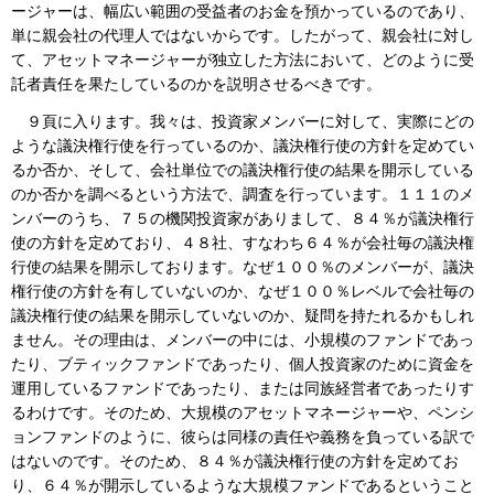
ージャーは、幅広い範囲の受益者のお金を預かっているのであり、
単に親会社の代理人ではないからです。したがって、親会社に対し
て、アセットマネージャーが独立した方法において、どのように受
託者責任を果たしているのかを説明させるべきです。
９頁に入ります。我々は、投資家メンバーに対して、実際にどの
ような議決権行使を行っているのか、議決権行使の方針を定めてい
るか否か、そして、会社単位での議決権行使の結果を開示している
のか否かを調べるという方法で、調査を行っています。１１１のメ
ンバーのうち、７５の機関投資家がありまして、８４％が議決権行
使の方針を定めており、４８社、すなわち６４％が会社毎の議決権
行使の結果を開示しております。なぜ１００％のメンバーが、議決
権行使の方針を有していないのか、なぜ１００％レベルで会社毎の
議決権行使の結果を開示していないのか、疑問を持たれるかもしれ
ません。その理由は、メンバーの中には、小規模のファンドであっ
たり、ブティックファンドであったり、個人投資家のために資金を
運用しているファンドであったり、または同族経営者であったりす
るわけです。そのため、大規模のアセットマネージャーや、ペンシ
ョンファンドのように、彼らは同様の責任や義務を負っている訳で
はないのです。そのため、８４％が議決権行使の方針を定めてお
り、６４％が開示しているような大規模ファンドであるということ