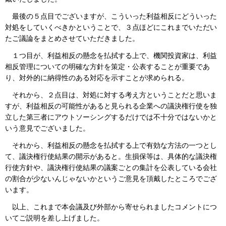
最後の５点目でございますが、こういった利益相反にどういった
対処をしていくべきかということで、３点ほどにこれまでいただい
たご議論をまとめさせていただきました。
１つ目が、利益相反の懸念を払拭する上で、機関投資家は、利益
相反管理についての明確な方針を策定・公表することが重要であ
り、対外的に納得性のある対応を示すことが求められる。
それから、２点目は、対処に対する考え方ということだと思いま
すが、利益相反の可能性があると見られる企業への議決権行使を独
立した第三者にアウトソーシングするだけでは不十分ではないかと
いう意見でございました。
それから、利益相反の懸念を払拭する上で有効な方法の一つとし
て、議決権行使結果の開示があると。生損保等は、具体的な議決権
行使方針や、議決権行使結果の議案ごとの集計を公表している会社
の割合が少ないんじゃないかというご意見を頂戴したところでござ
います。
以上、これまで本会議及び外部から寄せられましたコメントにつ
いてご説明を差し上げました。