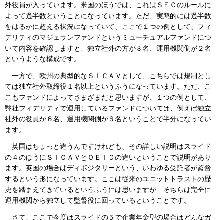
外役員が入っています。米国のほうでは、これはＳＥＣのルールに
よって過半数ということになっています。ただ、実態的には過半数
をはるかに超える状況になっていて、ここで１つの例として、フィ
デリティのマジェランファンドというミューチュアルファンドにつ
いて内容を確認しますと、独立社外の方が８名、運用機関側が２名
というような構成です。
一方で、欧州の典型的なＳＩＣＡＶとして、こちらでは規制とし
ては独立社外取締役１名以上というふうになっています。ただ、こ
こもファンドによってさまざまだと思いますが、１つの例として、
弊社フィデリティで運用しているファンドについては、例えば独立
社外の役員が６名、運用機関側が６名ということで半分になってい
ます。
英国はちょっと違うんですけれども、その詳しい説明はスライド
の４のほうにＳＩＣＡＶとＯＥＩＣの違いということで説明があり
ます。英国の場合はディポジタリーという、いわゆる受託者が監督
するという形になっています。ここは従来のユニットトラストの歴
史を踏まえてきているというふうには思いますが、そちらは完全に
運用機関から独立して監督役に回っているということです。
さて、ここで今度はスライドの５で企業年金型の場合はどんなガ