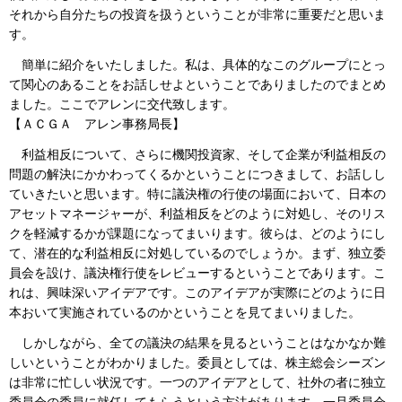
それから自分たちの投資を扱うということが非常に重要だと思いま
す。
簡単に紹介をいたしました。私は、具体的なこのグループにとっ
て関心のあることをお話しせよということでありましたのでまとめ
ました。ここでアレンに交代致します。
【ＡＣＧＡ アレン事務局長】
利益相反について、さらに機関投資家、そして企業が利益相反の
問題の解決にかかわってくるかということにつきまして、お話しし
ていきたいと思います。特に議決権の行使の場面において、日本の
アセットマネージャーが、利益相反をどのように対処し、そのリス
クを軽減するかが課題になってまいります。彼らは、どのようにし
て、潜在的な利益相反に対処しているのでしょうか。まず、独立委
員会を設け、議決権行使をレビューするということであります。こ
れは、興味深いアイデアです。このアイデアが実際にどのように日
本おいて実施されているのかということを見てまいりました。
しかしながら、全ての議決の結果を見るということはなかなか難
しいということがわかりました。委員としては、株主総会シーズン
は非常に忙しい状況です。一つのアイデアとして、社外の者に独立