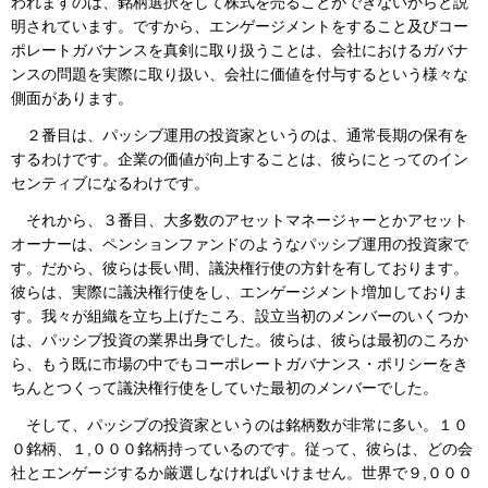
われますのは、銘柄選択をして株式を売ることができないからと説
明されています。ですから、エンゲージメントをすること及びコー
ポレートガバナンスを真剣に取り扱うことは、会社におけるガバナ
ンスの問題を実際に取り扱い、会社に価値を付与するという様々な
側面があります。
２番目は、パッシブ運用の投資家というのは、通常長期の保有を
するわけです。企業の価値が向上することは、彼らにとってのイン
センティブになるわけです。
それから、３番目、大多数のアセットマネージャーとかアセット
オーナーは、ペンションファンドのようなパッシブ運用の投資家で
す。だから、彼らは長い間、議決権行使の方針を有しております。
彼らは、実際に議決権行使をし、エンゲージメント増加しておりま
す。我々が組織を立ち上げたころ、設立当初のメンバーのいくつか
は、パッシブ投資の業界出身でした。彼らは、彼らは最初のころか
ら、もう既に市場の中でもコーポレートガバナンス・ポリシーをき
ちんとつくって議決権行使をしていた最初のメンバーでした。
そして、パッシブの投資家というのは銘柄数が非常に多い。１０
０銘柄、１,０００銘柄持っているのです。従って、彼らは、どの会
社とエンゲージするか厳選しなければいけません。世界で９,０００