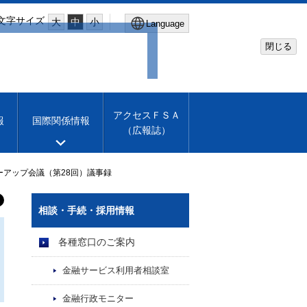
文字サイズ
大
中
小
Language
閉じる
Global Site
Financial Services Agency
アクセスＦＳＡ
報
国際関係情報
（広報誌）
Machine translation
English
アップ会議（第28回）議事録
相談・手続・採用情報
各種窓口のご案内
金融サービス利用者相談室
金融行政モニター