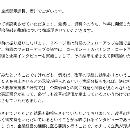
企業開示課長、廣川でございます。
て御説明させていただきます。最初に、資料２のうち、昨年に開催し
同会議後の取組について御説明させていただきます。
前の振り返りになります。２ページ目は前回のフォローアップ会議で
す。前回のフォローアップ会議では、コーポレートガバナンス・コード
整理と企業インタビューを実施しまして、その結果を踏まえて御議論い
みたということですけれども、例えば、改革の取組に効果ありという
ＲＯＡを向上させるとの示唆が得られるという実証分析もあれば、逆に
ンス改革実施後の研究では、企業価値との間に有意な関係が見られない
な実証研究があって、必ずしも改革の評価が定まっているというわけで
はさせていただきました。
させていただいた結果も御報告させていただいておりまして、改革の
広く御支持をいただいているということが示唆されるインタビューであ
ましては、企業経営の細部に至る要請を行うことで、かえって企業が形