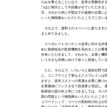
のみを整えることになり、改革が形骸化す
つほど例示として今回書かせていただきま
言、それから特に中堅以下の規模の企業に
いった御指摘をいただいたところでござい
その上で、資料２の３ページに参りますけ
まとめてみました。
コーポレートガバナンス改革に対する評価
めに取締役会の監督機能を高めることが重
共有いただきまして、それから、企業と機
いう大きな目標に向けて徐々に前進してい
ただ、その上で、いろいろと個別分野で課
と、コンプライと丁寧なエクスプレインは
ますと、資本コストへの意識を企業に根づ
企業価値にリンクさせて投資家と対話し、
取締役の質の向上等につきましては、ガバ
質の問題という御指摘もいただいたところ
ュワードシップ・コードの実効性の向上が