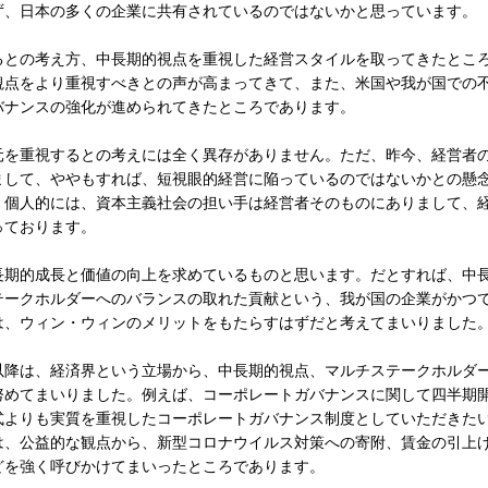
ず、日本の多くの企業に共有されているのではないかと思っています。
との考え方、中長期的視点を重視した経営スタイルを取ってきたとこ
観点をより重視すべきとの声が高まってきて、また、米国や我が国での
バナンスの強化が進められてきたところであります。
を重視するとの考えには全く異存がありません。ただ、昨今、経営者
まして、ややもすれば、短視眼的経営に陥っているのではないかとの懸
、個人的には、資本主義社会の担い手は経営者そのものにありまして、
っております。
期的成長と価値の向上を求めているものと思います。だとすれば、中
テークホルダーへのバランスの取れた貢献という、我が国の企業がかつ
は、ウィン・ウィンのメリットをもたらすはずだと考えてまいりました
降は、経済界という立場から、中長期的視点、マルチステークホルダ
努めてまいりました。例えば、コーポレートガバナンスに関して四半期
式よりも実質を重視したコーポレートガバナンス制度としていただきた
は、公益的な観点から、新型コロナウイルス対策への寄附、賃金の引上
どを強く呼びかけてまいったところであります。