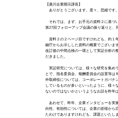
【廣川企業開示課長】
ありがとうございます。度々、恐縮です。
それでは、まず、お手元の資料２に基づい
第27回フォローアップ会議の振り返りと、
資料２の２ページ目ですけれども、約１年
融庁からお示しした資料の概要でございま
改訂後の中間点検の一環として実証分析の
だきました。
実証研究については、様々な研究を集めて
とで、指名委員会、報酬委員会の設置等は
外取締役については、コーポレートガバナ
しているものが多いといったように、様々
ないのではないかというようなお話を昨年
あわせて、昨年、企業インタビューを実施
向性、有効性については、企業の皆様から
たわけでありますけれども、課題といたし