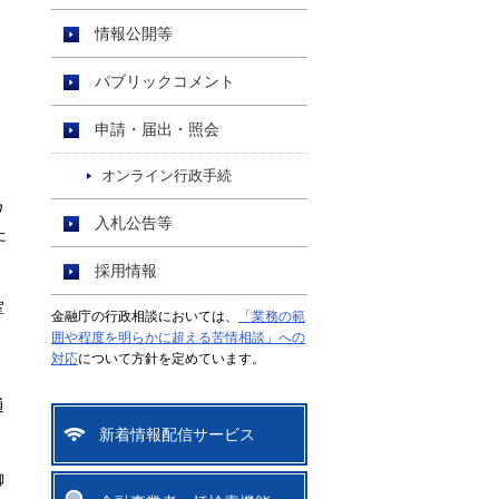
情報公開等
パブリックコメント
申請・届出・照会
オンライン行政手続
ワ
入札公告等
た
採用情報
室
金融庁の行政相談においては、
「業務の範
囲や程度を明らかに超える苦情相談」への
対応
について方針を定めています。
通
新着情報配信サービス
御