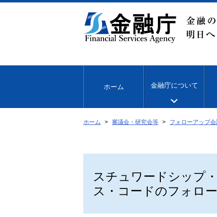
本
文
へ
移
動
金融庁について
ホーム
ホーム
審議会・研究会等
フォローアップ会
スチュワードシップ
ス・コードのフォロー