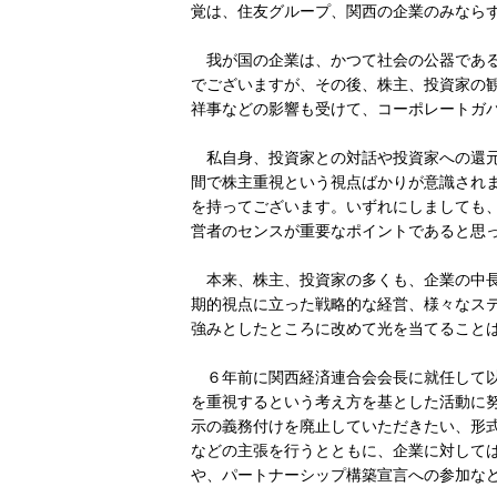
覚は、住友グループ、関西の企業のみなら
我が国の企業は、かつて社会の公器である
でございますが、その後、株主、投資家の
祥事などの影響も受けて、コーポレートガ
私自身、投資家との対話や投資家への還元
間で株主重視という視点ばかりが意識され
を持ってございます。いずれにしましても
営者のセンスが重要なポイントであると思
本来、株主、投資家の多くも、企業の中長
期的視点に立った戦略的な経営、様々なス
強みとしたところに改めて光を当てること
６年前に関西経済連合会会長に就任して以
を重視するという考え方を基とした活動に
示の義務付けを廃止していただきたい、形
などの主張を行うとともに、企業に対して
や、パートナーシップ構築宣言への参加な