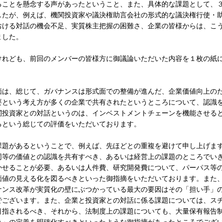
ることを懸念する声があったということ、また、具体的な課題として、
したが、例えば、機関投資家や議決権助言会社の形式的な議決権行使・
おける対話の機会不足、実質株主把握の困難さ、企業の皆様からは、こ
ました。
れども、前回のメンバーの皆様方に御議論いただいた内容を１枚の紙
は、総じて、ガバナンスは形式面での整備が進んだ、企業価値向上の
要という考え方が多くの企業で共有されたというところについて、認識
関投資家との対話というのは、インベストメントチェーンを機能させる
るという総じての評価をいただいております。
題があるということで、例えば、先ほどとの重複を避けて申し上げま
同等の価値との認識を共有すべき、あるいは経営上の課題のところでい
かせることが必要、あるいは人件費、研究開発費について、パーパス等
価値の見える化を図るべきといった御指摘をいただいております。また
ナンス改革が実質化の壁にぶつかっている最大の要因はその「担い手」
でございます。また、企業と投資家との対話に係る課題については、ス
目指されるべき、それから、法制度上の課題についても、大量保有報告