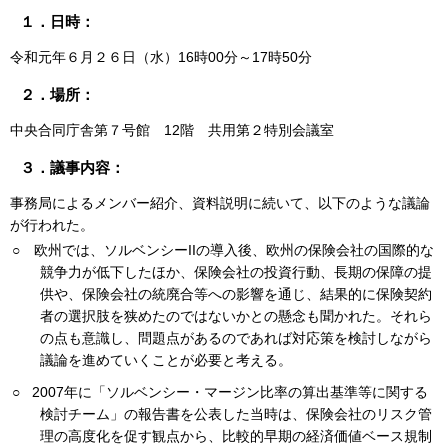
１．日時：
令和元年６月２６日（水）16時00分～17時50分
２．場所：
中央合同庁舎第７号館 12階 共用第２特別会議室
３．議事内容：
事務局によるメンバー紹介、資料説明に続いて、以下のような議論
が行われた。
○ 欧州では、ソルベンシーIIの導入後、欧州の保険会社の国際的な
競争力が低下したほか、保険会社の投資行動、長期の保障の提
供や、保険会社の統廃合等への影響を通じ、結果的に保険契約
者の選択肢を狭めたのではないかとの懸念も聞かれた。それら
の点も意識し、問題点があるのであれば対応策を検討しながら
議論を進めていくことが必要と考える。
○ 2007年に「ソルベンシー・マージン比率の算出基準等に関する
検討チーム」の報告書を公表した当時は、保険会社のリスク管
理の高度化を促す観点から、比較的早期の経済価値ベース規制