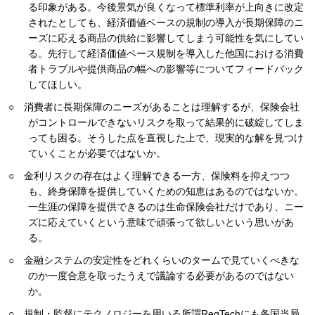
る印象がある。今後景気が良くなって標準利率が上向きに改定
されたとしても、経済価値ベースの規制の導入が長期保障のニ
ーズに応える商品の供給に影響してしまう可能性を気にしてい
る。先行して経済価値ベース規制を導入した他国における消費
者トラブルや提供商品の幅への影響等についてフィードバック
してほしい。
○ 消費者に長期保障のニーズがあることは理解するが、保険会社
がコントロールできないリスクを取って結果的に破綻してしま
っても困る。そうした点を直視した上で、現実的な解を見つけ
ていくことが必要ではないか。
○ 金利リスクの存在はよく理解できる一方、保険料を抑えつつ
も、終身保障を提供していくための知恵はあるのではないか。
一生涯の保障を提供できるのは生命保険会社だけであり、ニー
ズに応えていくという意味で頑張って欲しいという思いがあ
る。
○ 金融システムの安定性をどれくらいのタームで見ていくべきな
のか一度合意を取ったうえで議論する必要があるのではない
か。
○ 規制・監督にテクノロジーを用いる所謂RegTechにも各国当局