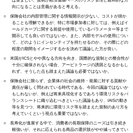
ば望ましい。規制が経済価値ベースのリスク管理と親和的な方
向になることは意義があると考える。
○ 保険会社の内部管理に関する情報開示が少ない。コストが掛か
ることも理解できるが、特に市場参加者に対しては、例えばイ
ールドカーブに関する前提や使用しているパラメーター等まで
開示しても良いのではないか。また、内部モデルの使用につい
て、どのようにインセンティブを持たせるのか、その際にどの
程度の期間をイメージするかを決めて議論した方が良い。
○ 米国がICSとやや異なる方向を向き、国際的な規制との整合性が
十分に確保されない場合、アービトラージの誘因となるかもし
れず、そうした点も踏まえた議論も必要ではないか。
○ 保険会社に限らず、企業体の社会の維持・発展に対する貢献や
責任が厳しく問われている時代である。今回の議論ではないか
もしれないが、例えば将来具現化するであろう環境リスクをバ
ランスシートに織り込むべきといった議論もあり、IAISの動き
等を見つつ、将来的に環境リスク等を踏まえた規制のあり方を
考えていくという視点も重要ではないか。
○ 長寿化が進展する中で、消費者の長期保障のニーズは引き続き
根強いが、それに応えられる商品の選択肢がやや減ってきてい