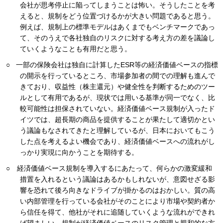
会社が思考停止に陥ってしまうことは怖い。そうしたことを考
えると、規制をどう位置づけるかが大きい問題であると思う。
例えば、規制上の標準モデルはあくまでもベンチマークであっ
て、そのうえで各社独自のリスクに対する考え方の差を議論し
ていくようなことも有用だと思う。
○ 一部の保険会社は独自に計算したESR等の経済価値ベースの指標
の開示を行っているところ、市場参加者の間での理解も進んで
きており、収益性（株主還元）や健全性を判断するためのツー
ルとして有用であるが、現状では用いる基準が同一でなく、比
較可能性は担保されていない。経済価値ベース規制が入ったド
イツでは、超長期の商品を提供することが果たして適切かとい
う議論もなされてきたと理解しているが、日本においてもこう
した点を考えるよい機会であり、経済価値ベースへの流れがし
っかり実現に向かうことを期待する。
○ 経済価値ベース規制を導入するにあたって、何らかの激変緩和
措置を入れるという議論はあるかもしれないが、意図せざる影
響を恐れて後ろ向きなドライブが掛かるのはおかしい。質の高
い内部管理を行っている会社がそのことにより市場や契約者か
ら信任を得て、他社がそれに追随していくような流れができれ