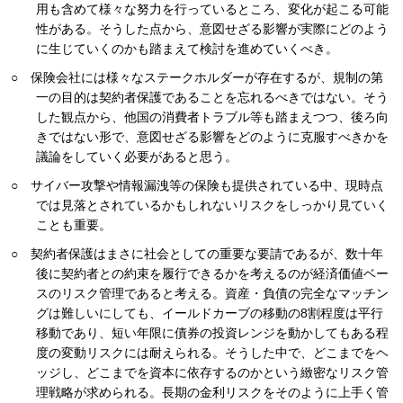
用も含めて様々な努力を行っているところ、変化が起こる可能
性がある。そうした点から、意図せざる影響が実際にどのよう
に生じていくのかも踏まえて検討を進めていくべき。
○ 保険会社には様々なステークホルダーが存在するが、規制の第
一の目的は契約者保護であることを忘れるべきではない。そう
した観点から、他国の消費者トラブル等も踏まえつつ、後ろ向
きではない形で、意図せざる影響をどのように克服すべきかを
議論をしていく必要があると思う。
○ サイバー攻撃や情報漏洩等の保険も提供されている中、現時点
では見落とされているかもしれないリスクをしっかり見ていく
ことも重要。
○ 契約者保護はまさに社会としての重要な要請であるが、数十年
後に契約者との約束を履行できるかを考えるのが経済価値ベー
スのリスク管理であると考える。資産・負債の完全なマッチン
グは難しいにしても、イールドカーブの移動の8割程度は平行
移動であり、短い年限に債券の投資レンジを動かしてもある程
度の変動リスクには耐えられる。そうした中で、どこまでをヘ
ッジし、どこまでを資本に依存するのかという緻密なリスク管
理戦略が求められる。長期の金利リスクをそのように上手く管