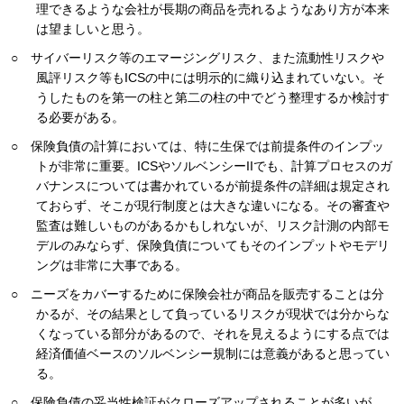
理できるような会社が長期の商品を売れるようなあり方が本来
は望ましいと思う。
○ サイバーリスク等のエマージングリスク、また流動性リスクや
風評リスク等もICSの中には明示的に織り込まれていない。そ
うしたものを第一の柱と第二の柱の中でどう整理するか検討す
る必要がある。
○ 保険負債の計算においては、特に生保では前提条件のインプッ
トが非常に重要。ICSやソルベンシーIIでも、計算プロセスのガ
バナンスについては書かれているが前提条件の詳細は規定され
ておらず、そこが現行制度とは大きな違いになる。その審査や
監査は難しいものがあるかもしれないが、リスク計測の内部モ
デルのみならず、保険負債についてもそのインプットやモデリ
ングは非常に大事である。
○ ニーズをカバーするために保険会社が商品を販売することは分
かるが、その結果として負っているリスクが現状では分からな
くなっている部分があるので、それを見えるようにする点では
経済価値ベースのソルベンシー規制には意義があると思ってい
る。
○ 保険負債の妥当性検証がクローズアップされることが多いが、