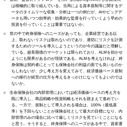
は積極的に取り組んでいる。当局による資本規制等に関するデ
ータのタイムリーな収集・分析は一つの例だが、AIやビッグデ
ータも用いつつ効率的・効果的な監督を行っていくよう早めの
投資を行っていくことは重要ではないか。
○ 世の中で終身保険へのニーズがあっても、企業経営である以
上、取れないリスクは取れないのであり、適切にリスクを計測
するためのツールを導入しようというのが今の議論だと理解し
ている。超長期債のマーケットは限られており、ALMを効かせ
ようにも限界があるのが現状である。ALMを考えなければ、終
身保険は契約者にとっても保険会社の利益の面でも良いものか
もしれないが、少し考え方を変えてみて、経済価値ベース規制
への移行が経営の仕方を考えるきっかけになってもよいのでは
ないか。
○ 生命保険会社の内部管理においては経済価値ベースの考え方を
既に導入し、商品戦略や投資戦略もそれを踏まえて進めてい
る。一方で、規制として導入される場合は、100%（最低基
準）を下回らないことが保険会社として最大の目標になり、内
部管理のみの場合に比べて厳しくリスクを見ていくことになる
と思う。そうすると、終身保障へのニーズがある中で、資産運