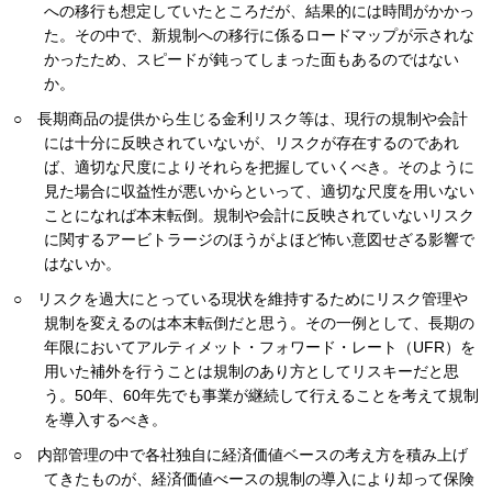
への移行も想定していたところだが、結果的には時間がかかっ
た。その中で、新規制への移行に係るロードマップが示されな
かったため、スピードが鈍ってしまった面もあるのではない
か。
○ 長期商品の提供から生じる金利リスク等は、現行の規制や会計
には十分に反映されていないが、リスクが存在するのであれ
ば、適切な尺度によりそれらを把握していくべき。そのように
見た場合に収益性が悪いからといって、適切な尺度を用いない
ことになれば本末転倒。規制や会計に反映されていないリスク
に関するアービトラージのほうがよほど怖い意図せざる影響で
はないか。
○ リスクを過大にとっている現状を維持するためにリスク管理や
規制を変えるのは本末転倒だと思う。その一例として、長期の
年限においてアルティメット・フォワード・レート（UFR）を
用いた補外を行うことは規制のあり方としてリスキーだと思
う。50年、60年先でも事業が継続して行えることを考えて規制
を導入するべき。
○ 内部管理の中で各社独自に経済価値ベースの考え方を積み上げ
てきたものが、経済価値べースの規制の導入により却って保険