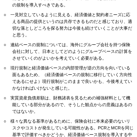
の規制を導入すべきである。
○ 一見対立しているように見える、経済価値と契約者ニーズに応
える商品の提供というのは共存できるものだと感じており、適
切な落としどころを探る努力は今後も続けていくことが大事だ
と思う。
○ 連結ベースの規制については、海外にグループ会社を持つ保険
会社に対して、日本としてどのようにグループベースの計算を
させていくのがよいかを考えていく必要がある。
○ 現行規制と経済価値ベースの内部管理が逆の方向を向いている
面もあるため、（経済価値ベースの規制に移行していく方向性
であるにせよ）現行規制がこのままで良いかも、今後考えてい
かなければいけないと感じた。
○ 実質資産負債差額は、財務諸表を見るための補強材料として機
能している部分があるので、そうした観点からの意義はあるの
ではないか。
○ 様々な異なる基準があるために、保険会社に本来必要のないリ
スクやコストが発生している可能性がある。PCRとMCRを同じ
基準で評価すべきかどうか、経済価値ベース規制を導入する中