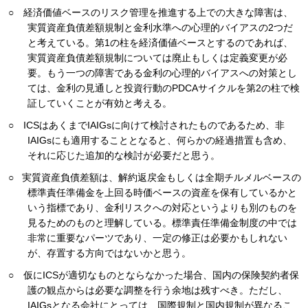
○ 経済価値ベースのリスク管理を推進する上での大きな障害は、
実質資産負債差額規制と金利水準への心理的バイアスの2つだ
と考えている。第1の柱を経済価値ベースとするのであれば、
実質資産負債差額規制については廃止もしくは定義変更が必
要。もう一つの障害である金利の心理的バイアスへの対策とし
ては、金利の見通しと投資行動のPDCAサイクルを第2の柱で検
証していくことが有効と考える。
○ ICSはあくまでIAIGsに向けて検討されたものであるため、非
IAIGsにも適用することとなると、何らかの経過措置も含め、
それに応じた追加的な検討が必要だと思う。
○ 実質資産負債差額は、解約返戻金もしくは全期チルメルベースの
標準責任準備金を上回る時価ベースの資産を保有しているかと
いう指標であり、金利リスクへの対応というよりも別のものを
見るためのものと理解している。標準責任準備金制度の中では
非常に重要なパーツであり、一定の修正は必要かもしれない
が、存置する方向ではないかと思う。
○ 仮にICSが適切なものとならなかった場合、国内の保険契約者保
護の観点からは必要な調整を行う余地は残すべき。ただし、
IAIGsとなる会社にとっては、国際規制と国内規制が異なるこ