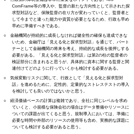
ComFrame等の導入や、監督の新たな方向性として示された探
求型対話など、保険監督の在り方が変わっていくと、監督者と
して今までと違った能力や資質が必要となるため、行政も早め
早めに準備すべきである。
○ 金融機関が持続的に成長しなければ健全性の確保も達成できな
いため、金融庁は「見える化と探求型対話」を通じて、パート
ナーとして金融機関の将来を考え、持続的な成長を後押しする
必要がある。「見える化と探求型対話」は第2の柱の監督者の
検証部分に含まれると思うが、具体的に資本に関する監督と関
連付けてどのように行っていくかも検討する必要がある。
○ 気候変動リスクに関して、行政として「見える化と探求型対
話」を進めるために、定性的、定量的なストレステストの導入
を検討しても良いのではないかと思う。
○ 経済価値ベースの計算は複雑であり、全社に同じレベルを求め
ていくと、小規模な保険会社の場合はデータ整備やリソースに
ついての課題が出てくると思う。規制導入においては、準備に
必要な時間や外部のリソースの使用等も含め、実務的な課題に
ついても検討する必要があると思う。