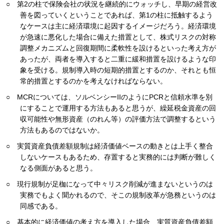
○ 第2の柱で保険会社の状況を継続的にウォッチし、早期の経営改
善を図っていくということであれば、第1の柱に抵触するよう
なケースは主に経済環境に起因するイメージだろう。経済環境
が急速に悪化した場合に備えた措置として、株式リスクの対称
調整メカニズムと回復期間に柔軟性を設けるといった考え方が
あったが、両者を導入すると二重に緩和措置を設けるような印
象を受ける。規制導入時の短期的措置とするのか、それとも恒
常的措置とするのかを考えなければならない。
○ MCRについては、ソルベンシーIIのようにPCRと信頼水準を別
にすることで運用する方法もあると思うが、繰延税金資産の回
収可能性や無形資産（のれん等）の評価方法で調整するという
方法もあるのではないか。
○ 実質資産負債差額規制は経済価値ベースの動きとは上手く整合
しないケースもあるため、存置すると実務的には判断が難しく
なる側面があると思う。
○ 現行規制が足枷になって中々リスク削減が進まないというのは
実務でもよく聞かれるので、そこの規制改革が急務というのは
同感である。
○ 基本的に経済価値の考え方を導入した場合、実質資産負債差額