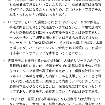
も経済価値で見るということだと思うが、経済価値では保険負
債がマイナスになることもあるため、デポジット・フロアを入
れる・入れないとの議論もあると思う。
○ UFRは甘いといった議論がこれまで出ているが、水準の問題と
手法の問題は切り分けて議論すべきではないか。市場で計測で
きない超長期の金利に何らかの前提を置くことは必要であり、
一つの手法としてUFRを用いることは考えられるのではない
か。一方で、UFRが3.5%前後というと現在の環境では高い水準
と感じるが、ハイパーインフレで金利が10％程度になった場合
は非常にコンサバティブな水準ということになる。
○ 内部モデルを維持するための金銭的、人材的リソースの面での
負担感は非常に重いが、標準モデルでの計算は業界全体の平均
なので、リスク管理の高度化の観点からは、保険会社独自のビ
ジネスモデル等を考慮した内部モデルを使用していくことは避
けられない道だと思う。結果として内部モデルで計算した方が
必要資本量が少なくなることは、保険会社に対するインセンテ
ィブであり、内部モデルを推進していくためには必要である。
○ これまでは、意図せざる影響があるから規制導入は慎重にすべ
きとの意見と、意図せざる影響があるからこそ早く導入すべき