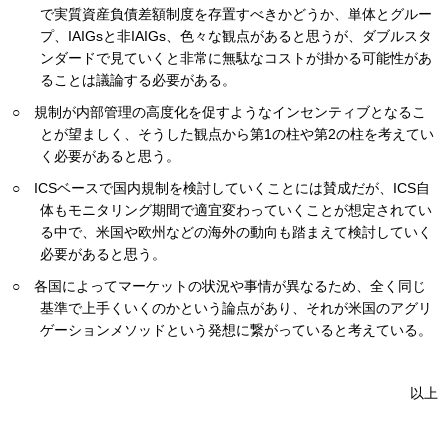
で実質資産負債差額制度を存置すべきかどうか、単体とグルー
プ、IAIGsと非IAIGs、色々な観点があると思うが、ダブルスタ
ンダードで見ていくと非常に無駄なコストが掛かる可能性があ
ることは議論する必要がある。
○ 規制が内部管理の高度化を促すようなインセンティブとなるこ
とが望ましく、そうした観点から第1の柱や第2の柱を考えてい
く必要があると思う。
○ ICSベースで国内規制を検討していくことには賛成だが、ICS自
体もモニタリング期間で適宜変わっていくことが想定されてい
る中で、米国や欧州などの海外の動向も踏まえて検討していく
必要があると思う。
○ 各国によってマーケットの状況や事情が異なるため、全く同じ
基準で上手くいくのかという論点があり、それが米国のアグリ
ゲーションメソッドという発想に繋がっていると考えている。
以上