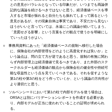
との意見がパラレルとなっている印象だが、いつまでも両論併
記的な議論を続けるべきではないと思う。経済価値ベースを導
入すると市場が振れると自分たちも振れてしまって困るという
意見があるが、その現象自体は事実であり、不安だから見ない
ほうがいいと言っていては、永遠にこの議論が続いてしまう。
「意図せざる影響」という言葉をどの観点で使うかを明確にし
ていったほうがよい。
○ 事務局資料にあった「経済価値ベースの規制へ移行した場合
に、保険会社の内部管理をどのように高度化すれば良いか」と
いう論点は、問の立て方が逆であると思う。規制の有無に関わ
らず内部管理上は経済価値で見るべきであり、また外部のステ
ークホルダーも経済価値の観点から保険会社の健全性や持続可
能な収益性という点を見ていくべきである。それを促すような
第1の柱や第3の柱をどう作っていくか、という議論の方向性が
より適切だと思う。
○ ソルベンシーⅡにおいて第1の柱で内部モデルを使う場合は、
ORSAとは別にバリデーションレポートを作成する必要があ
り、内部モデルが正当に使われていることの証明が求められ
る。