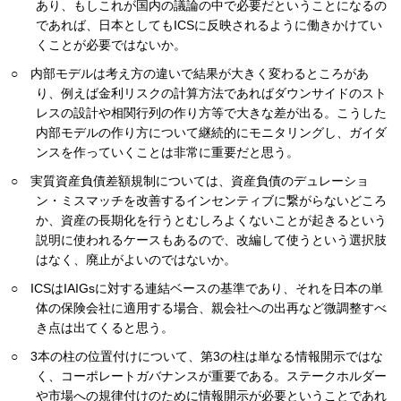
あり、もしこれが国内の議論の中で必要だということになるの
であれば、日本としてもICSに反映されるように働きかけてい
くことが必要ではないか。
○ 内部モデルは考え方の違いで結果が大きく変わるところがあ
り、例えば金利リスクの計算方法であればダウンサイドのスト
レスの設計や相関行列の作り方等で大きな差が出る。こうした
内部モデルの作り方について継続的にモニタリングし、ガイダ
ンスを作っていくことは非常に重要だと思う。
○ 実質資産負債差額規制については、資産負債のデュレーショ
ン・ミスマッチを改善するインセンティブに繋がらないどころ
か、資産の長期化を行うとむしろよくないことが起きるという
説明に使われるケースもあるので、改編して使うという選択肢
はなく、廃止がよいのではないか。
○ ICSはIAIGsに対する連結ベースの基準であり、それを日本の単
体の保険会社に適用する場合、親会社への出再など微調整すべ
き点は出てくると思う。
○ 3本の柱の位置付けについて、第3の柱は単なる情報開示ではな
く、コーポレートガバナンスが重要である。ステークホルダー
や市場への規律付けのために情報開示が必要ということであれ