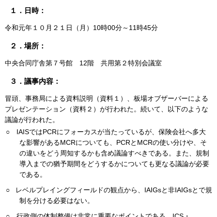
１．日時：
令和元年１０月２１日（月）10時00分～11時45分
２．場所：
中央合同庁舎第７号館 12階 共用第２特別会議室
３．議事内容：
冒頭、事務局による資料説明（資料１）、板場オブザーバーによる
プレゼンテーション（資料２）が行われた。続いて、以下のような
議論が行われた。
○ IAISではPCRにフォーカスが当たっているが、保険会社へ多大
な影響があるMCRについても、PCRとMCRの使い分けや、そ
の違いをどう周知するかも含め議論すべきである。また、規制
導入までの猶予期間をどうするかについても更なる議論が必要
である。
○ レベルプレイングフィールドの観点から、IAIGsと非IAIGsとで規
制を分ける必要はない。
○ 行政側の体制整備は非常に重要なポイントである。ICS・