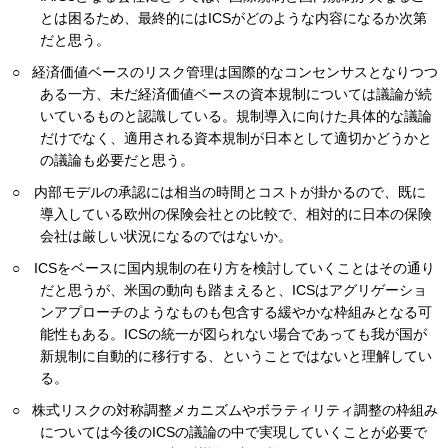
とは困るため、最終的にはICSがどのような内容になるか次第
だと思う。
○ 経済価値ベースのリスク管理は国際的なコンセンサスとなりつつ
ある一方、未だ経済価値ベースの資本規制については議論が続
いているものと認識している。規制導入に向けた具体的な議論
だけでなく、適用される資本規制が日本として適切かどうかと
の議論も必要だと思う。
○ 内部モデルの承認には相当の時間とコストが掛かるので、既に
導入している欧州の保険会社との比較で、相対的に日本の保険
会社は厳しい状況になるのではないか。
○ ICSをベースに国内規制の在り方を検討していくことはその通り
だと思うが、米国の動向も踏まえると、ICSはアグリゲーショ
ンアプローチのようなものも包含する緩やかな枠組みとなる可
能性もある。ICSの統一が図られない場合であっても我が国が
新規制に自動的に移行する、ということではないと理解してい
る。
○ 株式リスクの対称調整メカニズムやボラティリティ調整の枠組み
については今後のICSの議論の中で実現していくことが必要で