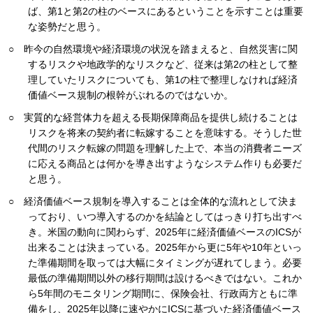
ば、第1と第2の柱のベースにあるということを示すことは重要
な姿勢だと思う。
○ 昨今の自然環境や経済環境の状況を踏まえると、自然災害に関
するリスクや地政学的なリスクなど、従来は第2の柱として整
理していたリスクについても、第1の柱で整理しなければ経済
価値ベース規制の根幹がぶれるのではないか。
○ 実質的な経営体力を超える長期保障商品を提供し続けることは
リスクを将来の契約者に転嫁することを意味する。そうした世
代間のリスク転嫁の問題を理解した上で、本当の消費者ニーズ
に応える商品とは何かを導き出すようなシステム作りも必要だ
と思う。
○ 経済価値ベース規制を導入することは全体的な流れとして決ま
っており、いつ導入するのかを結論としてはっきり打ち出すべ
き。米国の動向に関わらず、2025年に経済価値ベースのICSが
出来ることは決まっている。2025年から更に5年や10年といっ
た準備期間を取っては大幅にタイミングが遅れてしまう。必要
最低の準備期間以外の移行期間は設けるべきではない。これか
ら5年間のモニタリング期間に、保険会社、行政両方ともに準
備をし、2025年以降に速やかにICSに基づいた経済価値ベース