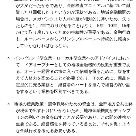
が大変だったからであり、金融検査マニュアルに基づいて融
資したり回収したりというのが現状である。地域金融機関の
場合は、メガバンクより人材の層が相対的に薄いため、失っ
たものを1、2年で取り戻せることはなく、5年、10年、15年
かけて取り戻していくための持続性が重要である。金融行政
も、ルールベースからプリンシプルベースへ持続的に転換を
していかなければならない。
○
インバウンド型企業・ローカル型企業へのアドバイスにおい
て、ドアオープナーとしての地域金融機関の役割が重要であ
る。オーナー経営者の懐に入って信頼を得るために、腹をす
えて人材力を高めることが必要であり、そのために、商品を
定型的に売る業務と、経営者のハートを掴んで経営の深い話
をするという業務を区別すべきである。
○
地域の産業政策・競争戦略のための資金は、全部地方公共団体
が税金で出すわけにいかないため、地域金融機関がディシプ
リンの利いたお金を出すことが必要であり、この間の連携が
重要である。経営感覚を持っている首長と、それを促すよう
な金融行政を考える必要がある。