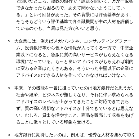
と聞いたところ、複数の銀行で「課題を聞いて、万が一返答
できなかったら困るので、あえて聞かないようにしてい
る。」という回答があった。その背景には評価基準があり、
そもそもどういう評価基準で各金融機関が中の人材を評価し
ているのかも、当局は見た方がいいと思う。
○
大企業には、例えばメガバンクや、コンサルティングファー
ム、投資銀行等から色々な情報が入ってくる一方で、中堅企
業以下になると、急激に質の高いサービスがもらえなくなる
環境になっている。もっと良いアドバイスがもらえれば劇的
に変わる企業はたくさんある。そういった中堅以下の企業に
アドバイスのできる人材を作っていかなければいけない。
○
本来、その機能を一番に担っていたのは地方銀行だと思うが、
社会や経済、ビジネスが難しくなり、それに伴い求められる
アドバイスのレベルが上がってきたことに対応できておら
ず、質の高い適切なアドバイスが十分できているとは思えな
い。むしろ、貸出を増やすこと、商品を販売して収益をあげ
ることに汲々としている印象を受ける。
○
地方銀行に期待したいのは、例えば、優秀な人材を集めて取引