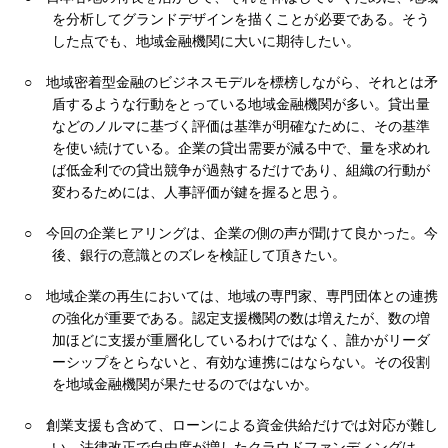
を分析してグランドデザインを描くことが必要である。そう
した点でも、地域金融機関に大いに期待したい。
○
地域密着型金融のビジネスモデルを標榜しながら、それとは矛
盾するような行動をとっている地域金融機関が多い。貸出量
などのノルマに基づく評価は基準が明確なために、その基準
を使い続けている。企業の貸出需要が減る中で、量を求めれ
ば低金利での貸出競争が過熱するだけであり、組織の行動が
変わるためには、人事評価が鍵を握ると思う。
○
今回の企業ヒアリングは、企業の側の声が聞けて良かった。今
後、銀行の意識とのズレを検証して頂きたい。
○
地域企業の再生においては、地域の専門家、専門団体との連携
の強化が重要である。認定支援機関の数は増えたが、数の増
加ほどに支援が重層化しているわけではなく、誰かがリーダ
ーシップをとらないと、有効な連携にはならない。その役割
を地域金融機関が果たせるのではないか。
○
創業支援も含めて、ローンによる資金供給だけでは対応が難し
い。法律改正で自由度が増したクラウドファンディングは、