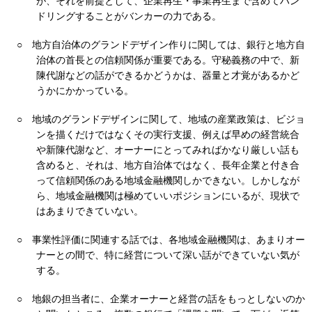
が、それを前提として、企業再生・事業再生まで含めてハン
ドリングすることがバンカーの力である。
○
地方自治体のグランドデザイン作りに関しては、銀行と地方自
治体の首長との信頼関係が重要である。守秘義務の中で、新
陳代謝などの話ができるかどうかは、器量と才覚があるかど
うかにかかっている。
○
地域のグランドデザインに関して、地域の産業政策は、ビジョ
ンを描くだけではなくその実行支援、例えば早めの経営統合
や新陳代謝など、オーナーにとってみればかなり厳しい話も
含めると、それは、地方自治体ではなく、長年企業と付き合
って信頼関係のある地域金融機関しかできない。しかしなが
ら、地域金融機関は極めていいポジションにいるが、現状で
はあまりできていない。
○
事業性評価に関連する話では、各地域金融機関は、あまりオー
ナーとの間で、特に経営について深い話ができていない気が
する。
○
地銀の担当者に、企業オーナーと経営の話をもっとしないのか