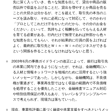
先に深く入っていき、色々な知恵を出して、貸出や商品の販
売以外で収益を上げることだ。貸出を増やすとか商品を売る
ことの大切さは分かるが、そこを超えて、取引先の本当のニ
ーズを汲み取り、それに必死になって対応して、そのかわり
「プロとしてこれだけ汗をかいたのだから、その分のお金を
ください」といって、気持ちよく報酬を払ってもらえる人材
を育てる必要がある。行内だけで無理であれば外部から色々
な知恵を出してもらい、それが結果的に行員の質を上げれば
よく、最終的に取引先とＷｉｎ－Ｗｉｎのビジネスができる
という関係を作ることをしなければならないと思う。
○
2003年6月の事務ガイドラインの改正によって、銀行は取引先
の本業に関与できるようになったが、それは、金融機関にい
る人材と情報ネットワークを地域のために活用するという強
いメッセージであった。しかしながら、金融機関は、不良債
権が重過ぎて、事業再生型ではなく収益の範囲内で不良債権
を処理することを優先したことや、金融検査マニュアル対応
や特別信用保証の導入もあり、リレバンをプリンシプルベー
スで考えられず、現場力は落ちていった。
○
現在、事業性評価に基づく融資や本業支援をすべきというメッ