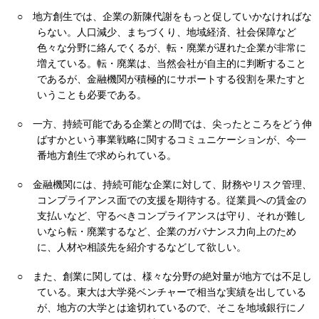
○
地方創生では、企業の新陳代謝をもっと促していかなければな
らない。人口減少、まちづくり、地域経済、社会保障など
色々な分野に絡んでくるが、転・廃業が遅れた企業が非常に
増えている。転・廃業は、当然会社が自主的に判断すること
であるが、金融機関が積極的にサポートする役割を果たすと
いうことも必要である。
○
一方、持続可能である企業との間では、尖ったところをどう伸
ばすかという事業戦略に関するコミュニケーションが、今一
番地方創生で求められている。
○
金融機関には、持続可能な企業に対して、財務やリスク管理、
コンプライアンス面での支援を期待する。従業員への賃金の
支払いなど、守るべきコンプライアンスは守り、それが難し
いなら転・廃業するなど、企業のガバナンス力向上のため
に、人材や相談先を紹介するなどして欲しい。
○
また、創業に関しては、様々な分野の絶対量が地方では不足し
ている。東大は大学発ベンチャーで相当な実績を出している
が、地方の大学とは途切れているので、そこを地域銀行にノ