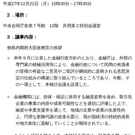
平成27年12月21日（月）15時30分～17時30分
２．場所：
中央合同庁舎第７号館 12階 共用第２特別会議室
３．議事内容：
牧島内閣府大臣政務官の挨拶
○
本年９月に公表した金融行政方針のとおり、金融庁は、外部の
専門家の積極活用等により、金融行政について民間の有識者
の皆様の有益なご意見やご批評が継続的に反映される意思決
定の仕組みの構築に取り組んでいるところであり、今般、そ
の一環として、本検討会議を設置した。
○
金融機関には、担保・保証に依存する融資姿勢を改め、取引先
企業の事業の内容や成長可能性などを適切に評価した上で、
融資や本業支援等を通じて、地域の企業や産業の生産性向
上、円滑な新陳代謝の促進を図り、我が国経済の持続的成長
や地方創生に貢献していくことが期待されている。