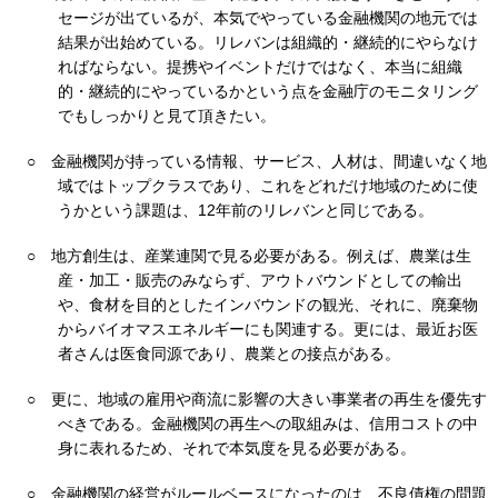
セージが出ているが、本気でやっている金融機関の地元では
結果が出始めている。リレバンは組織的・継続的にやらなけ
ればならない。提携やイベントだけではなく、本当に組織
的・継続的にやっているかという点を金融庁のモニタリング
でもしっかりと見て頂きたい。
○
金融機関が持っている情報、サービス、人材は、間違いなく地
域ではトップクラスであり、これをどれだけ地域のために使
うかという課題は、12年前のリレバンと同じである。
○
地方創生は、産業連関で見る必要がある。例えば、農業は生
産・加工・販売のみならず、アウトバウンドとしての輸出
や、食材を目的としたインバウンドの観光、それに、廃棄物
からバイオマスエネルギーにも関連する。更には、最近お医
者さんは医食同源であり、農業との接点がある。
○
更に、地域の雇用や商流に影響の大きい事業者の再生を優先す
べきである。金融機関の再生への取組みは、信用コストの中
身に表れるため、それで本気度を見る必要がある。
○
金融機関の経営がルールベースになったのは、不良債権の問題