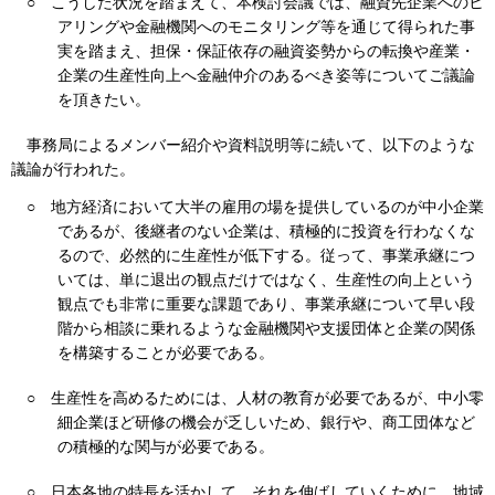
○
こうした状況を踏まえて、本検討会議では、融資先企業へのヒ
アリングや金融機関へのモニタリング等を通じて得られた事
実を踏まえ、担保・保証依存の融資姿勢からの転換や産業・
企業の生産性向上へ金融仲介のあるべき姿等についてご議論
を頂きたい。
事務局によるメンバー紹介や資料説明等に続いて、以下のような
議論が行われた。
○
地方経済において大半の雇用の場を提供しているのが中小企業
であるが、後継者のない企業は、積極的に投資を行わなくな
るので、必然的に生産性が低下する。従って、事業承継につ
いては、単に退出の観点だけではなく、生産性の向上という
観点でも非常に重要な課題であり、事業承継について早い段
階から相談に乗れるような金融機関や支援団体と企業の関係
を構築することが必要である。
○
生産性を高めるためには、人材の教育が必要であるが、中小零
細企業ほど研修の機会が乏しいため、銀行や、商工団体など
の積極的な関与が必要である。
○
日本各地の特長を活かして、それを伸ばしていくために、地域