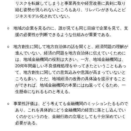
リスクを転嫁してしまうと事業再生や経営改善に真剣に取り
組む姿勢が見られないところもあり、リレバンがきちんとビ
ジネスモデル化されていない。
○
地域の企業を見るのに、誰が見ても同じ目線で企業を見て、支
援の必要性が判断できるような仕組みが重要である。
○
地方創生に関して地方自治体の話を聞くと、経済問題の理解が
進んでいない。経済の問題を地方自治体に伝えていくために
は、地域金融機関の役割は大きい。一方、地域金融機関は、
20何年間厳しい不良債権処理をやってきたということもあっ
て、地方創生に関しての意気込みや意識が高まっていないと
ころも多い。ただ、地域経済の改善の具体論を提示すること
ができれば、地域金融機関の本業にはね返ってくるため、一
生懸命になれるものと考える。
○
事業性評価は、どう考えても金融機関のミッションたるもので
あり、これを具体的にどう金融機関の経営に落とし込んでい
くのかというのを、金融行政の立場としても十分深めていく
必要がある。