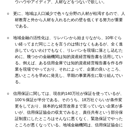
ウハウやアイディア、人材などをつないで欲しい。
○
更に、地域は人口減少で色々な分野の人材が枯渇するので、人
材教育と外から人材を入れるための壁を低くする努力が重要
である。
○
地域金融の活性化は、リレバンから始まりながら、10年ぐら
い経ってまだ同じことを言うのは情けなくもあるが、全く進
歩していないわけでもなく、リレバンを現場に落とし込むた
めに、幾つかの金融機関は知的資産経営報告書を活用してい
る。例えば、ある信用金庫では知的資産経営報告書を作る作
業を現場でやっており、それによって、企業の良いところ、
悪いところを早めに発見し、早期の事業再生に取り組んでい
る。
○
信用保証に関しては、現在約140万社が保証を使っているが、
100％保証が半分である。そのうち、18万社ぐらいが条件変
更をしており、抜本的な経営改善まで至っていない企業が多
いが、信用保証協会の収支でみると、責任共有という部分保
証制度にしたところはそんなに悪くなく、緊急保証でやった
ところが悪くなっている。地域金融機関は、信用保証協会に