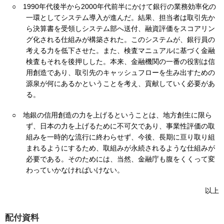
○
1990年代後半から2000年代前半にかけて銀行の業務効率化の
一環としてシステム導入が進んだ。結果、担当者は取引先か
ら決算書を受領しシステム部へ送付、融資評価をスコアリン
グ化される仕組みが構築された。このシステムが、銀行員の
考える力を低下させた。また、検査マニュアルに基づく金融
検査もそれを後押しした。本来、金融機関の一番の役割は信
用創造であり、取引先のキャッシュフローを生み出すための
源泉が何にあるかということを考え、貢献していく必要があ
る。
○
地銀の信用創造の力を上げるということは、地方創生に限ら
ず、日本の力を上げるために不可欠であり、事業性評価の取
組みを一時的な流行に終わらせず、今後、長期に亘り取り組
まれるようにするため、取組みが永続されるような仕組みが
必要である。そのためには、当然、金融庁も腹をくくって変
わっていかなければいけない。
以上
配付資料