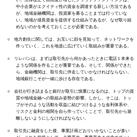
中小企業がエクイティ性の資金を調達する新しい方法である
が、地域金融機関は、投資家を募ることまでは行っていな
い。地域が成長資金を提供する仕組みであるが、なぜ取り組
めないのかを考えておくことが必要である。
○
地方創生に関しては、お互いに顔を見知って、ネットワークを
作っていく、これを地道に広げていく取組みが重要である。
○
リレバンは、まずは取引先から何かあったときに電話１本来る
ような関係を作ることが重要である。そして、関係ができた
ら、金融機関は、取引先に伴走していかなければならない。
地域銀行こそが一緒に歩ける存在である。
○
会社が行き詰まると銀行が取引に慎重になるのは、トップの資
質や地域金融への取組み姿勢の影響。しかし、そこは、トッ
プがそのような活動を収益に結びつけるような金利体系や、
リスクと金利の相関を自ら作っていくことで、取引先から遊
離しないようにしなければならない。
○
取引先に融資をした後、事業計画どおりいかないことが多い