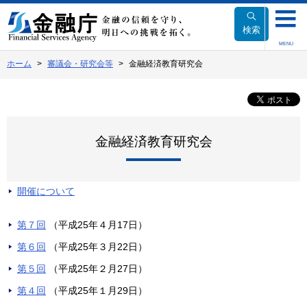
本
文
検索
へ
MENU
移
ホーム
審議会・研究会等
金融経済教育研究会
動
金融経済教育研究会
開催について
第７回
（平成25年４月17日）
第６回
（平成25年３月22日）
第５回
（平成25年２月27日）
第４回
（平成25年１月29日）