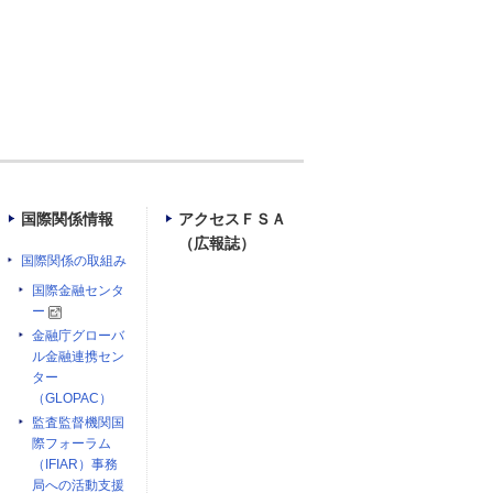
国際関係情報
アクセスＦＳＡ
（広報誌）
国際関係の取組み
国際金融センタ
ー
金融庁グローバ
ル金融連携セン
ター
（GLOPAC）
監査監督機関国
際フォーラム
（IFIAR）事務
局への活動支援