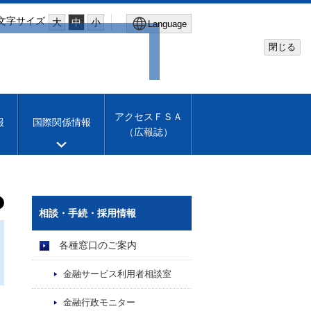
文字サイズ
大
中
小
Language
閉じる
Global Site
Financial Services Agency
アクセスＦＳＡ
報
国際関係情報
（広報誌）
Machine translation
English
相談・手続・採用情報
各種窓口のご案内
金融サービス利用者相談室
金融行政モニター