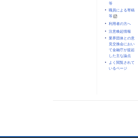
等
職員による寄稿
等
利用者の方へ
注意喚起情報
業界団体との意
見交換会におい
て金融庁が提起
した主な論点
よく閲覧されて
いるページ