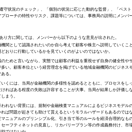
遵守状況のチェック」、「個別の状況に応じた動的な監督」、「ベスト
アプローチの特性やリスク、課題等については、事務局の説明にメンバ
あり方に関しては、メンバーから以下のような意見が出された。
融機関として認識されたいのか自ら考えて顧客や株主へ説明していくこ
明どおりに行動しているかを見ていくのがよいのではないか。
域のためと言いながら、実態では顧客の利益を重視せず自身の健全性や
が多い。顧客本位という経営理念を掲げている地域金融機関のビジネス
である。
ていくには、当局が金融機関の多様性を認めるとともに、プロセスをし
なければある程度の失敗は許容することが大事。当局が結果しか評価し
てしまう。
行われない背景には、規制や金融検査マニュアルによるビジネスモデル
いれば問題が起きても助けて貰えるというモラルハザードもあるのでは
査マニュアルのプリンシプル化、引き当て等のルールを経済合理的なも
、セーフティネットの見直し、リカバリープラン等の作成義務付け、市
有効ではないか。