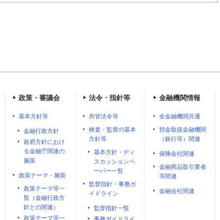
政策・審議会
法令・指針等
金融機関情報
基本方針等
所管法令等
全金融機関共通
検査・監督の基本
預金取扱金融機関
金融行政方針
方針等
（銀行等）関連
政府方針におけ
る金融庁関連の
基本方針・ディ
保険会社関連
施策
スカッションペ
金融商品取引業者
ーパー一覧
政策テーマ・施策
等関連
監督指針・事務ガ
政策テーマ等一
金融会社関連
イドライン
覧（金融行政方
針との関連）
監督指針一覧
政策テーマ等一
事務ガイドライ