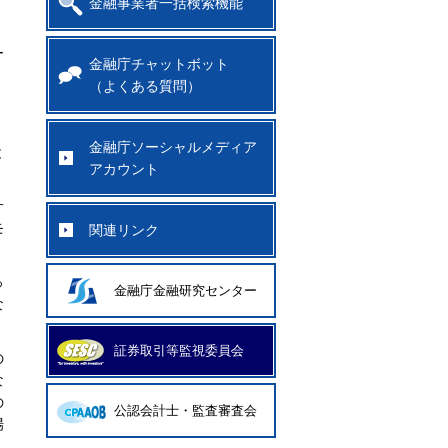
金融事業者一括検索機能
ー
金融庁チャットボット
（よくある質問）
金融庁ソーシャルメディア
と
アカウント
サ
モ
関連リンク
っ
金融庁金融研究センター
な
証券取引等監視委員会
の
な
の
公認会計士・監査審査会
場