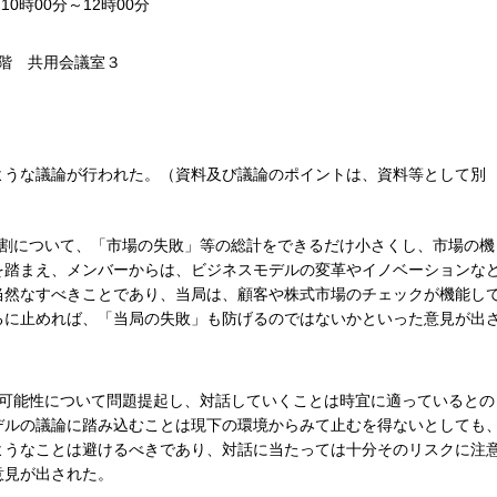
10時00分～12時00分
階 共用会議室３
ような議論が行われた。（資料及び議論のポイントは、資料等として別
割について、「市場の失敗」等の総計をできるだけ小さくし、市場の機
を踏まえ、メンバーからは、ビジネスモデルの変革やイノベーションな
当然なすべきことであり、当局は、顧客や株式市場のチェックが機能し
るに止めれば、「当局の失敗」も防げるのではないかといった意見が出
可能性について問題提起し、対話していくことは時宜に適っているとの
デルの議論に踏み込むことは現下の環境からみて止むを得ないとしても
ようなことは避けるべきであり、対話に当たっては十分そのリスクに注
意見が出された。