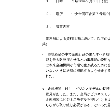
１．
日時
：
平成28年９月30日（金）
２．
場所
：
中央合同庁舎第７号館９
３．
議事内容
：
事務局による資料説明に続いて、以下の
掲）
○
市場経済の中で金融行政の果たすべき役
能を最大限発揮させるとの事務局の説明
は本来金融機関が市場で生き残るために
いないときに適切に機能するよう修正す
れた。
○
金融機関に対し、ビジネスモデルの持続
意見があった。また、当局がビジネスモ
金融機関にビジネスモデルを押し付ける
しながら取り組む必要がある、といった