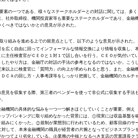
要素の一つである、様々なステークホルダーとの対話に関しては、多く
主、社外取締役、機関投資家等も重要なステークホルダーであり、金融
いくべきではないかとの意見が示された。
取り組みを進める上での留意点として、以下のような意見が示された。
署を広く自由に回ってインフォーマルな情報交換により情報を収集し、
とに主任検査官がＣＥＯと１対１で話し合いを行う。ＣＥＯが気付いて
うしたやり方は、金融庁の対話の手法の参考となるのではないか。こう
従来以上に検査官に「質問力」の向上が求められると思う。また、金融
ＰＤＣＡの回し方・人事考課等をしっかり把握して、金融機関のカルチ
。
の意見を収集する際、第三者のベンダーを使って非公式に収集する手法
か。
金融機関の具体的な悩みを一つ一つ解きほぐしていくことが重要。例え
シップバンキングに取り組めなかった背景には、
現実には収益基盤を
り組みにくかった。
規制が業態別に行われているため、顧客目線のサ
に対して、本来金融機関の職員が経営者の片腕となってビジネスプラン
がかつてより劣化している。
業務の中核となるべき支店の営業課長ク