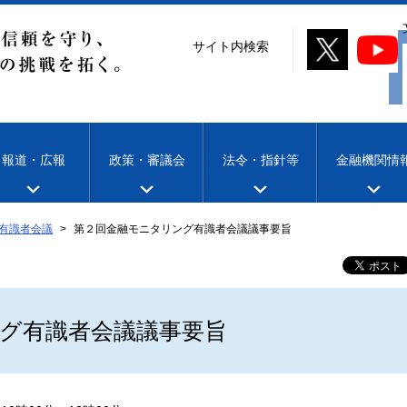
サイト内検索
報道・広報
政策・審議会
法令・指針等
金融機関情
有識者会議
第２回金融モニタリング有識者会議議事要旨
グ有識者会議議事要旨