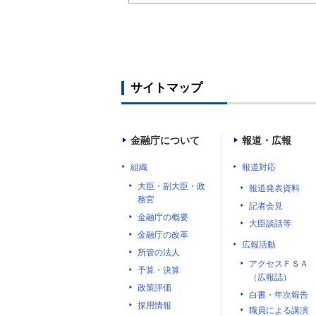
サイトマップ
金融庁について
報道・広報
組織
報道対応
大臣・副大臣・政
報道発表資料
務官
記者会見
金融庁の概要
大臣談話等
金融庁の改革
広報活動
所管の法人
アクセスＦＳＡ
予算・決算
（広報誌）
政策評価
白書・年次報告
採用情報
職員による講演