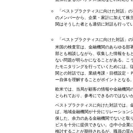
○
「ベストプラクティスに向けた対話」の
のメンバーから、企業・家計に加えて株
関はそうした者とも適切に対話も行って
○
「ベストプラクティスに向けた対話」の
米国の検査官は、金融機関のあらゆる部
部とも相談しながら、収集した情報をも
ない問題が明らかになることがある。こ
たモニタリングを行っていくためには、
関との対話では、業績考課・目標設定・
ー自体を理解することがポイントとなる
欧米では、当局が顧客の情報や金融機関
とられており、参考にできるのではない
ベストプラクティスに向けた対話では、
ば、地域金融機関が十分にリレーション
保した、余力のある金融機関でないと取
ビスを十分に提供できない。
中小企業
検討することが期待されるが、職員の質