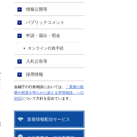
情報公開等
パブリックコメント
申請・届出・照会
オンライン行政手続
入札公告等
ど
採用情報
て
金融庁の行政相談においては、
「業務の範
さ
囲や程度を明らかに超える苦情相談」への
対応
について方針を定めています。
、
新着情報配信サービス
意