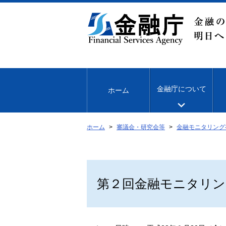
本
文
へ
移
動
金融庁について
ホーム
ホーム
審議会・研究会等
金融モニタリング
第２回金融モニタリン