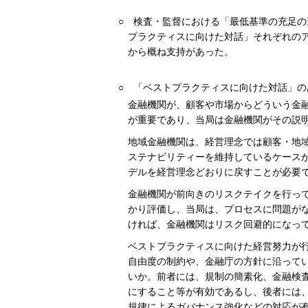
○
検査・監督における「最低基準の充足の
プラクティスに向けた対話」それぞれの
から概ね支持があった。
○
「ベストプラクティスに向けた対話」の
金融機関が、顧客や市場からどういう金
が重要であり、当局は金融機関がその説
地域金融機関は、経営理念では顧客・地
ステナビリティーを維持しているケース
デルを経営理念どおりに戻すことが必要
金融機関が前向きのリスクテイクを行っ
かり評価し、当局は、プロセスに問題が
ければ、金融機関はリスク回避的になっ
ベストプラクティスに向けた経営努力が
自由度の制約や、金融庁の方針に沿って
いか。前者には、規制の簡素化、金融検
にすること等が有効であるし、後者には
規律によるガバナンス強化などの対応が