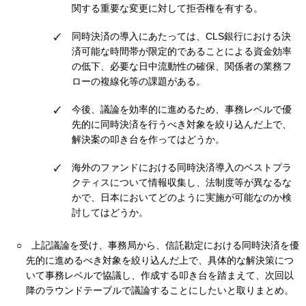
関する重要な変更に対して拒否権を有する。
同時決済の導入にあたっては、CLS銀行における決
済可能な時間帯が限定的であることによる資金効率
の低下、必要な日中流動性の確保、関係者の業務フ
ローの複線化等の課題がある。
今後、議論を効率的に進めるため、事務レベルで優
先的に同時決済を行うべき対象を絞り込んだ上で、
解決案の叩き台を作ってはどうか。
海外のファンドにおける同時決済導入のベストプラ
クティスについて情報収集し、法制度等が異なるな
かで、日本においてどのように実施が可能なのか検
討してはどうか。
○
上記議論を受け、事務局から、信託勘定における同時決済を優
先的に進めるべき対象を絞り込んだ上で、具体的な解決策につ
いて事務レベルで協議し、作成する叩き台を踏まえて、次回以
降のラウンドテーブルで議論することにしたいと取りまとめ。