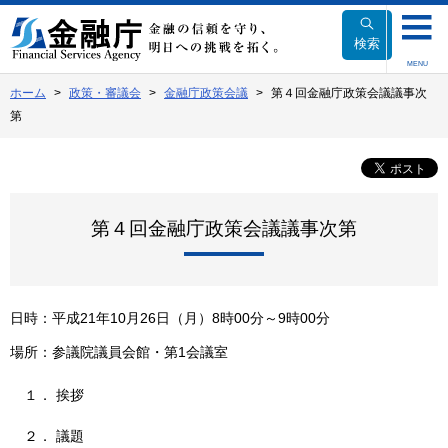
本
文
検索
へ
MENU
移
ホーム
政策・審議会
金融庁政策会議
第４回金融庁政策会議議事次
動
第
第４回金融庁政策会議議事次第
日時：平成21年10月26日（月）8時00分～9時00分
場所：参議院議員会館・第1会議室
１． 挨拶
２． 議題