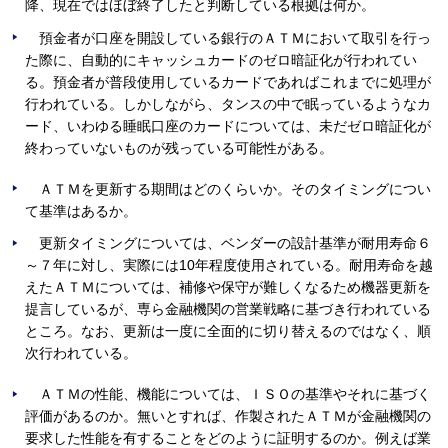
降、現在ではほぼ終了したと判断している根拠は何か。
預金者が口座を開設している銀行のＡＴＭにおいて取引を行っ
た際に、自動的にキャッシュカードのゼロ暗証化が行われてい
る。預金者が普段使用しているカードであればこれまでに処理が
行われている。しかしながら、タンスの中で眠っているようなカ
ード、いわゆる睡眠口座のカードについては、未だゼロ暗証化が
終わっていないものが残っている可能性がある。
ＡＴＭを更新する期間はどのくらいか。そのタイミングについ
て基準はあるか。
更新タイミングについては、ベンダーの設計基準が耐用寿命６
～７年に対し、実際には10年程度使用されている。耐用寿命を越
えたＡＴＭについては、補修や保守が難しくなるため機器更新を
提言しているが、専ら金融機関の営業戦略に基づき行われている
ところ。なお、更新は一度に全面的に切り替えるのではなく、順
次行われている。
ＡＴＭの性能、機能については、ＩＳＯの基準やそれに基づく
評価があるのか。無いとすれば、作製されたＡＴＭが金融機関の
要求した性能を有することをどのように証明するのか。例えば業