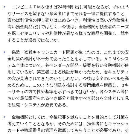
コンビニＡＴＭを使えば24時間引出し可能となるが、そのよう
なサービスを望まない預金者にまでそれを一律に提供すること、
言わば利便性の押し売りは止めるべき。利便性は高いが危険性も
高い預金商品だけではなく、今後は、金融機関が預金者のニーズ
を探しセキュリティや利便性が異なる様々な商品を開発し、競争
することが必要ではないか。
偽造・盗難キャッシュカード問題が生じたのは、これまでの安
全対策の検討が不十分であったことを示している。ＡＴＭやシス
テム全体について、各ベンダーが開発・提案を行い金融機関が使
用しているが、第三者による検証が無かったため、セキュリティ
の穴が見逃されてきたのかもしれない。今後は安全のレベルを高
めるために、このような問題を検討する専門組織を構築し、セキ
ュリティの方向性や基準を示すべきではないか。各システム等に
おいて最低限守られるべき部分と競争すべき部分を全体として見
る組織・システムが必要である。
金融機関としては、今後犯罪を減らすことを目的として対策を
考えていくこととなるが、そのためには、預金者にもキャッシュ
カードや暗証番号の管理を徹底してもらうことが必要であり、そ