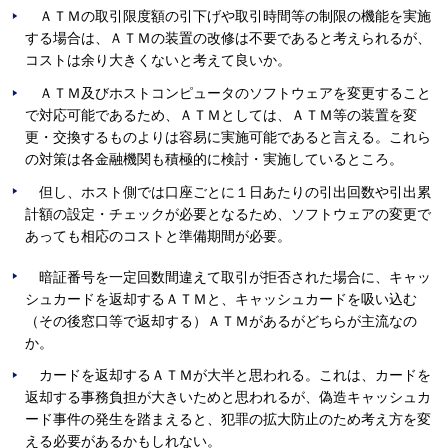
ＡＴＭの取引限度額の引下げや取引時間等の制限の機能を実施
する場合は、ＡＴＭの装置の改修は不要であると考えられるが、
コストは余り大きくないと考えて良いか。
ＡＴＭ及びホストコンピュータのソフトウェアを変更すること
で対応可能であるため、ＡＴＭとしては、ＡＴＭ等の装置を変
更・交換するものよりは容易に実施可能であると言える。これら
の対策は各金融機関も積極的に検討・実施しているところ。
但し、ホスト側では口座ごとに１日あたりの引出回数や引出累
計額の設定・チェックが必要となるため、ソフトウェアの変更で
あっても相応のコストと準備期間が必要。
暗証番号を一定回数間違えて取引が拒否された場合に、キャッ
シュカードを返却するＡＴＭと、キャッシュカードを吸い込む
（その後窓口等で返却する）ＡＴＭがあるがどちらが主流なの
か。
カードを返却するＡＴＭが大半と思われる。これは、カードを
返却する事務負担が大きいためと思われるが、偽造キャッシュカ
ード事件の発生を踏まえると、犯罪の拡大防止のため考え方を変
える必要があるかもしれない。