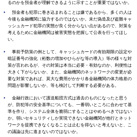
るのかを預金者が理解できるように示すことが重要ではないか。
預金者も犯罪に巻き込まれることは嫌であるから、多くの人は
今後も金融機関に協力するのではないか。未だ偽造及び盗難キャ
ッシュカード犯罪の実態が良く分からない点があるので、対策を
考えるために金融機関は被害実態を把握して公表を行ってほし
い。
事前予防策の例として、キャッシュカードの有効期限の設定や
暗証番号の強化（桁数の増加やひらがな等の導入）等の様々な対
策が言われるが、その対策は本当に必要・有効なのか、利便性は
大きく下がらないか、また、金融機関のネットワークの変更が必
要な対策であれば、莫大な費用がかかり各金融機関の体力格差の
問題が影響しないか、等も検討して判断する必要がある。
金融行政において護送船団方式は過去のものになったと思う
が、防犯等の安全基準についても、一番弱いところに合わせて基
準を作り、システム全体を脆弱にすることはやめるべきではない
か。弱いセキュリティしか実現できない金融機関が他行とネット
ワークを提携できなくなることは止むを得ないと考えないと、こ
の議論は先に進まないのではないか。