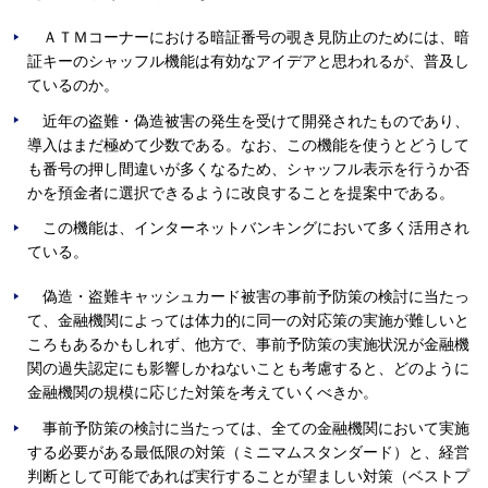
ＡＴＭコーナーにおける暗証番号の覗き見防止のためには、暗
証キーのシャッフル機能は有効なアイデアと思われるが、普及し
ているのか。
近年の盗難・偽造被害の発生を受けて開発されたものであり、
導入はまだ極めて少数である。なお、この機能を使うとどうして
も番号の押し間違いが多くなるため、シャッフル表示を行うか否
かを預金者に選択できるように改良することを提案中である。
この機能は、インターネットバンキングにおいて多く活用され
ている。
偽造・盗難キャッシュカード被害の事前予防策の検討に当たっ
て、金融機関によっては体力的に同一の対応策の実施が難しいと
ころもあるかもしれず、他方で、事前予防策の実施状況が金融機
関の過失認定にも影響しかねないことも考慮すると、どのように
金融機関の規模に応じた対策を考えていくべきか。
事前予防策の検討に当たっては、全ての金融機関において実施
する必要がある最低限の対策（ミニマムスタンダード）と、経営
判断として可能であれば実行することが望ましい対策（ベストプ