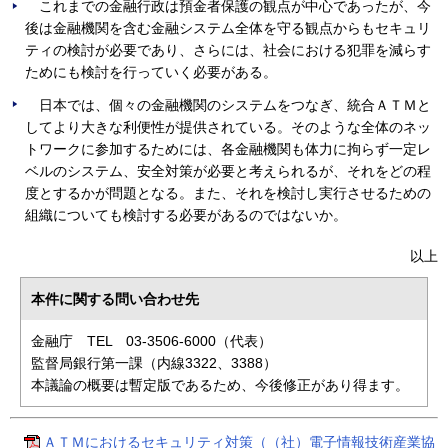
これまでの金融行政は預金者保護の観点が中心であったが、今
後は金融機関を含む金融システム全体を守る観点からもセキュリ
ティの検討が必要であり、さらには、社会における犯罪を減らす
ためにも検討を行っていく必要がある。
日本では、個々の金融機関のシステムをつなぎ、統合ＡＴＭと
してより大きな利便性が提供されている。そのような全体のネッ
トワークに参加するためには、各金融機関も体力に拘らず一定レ
ベルのシステム、安全対策が必要と考えられるが、それをどの程
度とするかが問題となる。また、それを検討し実行させるための
組織についても検討する必要があるのではないか。
以上
本件に関する問い合わせ先
金融庁 TEL 03-3506-6000（代表）
監督局銀行第一課（内線3322、3388）
本議論の概要は暫定版であるため、今後修正があり得ます。
ＡＴＭにおけるセキュリティ対策（（社）電子情報技術産業協