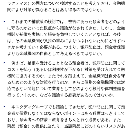
ラクティス）の両方について検討することを考えており、金融機
関により対策が異なることはあり得るのではないか。
これまでの補償策の検討では、被害にあった預金者をどのよう
に守るのかといった観点から議論がなされてきた。しかし、金融
機関が補償を実施して損失を負担していくこととなれば、今後
は、その金融機関が負担の重みによりつぶれないためにどうすべ
きかを考えていく必要がある。つまり、犯罪防止は、預金者保護
よりも金融機関の自衛として考えるべきではないか。
例えば、補償を受けることとなる預金者は、犯罪防止に関して
コストを払う（あるいは利便性が下がる）対策を受け入れて金融
機関に協力するのか、またそれを踏まえて、金融機関は自分を守
るためどのような対策を行うのか、さらに個別の金融機関では対
応できない問題について業界としてどのような検討や体制整備を
行っていくのか、などを議論する必要があるのではないか。
本スタディグループでも議論してきたが、犯罪防止に関して預
金者が留意しなくてはならないポイントはある程度はっきりして
おり、預金者への啓蒙・教育をきちんと行う必要がある。また、
商品（預金）の提供に当たり、当該商品にどのくらいリスクがあ