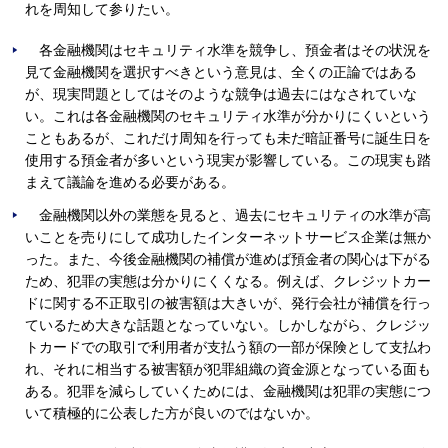
れを周知して参りたい。
各金融機関はセキュリティ水準を競争し、預金者はその状況を
見て金融機関を選択すべきという意見は、全くの正論ではある
が、現実問題としてはそのような競争は過去にはなされていな
い。これは各金融機関のセキュリティ水準が分かりにくいという
こともあるが、これだけ周知を行っても未だ暗証番号に誕生日を
使用する預金者が多いという現実が影響している。この現実も踏
まえて議論を進める必要がある。
金融機関以外の業態を見ると、過去にセキュリティの水準が高
いことを売りにして成功したインターネットサービス企業は無か
った。また、今後金融機関の補償が進めば預金者の関心は下がる
ため、犯罪の実態は分かりにくくなる。例えば、クレジットカー
ドに関する不正取引の被害額は大きいが、発行会社が補償を行っ
ているため大きな話題となっていない。しかしながら、クレジッ
トカードでの取引で利用者が支払う額の一部が保険として支払わ
れ、それに相当する被害額が犯罪組織の資金源となっている面も
ある。犯罪を減らしていくためには、金融機関は犯罪の実態につ
いて積極的に公表した方が良いのではないか。