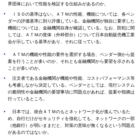
界団体において性能を検証する仕組みがあるのか。
ＩＳＯの基準はない。ＡＴＭの性能、機能については、各ベン
ダーの評価基準に則り評価している。金融機関が独自に要求した
機能については、金融機関自身が確認している。なお、防犯に関
しては、ＡＴＭの筐体（外枠部分）について日本自動販売機工業
会が示している基準があり、それに従っている。
ＡＴＭの機能や性能の要件を選択する場合、ベンダー側から提
案を行うことが多いのか、それとも金融機関から要望を示される
ことが多いのか。
注文者である金融機関が機能や性能、コストパフォーマンス等
も考慮しながら決定している。ベンダーとしては、現行システム
の脆弱性や金融機関の要望事項に問題点があれば、提案や指摘は
行っているところ。
日本では、統合ＡＴＭのもとネットワーク化が進んでいるた
め、自行だけがセキュリティを強化しても、ネットワークの一部
（他銀行）が弱いままだと、対策の意味が無くなるという問題点
があるのではないか。