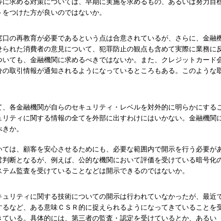
等に求める対策については、早期に実施を求めるもの、あるいは努力目
トをつけた方が良いのではないか。
窓口の再教育が必要であるという点は合意されているが、さらに、金融
せられた消費者の意見について、犯罪防止の観点も含めて実際に業務に
ついても、金融機関に求めるべきではないか。また、クレジットカード
分の取引情報が通知されるようになっているところもある。このような
。
て、各金融機関が自らのセキュリティ・レベルを対外的に明らかにする
ュリティに関する情報の全てを外部に出すわけにはいかない。金融機関
べきか。
いては、顧客を安心させるためにも、必要な範囲内で開示を行う必要が
営判断となるが、例えば、公的な機関において評価を受けている暗号化
ステム監査を受けていることなどは開示できるのではないか。
キュリティに関する技術についての開示は行われていなかったが、最近
するなど、ある意味ＣＳＲ的に捉えられるようになってきていることを
きている。具体的には、第三者の監査・認定を受けているとか、あるい