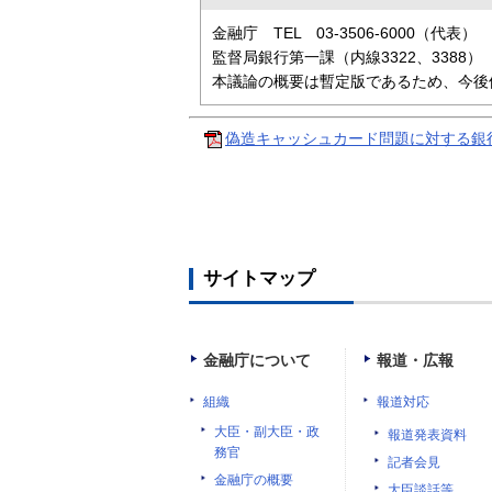
金融庁 TEL 03-3506-6000（代表）
監督局銀行第一課（内線3322、3388）
本議論の概要は暫定版であるため、今後
偽造キャッシュカード問題に対する銀行
サイトマップ
金融庁について
報道・広報
組織
報道対応
大臣・副大臣・政
報道発表資料
務官
記者会見
金融庁の概要
大臣談話等