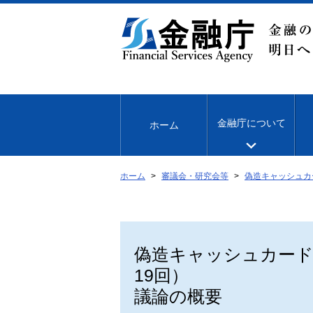
本
文
へ
移
動
金融庁について
ホーム
ホーム
審議会・研究会等
偽造キャッシュカ
偽造キャッシュカー
19回）
議論の概要