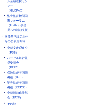
ル金融連携セン
ター
（GLOPAC）
監査監督機関国
際フォーラム
（IFIAR）事務
局への活動支援
国際基準設定主体
等の公表資料等
金融安定理事会
（FSB）
バーゼル銀行監
督委員会
（BCBS）
保険監督者国際
機構（IAIS）
証券監督者国際
機構（IOSCO）
金融活動作業部
会（FATF）
その他