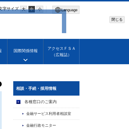
文字サイズ
大
中
小
Language
閉じる
Global Site
Financial Services Agency
アクセスＦＳＡ
報
国際関係情報
（広報誌）
Machine translation
English
相談・手続・採用情報
各種窓口のご案内
金融サービス利用者相談室
金融行政モニター