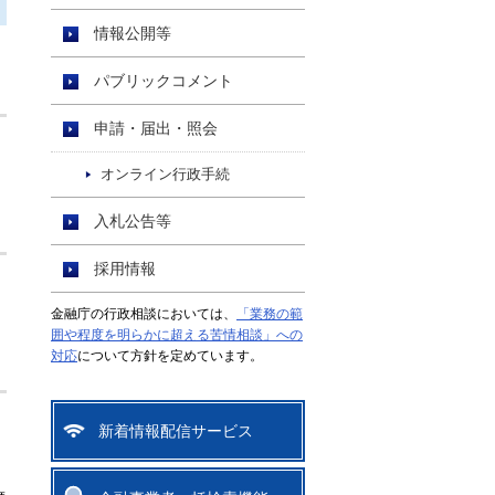
情報公開等
パブリックコメント
申請・届出・照会
オンライン行政手続
入札公告等
採用情報
金融庁の行政相談においては、
「業務の範
囲や程度を明らかに超える苦情相談」への
対応
について方針を定めています。
新着情報配信サービス