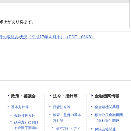
修正があり得ます。
の取組み状況（平成17年４月末）（PDF：63KB）
政策・審議会
法令・指針等
金融機関情報
基本方針等
所管法令等
全金融機関共通
検査・監督の基本
預金取扱金融機関
金融行政方針
方針等
（銀行等）関連
政府方針におけ
る金融庁関連の
基本方針・ディ
保険会社関連