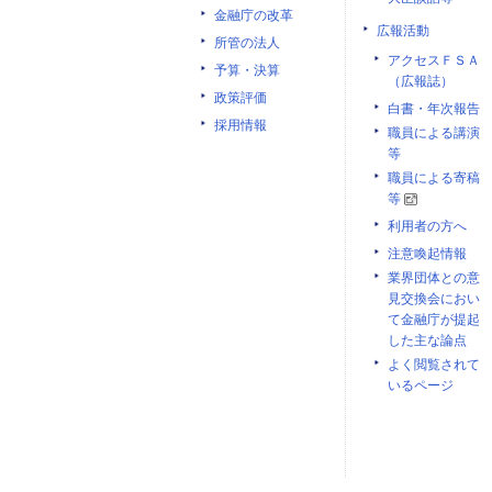
金融庁の改革
広報活動
所管の法人
アクセスＦＳＡ
予算・決算
（広報誌）
政策評価
白書・年次報告
採用情報
職員による講演
等
職員による寄稿
等
利用者の方へ
注意喚起情報
業界団体との意
見交換会におい
て金融庁が提起
した主な論点
よく閲覧されて
いるページ