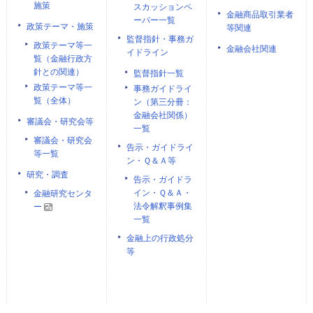
施策
スカッションペ
金融商品取引業者
ーパー一覧
政策テーマ・施策
等関連
監督指針・事務ガ
政策テーマ等一
金融会社関連
イドライン
覧（金融行政方
針との関連）
監督指針一覧
政策テーマ等一
事務ガイドライ
覧（全体）
ン（第三分冊：
金融会社関係）
審議会・研究会等
一覧
審議会・研究会
告示・ガイドライ
等一覧
ン・Ｑ＆Ａ等
研究・調査
告示・ガイドラ
イン・Ｑ＆Ａ・
金融研究センタ
法令解釈事例集
ー
一覧
金融上の行政処分
等