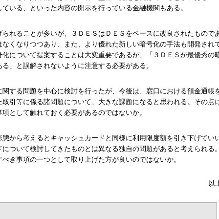
している、といった内容の開示を行っている金融機関もある。
げられることが多いが、３ＤＥＳはＤＥＳをベースに改良されたもので
はなくなりつつあり、また、より優れた新しい暗号化の手法も開発され
号化について提案することは大変重要であるが、「３ＤＥＳが最優秀の
ある」と誤解されないように注意する必要がある。
に関する問題を中心に検討を行ったが、今後は、窓口における預金通帳
た取引等に係る諸問題について、大きな課題になると思われる。その点
事項として触れておく必要があるのではないか。
形態から考えるとキャッシュカードと同様に利用限度額を引き下げてい
ドについて検討してきたものとは異なる独自の問題があると考えられる
すべき事項の一つとして取り上げた方が良いのではないか。
以