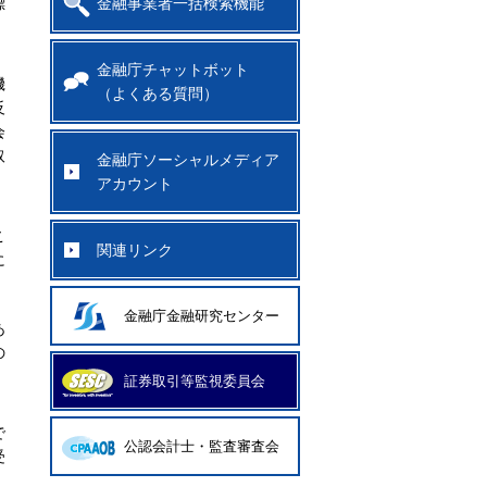
標
金融事業者一括検索機能
金融庁チャットボット
機
（よくある質問）
反
会
取
金融庁ソーシャルメディア
アカウント
こ
関連リンク
に
金融庁金融研究センター
あ
の
証券取引等監視委員会
で
公認会計士・監査審査会
受