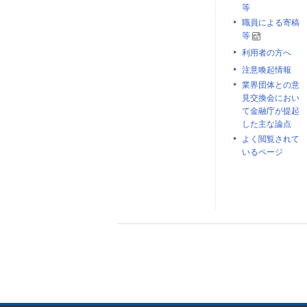
等
職員による寄稿
等
利用者の方へ
注意喚起情報
業界団体との意
見交換会におい
て金融庁が提起
した主な論点
よく閲覧されて
いるページ