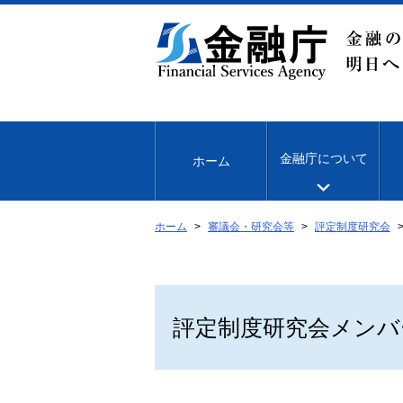
本
文
へ
移
動
金融庁について
ホーム
ホーム
審議会・研究会等
評定制度研究会
評定制度研究会メンバ