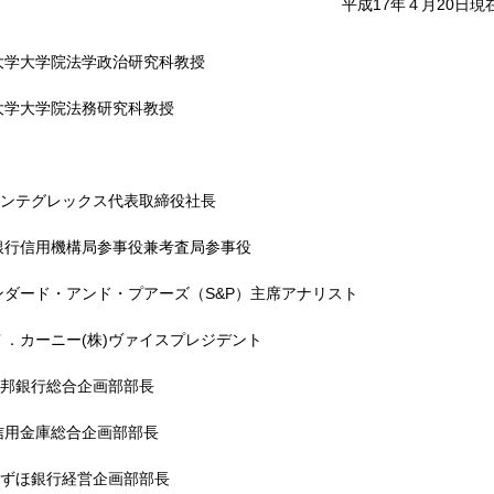
平成17年４月20日現
大学大学院法学政治研究科教授
大学大学院法務研究科教授
)インテグレックス代表取締役社長
銀行信用機構局参事役兼考査局参事役
ンダード・アンド・プアーズ（S&P）主席アナリスト
Ｔ．カーニー(株)ヴァイスプレジデント
)東邦銀行総合企画部部長
信用金庫総合企画部部長
)みずほ銀行経営企画部部長