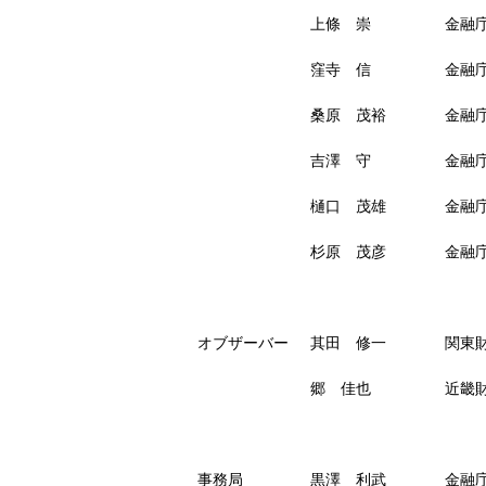
上條 崇
金融
窪寺 信
金融
桑原 茂裕
金融
吉澤 守
金融
樋口 茂雄
金融
杉原 茂彦
金融
オブザーバー
其田 修一
関東
郷 佳也
近畿
事務局
黒澤 利武
金融