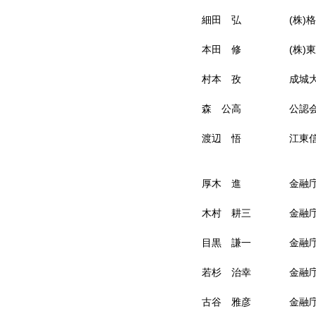
細田 弘
(株)
本田 修
(株
村本 孜
成城
森 公高
公認
渡辺 悟
江東
厚木 進
金融
木村 耕三
金融
目黒 謙一
金融
若杉 治幸
金融
古谷 雅彦
金融