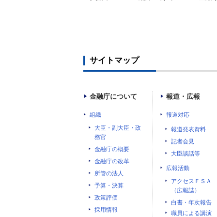
サイトマップ
金融庁について
報道・広報
組織
報道対応
大臣・副大臣・政
報道発表資料
務官
記者会見
金融庁の概要
大臣談話等
金融庁の改革
広報活動
所管の法人
アクセスＦＳＡ
予算・決算
（広報誌）
政策評価
白書・年次報告
採用情報
職員による講演