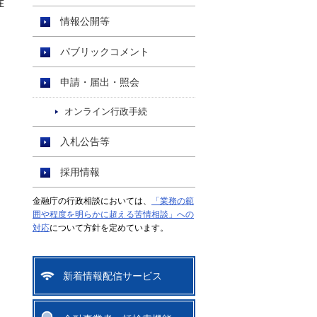
在
情報公開等
パブリックコメント
申請・届出・照会
オンライン行政手続
入札公告等
採用情報
金融庁の行政相談においては、
「業務の範
囲や程度を明らかに超える苦情相談」への
対応
について方針を定めています。
新着情報配信サービス