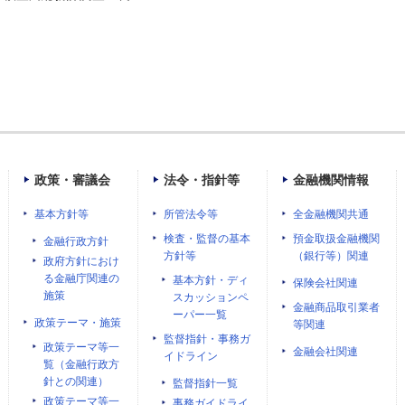
政策・審議会
法令・指針等
金融機関情報
基本方針等
所管法令等
全金融機関共通
検査・監督の基本
預金取扱金融機関
金融行政方針
方針等
（銀行等）関連
政府方針におけ
る金融庁関連の
基本方針・ディ
保険会社関連
施策
スカッションペ
金融商品取引業者
ーパー一覧
政策テーマ・施策
等関連
監督指針・事務ガ
政策テーマ等一
金融会社関連
イドライン
覧（金融行政方
針との関連）
監督指針一覧
政策テーマ等一
事務ガイドライ