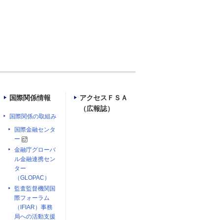
国際関係情報
アクセスＦＳＡ
（広報誌）
国際関係の取組み
国際金融センタ
ー
金融庁グローバ
ル金融連携セン
ター
（GLOPAC）
監査監督機関国
際フォーラム
（IFIAR）事務
局への活動支援