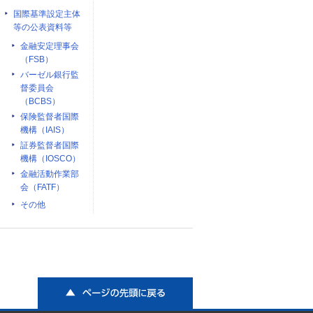
国際基準設定主体
等の公表資料等
金融安定理事会
（FSB）
バーゼル銀行監
督委員会
（BCBS）
保険監督者国際
機構（IAIS）
証券監督者国際
機構（IOSCO）
金融活動作業部
会（FATF）
その他
ページの先頭に戻る