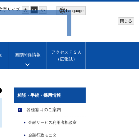
文字サイズ
大
中
小
Language
閉じる
Global Site
Financial Services Agency
アクセスＦＳＡ
報
国際関係情報
（広報誌）
Machine translation
English
相談・手続・採用情報
各種窓口のご案内
金融サービス利用者相談室
金融行政モニター