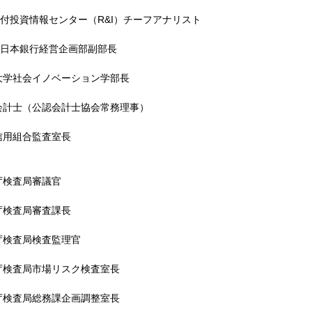
格付投資情報センター（R&I）チーフアナリスト
)東日本銀行経営企画部副部長
大学社会イノベーション学部長
会計士（公認会計士協会常務理事）
信用組合監査室長
庁検査局審議官
庁検査局審査課長
庁検査局検査監理官
庁検査局市場リスク検査室長
庁検査局総務課企画調整室長