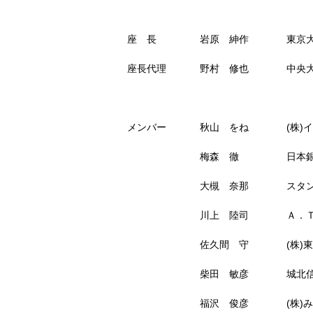
座 長
岩原 紳作
東京
座長代理
野村 修也
中央
メンバー
秋山 をね
(株
梅森 徹
日本
大槻 奈那
スタ
川上 陸司
Ａ．
佐久間 守
(株
柴田 敏彦
城北
福沢 俊彦
(株