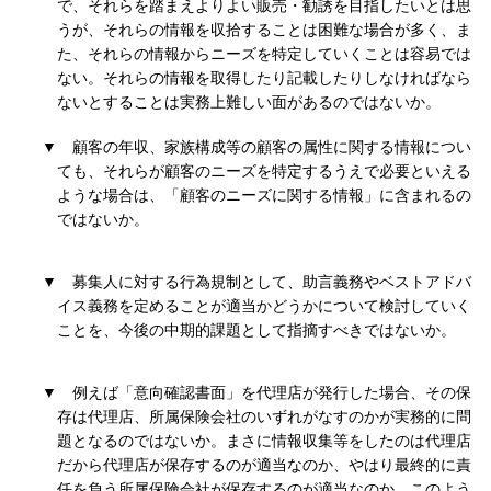
で、それらを踏まえよりよい販売・勧誘を目指したいとは思
うが、それらの情報を収拾することは困難な場合が多く、ま
た、それらの情報からニーズを特定していくことは容易では
ない。それらの情報を取得したり記載したりしなければなら
ないとすることは実務上難しい面があるのではないか。
▼
顧客の年収、家族構成等の顧客の属性に関する情報につい
ても、それらが顧客のニーズを特定するうえで必要といえる
ような場合は、「顧客のニーズに関する情報」に含まれるの
ではないか。
▼
募集人に対する行為規制として、助言義務やベストアドバ
イス義務を定めることが適当かどうかについて検討していく
ことを、今後の中期的課題として指摘すべきではないか。
▼
例えば「意向確認書面」を代理店が発行した場合、その保
存は代理店、所属保険会社のいずれがなすのかが実務的に問
題となるのではないか。まさに情報収集等をしたのは代理店
だから代理店が保存するのが適当なのか、やはり最終的に責
任を負う所属保険会社が保存するのが適当なのか、このよう