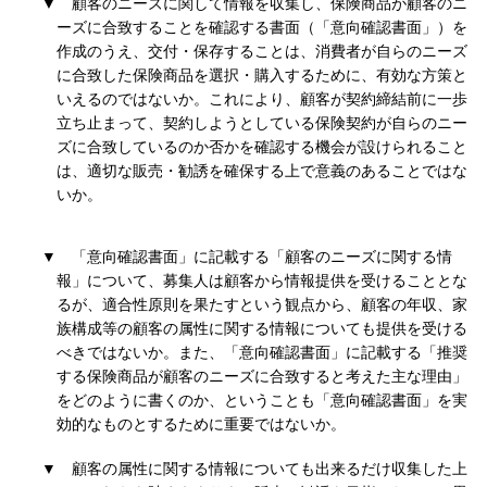
▼
顧客のニーズに関して情報を収集し、保険商品が顧客のニ
ーズに合致することを確認する書面（「意向確認書面」）を
作成のうえ、交付・保存することは、消費者が自らのニーズ
に合致した保険商品を選択・購入するために、有効な方策と
いえるのではないか。これにより、顧客が契約締結前に一歩
立ち止まって、契約しようとしている保険契約が自らのニー
ズに合致しているのか否かを確認する機会が設けられること
は、適切な販売・勧誘を確保する上で意義のあることではな
いか。
▼
「意向確認書面」に記載する「顧客のニーズに関する情
報」について、募集人は顧客から情報提供を受けることとな
るが、適合性原則を果たすという観点から、顧客の年収、家
族構成等の顧客の属性に関する情報についても提供を受ける
べきではないか。また、「意向確認書面」に記載する「推奨
する保険商品が顧客のニーズに合致すると考えた主な理由」
をどのように書くのか、ということも「意向確認書面」を実
効的なものとするために重要ではないか。
▼
顧客の属性に関する情報についても出来るだけ収集した上