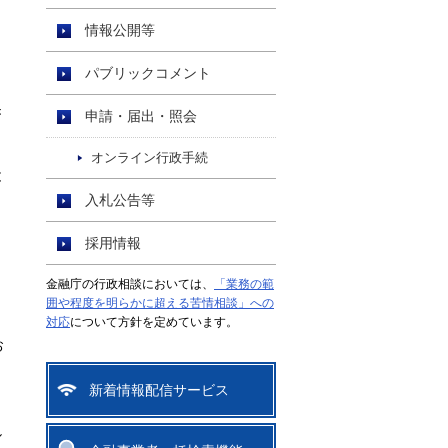
情報公開等
パブリックコメント
き
申請・届出・照会
オンライン行政手続
と
入札公告等
採用情報
金融庁の行政相談においては、
「業務の範
囲や程度を明らかに超える苦情相談」への
対応
について方針を定めています。
お
新着情報配信サービス
し