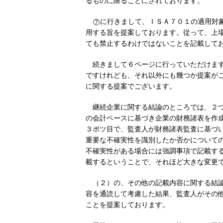
るものに限ることにされております。
に行きまして、ＩＳＡ７０１の適用対
用する旨を提案しております。従って、上
ても禁止するわけではないことを記載して
続きまして６ページに行っていただけま
ですけれども、それ以外にも幾つか提案が
に関する提案でございます。
継続企業に関する結論のところでは、２
の会計ベースに基づき企業の財務諸表を作
３ポツ目で、監査人が財務諸表監査に基づ
重要な不確実性を識別したか否かについて
不確実性がある場合には強調事項で記載す
載するということで、それほど大きな変更
（２）の、その他の記載内容に関する結
容を通読して考慮した結果、監査人がその
ことを提案しております。