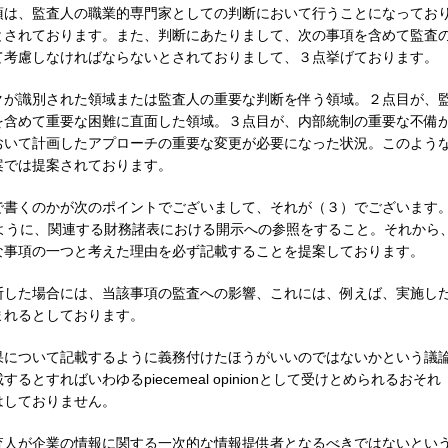
項は、監査人の職業的専門家としての判断において行うことになってお
とされております。また、判断にあたりまして、次の事項を含めて監査
て考慮しなければならないとされておりまして、３点挙げております。
クが識別された領域または監査人の重要な判断を伴う領域。２点目が、
を含めて重要な困難に直面した領域。３点目が、内部統制の重要な不備
おいて計画したアプローチの重要な変更が必要になった状況。このよう
案では提案されております。
で書くのかが次のポイントでございまして、それが（３）でございます
ように、関連する財務諸表における開示への参照をすること。それから
な事項の一つと考えた理由を必ず記載することを提案しております。
断した場合には、当該事項の監査への影響、これには、例えば、実施し
まれるとしております。
果について記載するように義務付けたほうがいいのではないかという議
すればいわゆるpiecemeal opinionとして受けとめられるおそれ
はしておりません。
査人が企業の情報に関する一次的な情報提供者となるべきではないとい