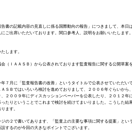
報告書の記載内容の見直しに係る国際動向の報告」につきまして、本日
んにご出席いただいております。関口参考人、説明をお願いいたします
いたします。
議会（ＩＡＡＳＢ）から公表されております監査報告に関する公開草案
今年７月に「監査報告書の改善」というタイトルで公表させていただい
ＡＡＳＢではいろいろ検討を進めておりまして、２００６年ぐらいから
り、２００９年にディスカッションペーパーを公表したり、２０１２年
募ったりということでこれまで検討を続けてまいりました。こうした結
おります。
ージの２で書いてあります、「監査上の主要な事項に関する提案」とい
新設するのが今回の大きなポイントでございます。