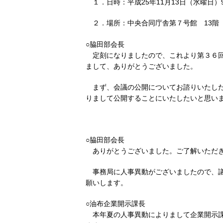
１．日時：平成25年11月13日（水曜日）9
２．場所：中央合同庁舎第７号館 13階
○脇田部会長
定刻になりましたので、これより第３６
まして、ありがとうございました。
まず、会議の公開についてお諮りいたし
りまして公開することにいたしたいと思い
○脇田部会長
ありがとうございました。ご了解いただ
事務局に人事異動がございましたので、
願いします。
○油布企業開示課長
本年夏の人事異動によりまして企業開示