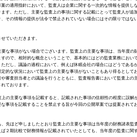
草案の適用指針において、監査人は企業に関する一次的な情報を提供し
ります。ただし、主要な監査上の事項に関する記載にとって監査人が追
り、その情報の提供が法令で禁止されていない場合にはその限りではな
させていただきます。
主要な事項がない場合でございます。監査上の主要な事項は、当年度の
ますので、相対的な概念ということで、基本的にはどの監査業務におい
。ただし、議論の過程において、例えば休眠会社の場合にはどうである
限定的な状況において監査上の主要な事項がないこともあり得るとして
者や審査担当者との議論を行うとともに、監査報告書において監査上の
されております。
査上の主要な事項を記載すると、記載された事項の信頼性の程度に誤解
要な事項を記載することを禁止する旨が今回の公開草案では提案されて
も、先ほど申しましたとおり監査上の主要な事項は当年度の財務諸表監
えば２期比較で財務情報が記載されていたとしても、当年度の監査に関