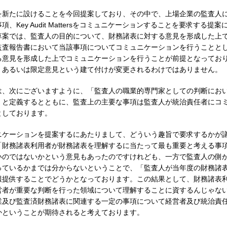
を新たに設けることを今回提案しており、その中で、上場企業の監査人
ey Audit Mattersをコミュニケーションすることを要求する提案
草案では、監査人の目的について、財務諸表に対する意見を形成した上
監査報告書において当該事項についてコミュニケーションを行うことと
る意見を形成した上でコミュニケーションを行うことが前提となってお
、あるいは限定意見という建て付けが変更されるわけではありません。
は、次にございますように、「監査人の職業的専門家としての判断にお
」と定義するとともに、監査上の主要な事項は監査人が統治責任者にコ
としております。
ニケーションを提案するにあたりまして、どういう趣旨で要求するかが
「財務諸表利用者が財務諸表を理解するに当たって最も重要と考える事
いのではないかという意見もあったのですけれども、一方で監査人の側
っているかまでは分からないということで、「監査人が当年度の財務諸
報提供することでどうかとなっております。この結果として、財務諸表
営者が重要な判断を行った領域について理解することに資するんじゃな
業及び監査済財務諸表に関連する一定の事項について経営者及び統治責
かということが期待されると考えております。