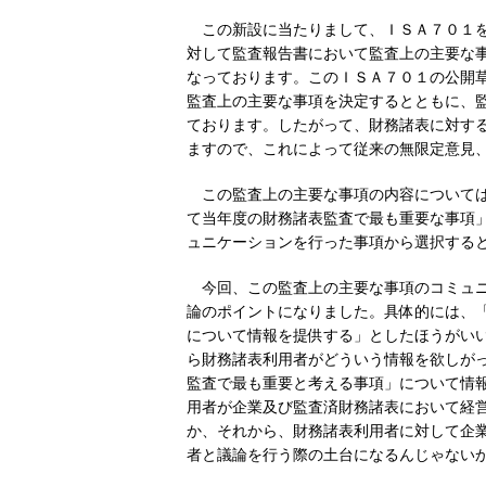
この新設に当たりまして、ＩＳＡ７０１
対して監査報告書において監査上の主要な事項、K
なっております。このＩＳＡ７０１の公開
監査上の主要な事項を決定するとともに、
ております。したがって、財務諸表に対す
ますので、これによって従来の無限定意見
この監査上の主要な事項の内容について
て当年度の財務諸表監査で最も重要な事項
ュニケーションを行った事項から選択する
今回、この監査上の主要な事項のコミュ
論のポイントになりました。具体的には、
について情報を提供する」としたほうがい
ら財務諸表利用者がどういう情報を欲しが
監査で最も重要と考える事項」について情
用者が企業及び監査済財務諸表において経
か、それから、財務諸表利用者に対して企
者と議論を行う際の土台になるんじゃない