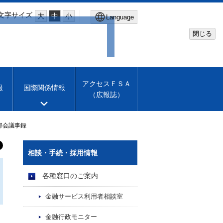
文字サイズ
大
中
小
Language
閉じる
Global Site
Financial Services Agency
アクセスＦＳＡ
報
国際関係情報
（広報誌）
Machine translation
English
部会議事録
相談・手続・採用情報
各種窓口のご案内
金融サービス利用者相談室
金融行政モニター