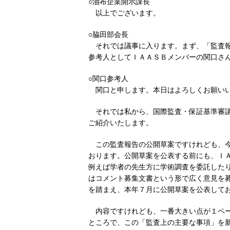
○油布企業開示課長
以上でございます。
○脇田部会長
それでは議事に入ります。まず、「監査
参考人としてＩＡＡＳＢメンバーの関口さ
○関口参考人
関口と申します。本日はよろしくお願い
それでは私から、国際監査・保証基準審
ご紹介いたします。
この監査報告の公開草案ですけれども、
おります。公開草案を公表する前にも、Ｉ
例えば学者の先生方に学術調査を委託した
はコメント募集文書という形で広く意見を
を踏まえ、本年７月に公開草案を公表して
内容ですけれども、一番大きい点が１ペ
ところで、この「監査上の主要な事項」を