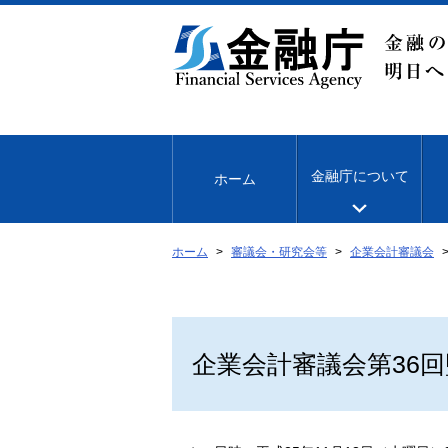
本
文
へ
移
動
金融庁について
ホーム
ホーム
審議会・研究会等
企業会計審議会
企業会計審議会第36