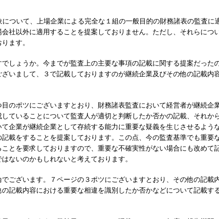
象について、上場企業による完全な１組の一般目的の財務諸表の監査に
場会社以外に適用することを提案しておりません。ただし、それらにつ
おります。
すでしょうか。今までが監査上の主要な事項の記載に関する提案だった
ございまして、３で記載しておりますのが継続企業及びその他の記載内
つ目のポツにございますとおり、財務諸表監査において経営者が継続企
成していることについて監査人が適切と判断したか否かの記載、それか
いて企業が継続企業として存続する能力に重要な疑義を生じさせるよう
の記載をすることを提案しております。この点、今の監査基準でも重要
ることを要求しておりますので、重要な不確実性がない場合にも改めて
ではないのかもしれないと考えております。
論でございます。７ページの３ポツにございますとおり、その他の記載
他の記載内容における重要な相違を識別したか否かなどについて記載す