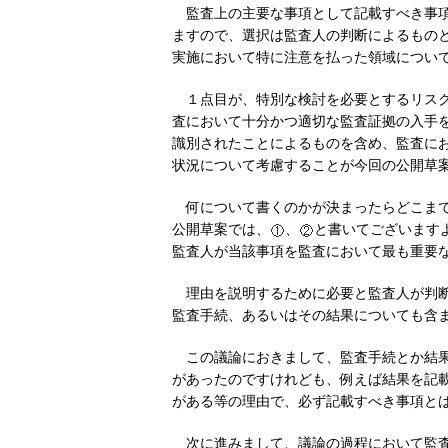
監査上の主要な事項として記載すべき事
ますので、選択は監査人の判断によるもの
実施において特に注意を払った領域につい
１点目が、特別な検討を必要とするリス
査において十分かつ適切な監査証拠の入手
識別されたことによるものを含め、監査に
状況について考慮することが今回の公開草
何について書くのかが決まったらどこま
公開草案では、
、
と書いてございます
監査人が当該事項を監査において最も重要
理由を説明するために必要と監査人が判
監査手続、あるいはその結果についても含
この議論におきまして、監査手続とか結
があったのですけれども、例えば結果を記載すると
がある等の理由で、必ず記載すべき事項と
次に進みまして、議論の過程において監