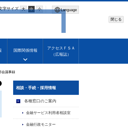
文字サイズ
大
中
小
Language
閉じる
Global Site
Financial Services Agency
アクセスＦＳＡ
報
国際関係情報
（広報誌）
Machine translation
English
部会議事録
相談・手続・採用情報
各種窓口のご案内
金融サービス利用者相談室
金融行政モニター