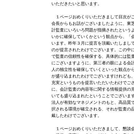
いただきたいと思います。
１ページおめくりいただきまして目次がご
会長からもお話がございましたように、東
計監査にいろいろ問題が指摘されたという
いかに確保していくかという観点から、「
います。昨年３月に提言を頂戴いたしまし
のが提言されたわけでございます。この中
で監査の信頼性を確保する、具体的には監
にございますように、第三者の眼による会
人の独立性を確保していくといった観点か
が盛り込まれたわけでございますけれども
充実というものを提言いただいたわけでご
に、会計監査の内容等に関する情報提供の
いても盛り込まれたということでございま
法人が有効なマネジメントのもと、高品質
択される環境が確立される、それが監査の
戴したわけでございます。
１ページおめくりいただきまして、懇談会