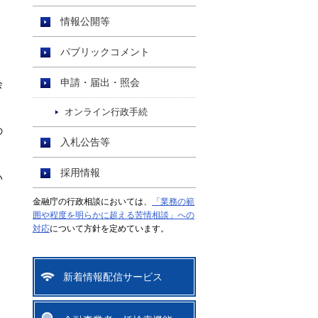
情報公開等
パブリックコメント
申請・届出・照会
会
オンライン行政手続
の
入札公告等
採用情報
い
金融庁の行政相談においては、
「業務の範
囲や程度を明らかに超える苦情相談」への
対応
について方針を定めています。
新着情報配信サービス