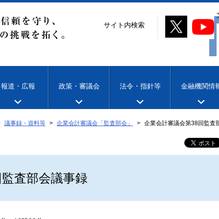
サイト内検索
報道・広報
政策・審議会
法令・指針等
金融機関情
議事録・資料等
企業会計審議会「監査部会」
企業会計審議会第38回監査
回監査部会議事録