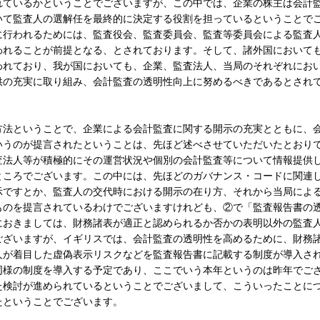
れているかということでございますが、この中では、企業の株主は会計
いて監査人の選解任を最終的に決定する役割を担っているということで
に行われるためには、監査役会、監査委員会、監査等委員会による監査
われることが前提となる、とされております。そして、諸外国において
われており、我が国においても、企業、監査法人、当局のそれぞれにお
供の充実に取り組み、会計監査の透明性向上に努めるべきであるとされ
法ということで、企業による会計監査に関する開示の充実とともに、
いうのが提言されたということは、先ほど述べさせていただいたとおり
査法人等が積極的にその運営状況や個別の会計監査等について情報提供
ところでございます。この中には、先ほどのガバナンス・コードに関連
示ですとか、監査人の交代時における開示の在り方、それから当局によ
ものを提言されているわけでございますけれども、②で「監査報告書の
におきましては、財務諸表が適正と認められるか否かの表明以外の監査
ございますが、イギリスでは、会計監査の透明性を高めるために、財務
人が着目した虚偽表示リスクなどを監査報告書に記載する制度が導入さ
同様の制度を導入する予定であり、ここでいう本年というのは昨年でご
た検討が進められているということでございまして、こういったことに
たということでございます。