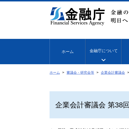
本
文
へ
移
動
金融庁について
ホーム
ホーム
審議会・研究会等
企業会計審議会
企業会計審議会 第38