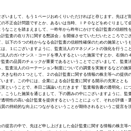
ざいまして、もう１ページおめくりいただければと存じます。先ほど
芝の不正会計問題ですとか、あるいは当時、ＩＰＯなどをめぐりまして
ようなことを踏まえまして、一昨年から昨年にかけて会計監査の信頼性
会計監査の在り方に関する懇談会」を開催させていただいたところでご
て、以下の５つの柱からなる会計監査の信頼性確保のための施策という
には、１にございますように、監査法人のマネジメントの強化を行うこ
査法人のガバナンス・コードを導入するといった施策ですとか、右側の
計監査の品質のチェックが重要であるということでございまして、監査
ら、監査法人のローテーション制度についての調査を実施するなどの施
、大きな柱の１つとして、２の会計監査に関する情報の株主等への提供
ざいます。この中には、企業による会計監査に関する開示の充実ととも
充実ということで、本日ご議論いただきます「監査報告書の透明化」に
す。こうした施策を通じまして、下の囲みの中にございますように、監
で透明性の高い会計監査を提供するということによって、それが評価・
品質の持続的な向上につながるということが期待されるというご提言を
の提言の中で、先ほど申し上げました会計監査に関する情報の株主等