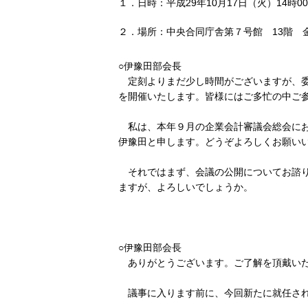
１．日時：平成29年10月17日（火）14時00
２．場所：中央合同庁舎第７号館 13階 
○伊豫田部会長
定刻よりまだ少し時間がございますが、委
を開催いたします。皆様にはご多忙の中ご
私は、本年９月の企業会計審議会総会にお
伊豫田と申します。どうぞよろしくお願い
それではまず、会議の公開についてお諮り
ますが、よろしいでしょうか。
○伊豫田部会長
ありがとうございます。ご了解を頂戴いた
議事に入ります前に、今回新たに就任され