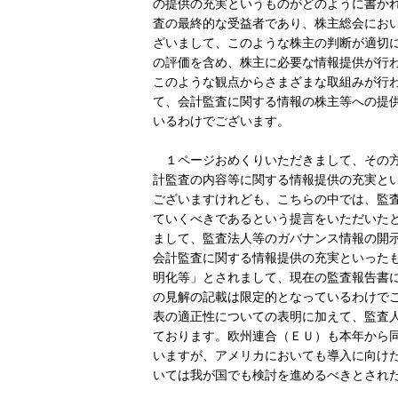
の提供の充実というものがどのように書か
査の最終的な受益者であり、株主総会にお
ざいまして、このような株主の判断が適切
の評価を含め、株主に必要な情報提供が行
このような観点からさまざまな取組みが行
て、会計監査に関する情報の株主等への提
いるわけでございます。
１ページおめくりいただきまして、その方
計監査の内容等に関する情報提供の充実と
ございますけれども、こちらの中では、監
ていくべきであるという提言をいただいた
まして、監査法人等のガバナンス情報の開
会計監査に関する情報提供の充実といった
明化等」とされまして、現在の監査報告書
の見解の記載は限定的となっているわけで
表の適正性についての表明に加えて、監査
ております。欧州連合（ＥＵ）も本年から
いますが、アメリカにおいても導入に向け
いては我が国でも検討を進めるべきとされ